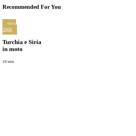
Recommended For You
Turchia
Siria
e
2006
Viaggi
Siria
in
Turchia e Siria
moto
in moto
10 min