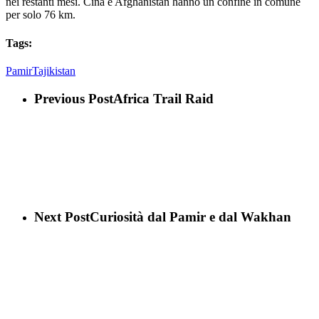
nei restanti mesi. Cina e Afghanistan hanno un confine in comune
per solo 76 km.
Tags:
Pamir
Tajikistan
Previous Post
Africa Trail Raid
Next Post
Curiosità dal Pamir e dal Wakhan