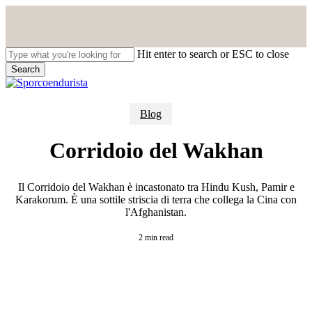
Skip
to
main
content
Hit enter to search or ESC to close
Search
Close
Search
search
Menu
Blog
Corridoio del Wakhan
Il Corridoio del Wakhan è incastonato tra Hindu Kush, Pamir e
Karakorum. È una sottile striscia di terra che collega la Cina con
l'Afghanistan.
2 min read