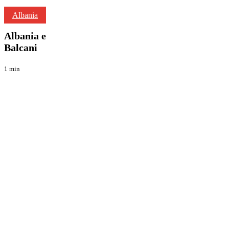
Albania
Albania
Viaggi
e
Balcani
Albania e
Balcani
1 min