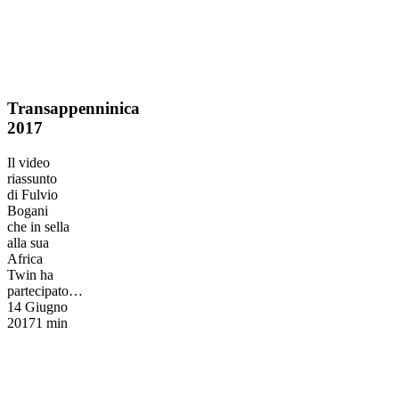
Transappenninica
Transappenninica
2017
2017
Il video
riassunto
di Fulvio
Bogani
che in sella
alla sua
Africa
Twin ha
partecipato…
14 Giugno
2017
1 min