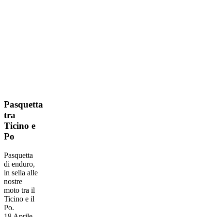
Pasquetta
Pasquetta
tra
tra
Ticino
Ticino e
e
Po
Po
Pasquetta
di enduro,
in sella alle
nostre
moto tra il
Ticino e il
Po.
18 Aprile