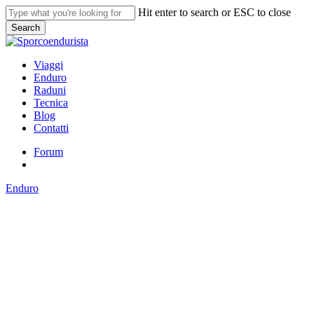
Skip
Hit enter to search or ESC to close
to
Search
main
Close
content
Search
search
Menu
Viaggi
Enduro
Raduni
Tecnica
Blog
Contatti
Forum
search
Enduro