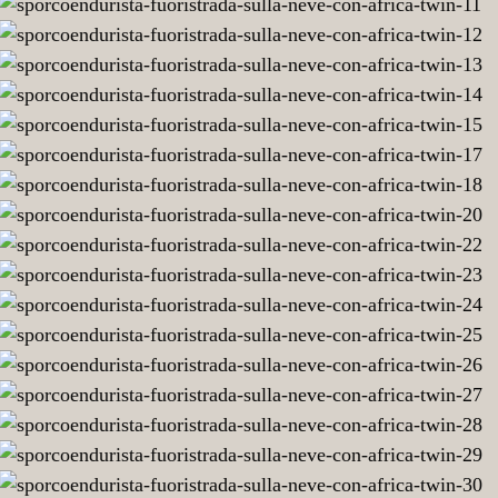
3
twin-
africa-
con-
neve-
sulla-
fuoristrada-
sporcoendurista-
4
twin-
africa-
con-
neve-
sulla-
fuoristrada-
sporcoendurista-
5
twin-
africa-
con-
neve-
sulla-
fuoristrada-
sporcoendurista-
6
twin-
africa-
con-
neve-
sulla-
fuoristrada-
sporcoendurista-
7
twin-
africa-
con-
neve-
sulla-
fuoristrada-
sporcoendurista-
8
twin-
africa-
con-
neve-
sulla-
fuoristrada-
sporcoendurista-
9
twin-
africa-
con-
neve-
sulla-
fuoristrada-
sporcoendurista-
10
twin-
africa-
con-
neve-
sulla-
fuoristrada-
sporcoendurista-
11
twin-
africa-
con-
neve-
sulla-
fuoristrada-
sporcoendurista-
12
twin-
africa-
con-
neve-
sulla-
fuoristrada-
sporcoendurista-
13
twin-
africa-
con-
neve-
sulla-
fuoristrada-
sporcoendurista-
14
twin-
africa-
con-
neve-
sulla-
fuoristrada-
sporcoendurista-
15
twin-
africa-
con-
neve-
sulla-
fuoristrada-
sporcoendurista-
17
twin-
africa-
con-
neve-
sulla-
fuoristrada-
sporcoendurista-
18
twin-
africa-
con-
neve-
sulla-
fuoristrada-
sporcoendurista-
20
twin-
africa-
con-
neve-
sulla-
fuoristrada-
sporcoendurista-
22
twin-
africa-
con-
neve-
sulla-
fuoristrada-
sporcoendurista-