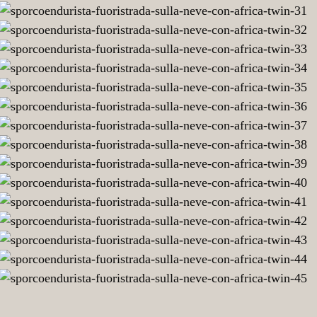
23
twin-
africa-
con-
neve-
sulla-
fuoristrada-
sporcoendurista-
24
twin-
africa-
con-
neve-
sulla-
fuoristrada-
sporcoendurista-
25
twin-
africa-
con-
neve-
sulla-
fuoristrada-
sporcoendurista-
26
twin-
africa-
con-
neve-
sulla-
fuoristrada-
sporcoendurista-
27
twin-
africa-
con-
neve-
sulla-
fuoristrada-
sporcoendurista-
28
twin-
africa-
con-
neve-
sulla-
fuoristrada-
sporcoendurista-
29
twin-
africa-
con-
neve-
sulla-
fuoristrada-
sporcoendurista-
30
twin-
africa-
con-
neve-
sulla-
fuoristrada-
sporcoendurista-
31
twin-
africa-
con-
neve-
sulla-
fuoristrada-
sporcoendurista-
32
twin-
africa-
con-
neve-
sulla-
fuoristrada-
sporcoendurista-
33
twin-
africa-
con-
neve-
sulla-
fuoristrada-
sporcoendurista-
34
twin-
africa-
con-
neve-
sulla-
fuoristrada-
sporcoendurista-
35
twin-
africa-
con-
neve-
sulla-
fuoristrada-
sporcoendurista-
36
twin-
africa-
con-
neve-
sulla-
fuoristrada-
sporcoendurista-
37
twin-
africa-
con-
neve-
sulla-
fuoristrada-
sporcoendurista-
38
twin-
africa-
con-
neve-
sulla-
fuoristrada-
sporcoendurista-
39
twin-
africa-
con-
neve-
sulla-
fuoristrada-