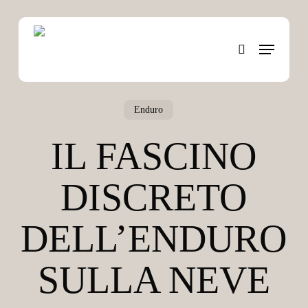
Skip
to
Menu
main
search
content
Enduro
IL FASCINO
DISCRETO
DELL’ENDURO
SULLA NEVE