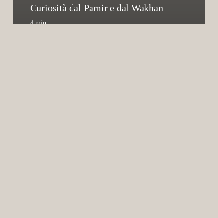
Curiosità dal Pamir e dal Wakhan
4 min
XT660R
di
Treggì