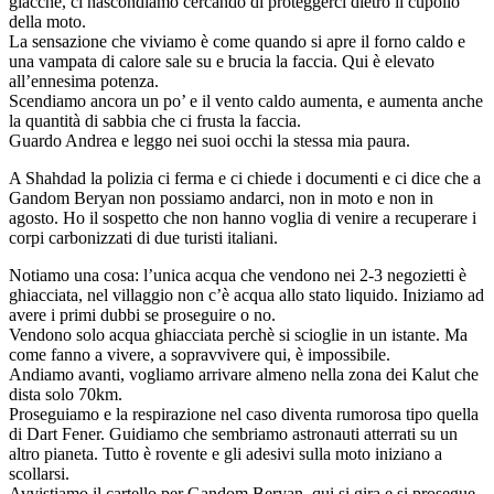
giacche, ci nascondiamo cercando di proteggerci dietro il cupolio
della moto.
La sensazione che viviamo è come quando si apre il forno caldo e
una vampata di calore sale su e brucia la faccia. Qui è elevato
all’ennesima potenza.
Scendiamo ancora un po’ e il vento caldo aumenta, e aumenta anche
la quantità di sabbia che ci frusta la faccia.
Guardo Andrea e leggo nei suoi occhi la stessa mia paura.
A Shahdad la polizia ci ferma e ci chiede i documenti e ci dice che a
Gandom Beryan non possiamo andarci, non in moto e non in
agosto. Ho il sospetto che non hanno voglia di venire a recuperare i
corpi carbonizzati di due turisti italiani.
Notiamo una cosa: l’unica acqua che vendono nei 2-3 negozietti è
ghiacciata, nel villaggio non c’è acqua allo stato liquido. Iniziamo ad
avere i primi dubbi se proseguire o no.
Vendono solo acqua ghiacciata perchè si scioglie in un istante. Ma
come fanno a vivere, a sopravvivere qui, è impossibile.
Andiamo avanti, vogliamo arrivare almeno nella zona dei Kalut che
dista solo 70km.
Proseguiamo e la respirazione nel caso diventa rumorosa tipo quella
di Dart Fener. Guidiamo che sembriamo astronauti atterrati su un
altro pianeta. Tutto è rovente e gli adesivi sulla moto iniziano a
scollarsi.
Avvistiamo il cartello per Gandom Beryan, qui si gira e si prosegue