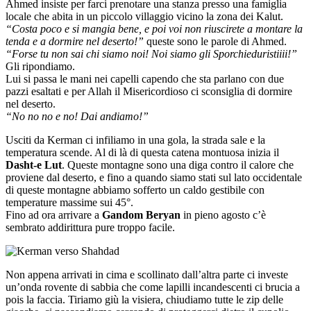
Ahmed insiste per farci prenotare una stanza presso una famiglia
locale che abita in un piccolo villaggio vicino la zona dei Kalut.
“Costa poco e si mangia bene, e poi voi non riuscirete a montare la
tenda e a dormire nel deserto!”
queste sono le parole di Ahmed.
“Forse tu non sai chi siamo noi! Noi siamo gli Sporchieduristiiii!”
Gli ripondiamo.
Lui si passa le mani nei capelli capendo che sta parlano con due
pazzi esaltati e per Allah il Misericordioso ci sconsiglia di dormire
nel deserto.
“No no no e no! Dai andiamo!”
Usciti da Kerman ci infiliamo in una gola, la strada sale e la
temperatura scende. Al di là di questa catena montuosa inizia il
Dasht-e Lut
. Queste montagne sono una diga contro il calore che
proviene dal deserto, e fino a quando siamo stati sul lato occidentale
di queste montagne abbiamo sofferto un caldo gestibile con
temperature massime sui 45°.
Fino ad ora arrivare a
Gandom Beryan
in pieno agosto c’è
sembrato addirittura pure troppo facile.
Non appena arrivati in cima e scollinato dall’altra parte ci investe
un’onda rovente di sabbia che come lapilli incandescenti ci brucia a
pois la faccia. Tiriamo giù la visiera, chiudiamo tutte le zip delle