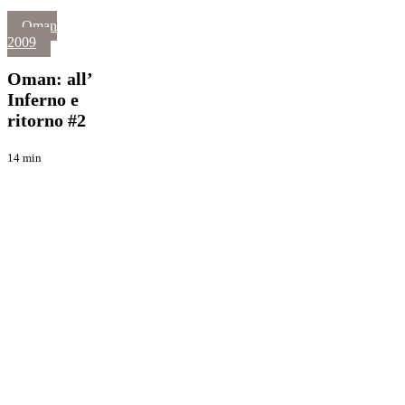
Oman:
Oman
all’
2009
Viaggi
Inferno
e
Oman: all’
ritorno
Inferno e
#2
ritorno #2
14 min