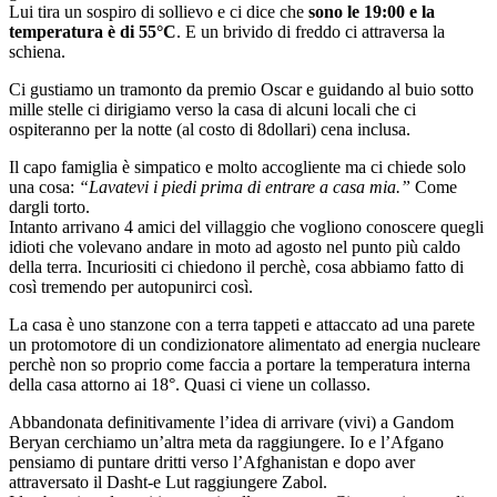
Lui tira un sospiro di sollievo e ci dice che
sono le 19:00 e la
temperatura è di 55°C
. E un brivido di freddo ci attraversa la
schiena.
Ci gustiamo un tramonto da premio Oscar e guidando al buio sotto
mille stelle ci dirigiamo verso la casa di alcuni locali che ci
ospiteranno per la notte (al costo di 8dollari) cena inclusa.
Il capo famiglia è simpatico e molto accogliente ma ci chiede solo
una cosa:
“Lavatevi i piedi prima di entrare a casa mia.”
Come
dargli torto.
Intanto arrivano 4 amici del villaggio che vogliono conoscere quegli
idioti che volevano andare in moto ad agosto nel punto più caldo
della terra. Incuriositi ci chiedono il perchè, cosa abbiamo fatto di
così tremendo per autopunirci così.
La casa è uno stanzone con a terra tappeti e attaccato ad una parete
un protomotore di un condizionatore alimentato ad energia nucleare
perchè non so proprio come faccia a portare la temperatura interna
della casa attorno ai 18°. Quasi ci viene un collasso.
Abbandonata definitivamente l’idea di arrivare (vivi) a Gandom
Beryan cerchiamo un’altra meta da raggiungere. Io e l’Afgano
pensiamo di puntare dritti verso l’Afghanistan e dopo aver
attraversato il Dasht-e Lut raggiungere Zabol.