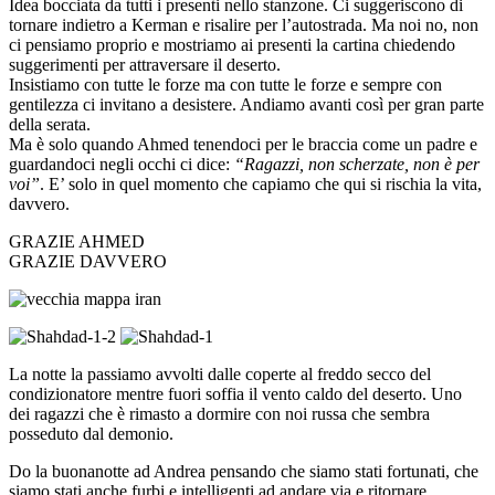
Idea bocciata da tutti i presenti nello stanzone. Ci suggeriscono di
tornare indietro a Kerman e risalire per l’autostrada. Ma noi no, non
ci pensiamo proprio e mostriamo ai presenti la cartina chiedendo
suggerimenti per attraversare il deserto.
Insistiamo con tutte le forze ma con tutte le forze e sempre con
gentilezza ci invitano a desistere. Andiamo avanti così per gran parte
della serata.
Ma è solo quando Ahmed tenendoci per le braccia come un padre e
guardandoci negli occhi ci dice:
“Ragazzi, non scherzate, non è per
voi”
. E’ solo in quel momento che capiamo che qui si rischia la vita,
davvero.
GRAZIE AHMED
GRAZIE DAVVERO
La notte la passiamo avvolti dalle coperte al freddo secco del
condizionatore mentre fuori soffia il vento caldo del deserto. Uno
dei ragazzi che è rimasto a dormire con noi russa che sembra
posseduto dal demonio.
Do la buonanotte ad Andrea pensando che siamo stati fortunati, che
siamo stati anche furbi e intelligenti ad andare via e ritornare