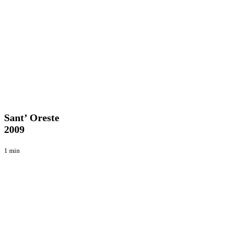
Sant’
Enduro
Oreste
2009
Sant’ Oreste
2009
1 min