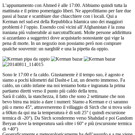
L’appuntamento con Ahmed è alle 17:00. Abbiamo quindi tutta la
mattinata e il primo pomeriggio liberi. Ne approfittiamo per fare due
passi al bazar e scambiare due chiacchiere con i locali. Qui a
Kerman nel sud-est della Repubblica Islamica uno dei maggiori
problemi è l’oppio. Essendo così vicini all’Afghanistan è la zona
iraniana più vulnerabile ai narcotrafficanti. Molte persone addirittura
si azzardano a suggerirci dove acquistarlo nonostante qui vige la
pena di morte. In un negozio non possiamo però non comprare
qualche souvernir: un narghilè e una la pipetta da oppio.
Sono le 17:00 e fa caldo. Giustamente è il tempo suo, è agosto e
siamo a pochi kilometri dal Dasht-e Lut, un deserto immenso. Fa
caldo, un caldo infame ma noi teniamo botta e ingranata la prima
partiamo diretti verso il punto più caldo della terra.
Sarà il caldo, la stanchezza, il fatto che sono 2 settimane che non
bevo birra ma inizio a dare i numeri: Siamo a Kerman e ci saranno
più o meno 45°, attraverseremo il villaggio di Sirch che si trova solo
a 60km da qui ma la temperatura è di soli 25° ( quindi escursione
termica di -20°). Da Sirch scenderemo verso Shahdad e poi Gandom
Beryan dove la temperatura sarà oltre i 60° e più (escursione termica
di +40°)
Geograficamente e meteorologicamente ha dell’assurdo e a me viene