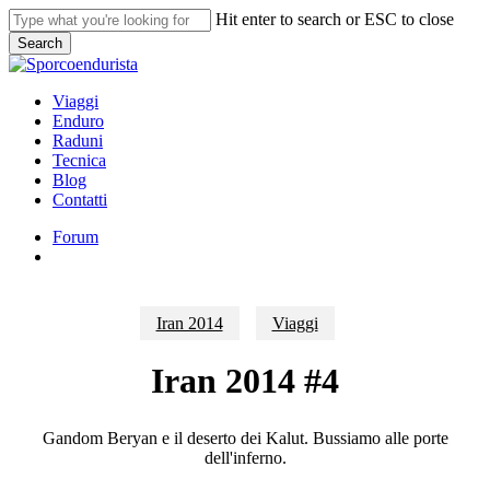
Skip
Hit enter to search or ESC to close
to
Search
main
Close
content
Search
search
Menu
Viaggi
Enduro
Raduni
Tecnica
Blog
Contatti
Forum
search
Iran 2014
Viaggi
Iran 2014 #4
Gandom Beryan e il deserto dei Kalut. Bussiamo alle porte
dell'inferno.