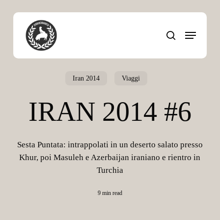
Skip
to
Menu
main
search
content
Iran 2014
Viaggi
IRAN 2014 #6
Sesta Puntata: intrappolati in un deserto salato presso
Khur, poi Masuleh e Azerbaijan iraniano e rientro in
Turchia
9 min read