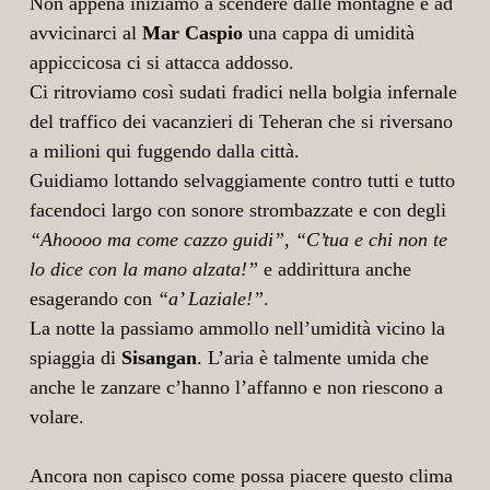
Non appena iniziamo a scendere dalle montagne e ad
avvicinarci al
Mar Caspio
una cappa di umidità
appiccicosa ci si attacca addosso.
Ci ritroviamo così sudati fradici nella bolgia infernale
del traffico dei vacanzieri di Teheran che si riversano
a milioni qui fuggendo dalla città.
Guidiamo lottando selvaggiamente contro tutti e tutto
facendoci largo con sonore strombazzate e con degli
“Ahoooo ma come cazzo guidi”
,
“C’tua e chi non te
lo dice con la mano alzata!”
e addirittura anche
esagerando con
“a’ Laziale!”
.
La notte la passiamo ammollo nell’umidità vicino la
spiaggia di
Sisangan
. L’aria è talmente umida che
anche le zanzare c’hanno l’affanno e non riescono a
volare.
Ancora non capisco come possa piacere questo clima