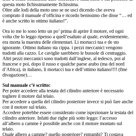
questa moto fichissimamente fichissima.
Oltre alle lodi della moto uno se ne usci dicendo che aveva
comprato il manuale d’officina e ricordo benissimo che disse “… ed
è anche scritto in ottimo italiano!”.
Ora io me lo sono letto un po’ prima di aprire il motore, ed ogni
volta che lo leggo ripenso a quell’esaltato al quale, evidentemente,
era morta la maestra delle elementari. Li mortacci tua e de sto
ignorante. Ottimo italiano sta cippa. i pezzi meccanici vengono
tradotti alla cazzo. Le caviglie sarebbero le bussole di centraggio.
Altri pezzi meccanici sono tradotti dall’inglese, al tedesco, poi al
francese e poi, dopo il russo e qualche paese arabo (ma del nord
d’Africa), in italiano, li mortacci tua e dell’ottimo italiano!!!! (fine
divagazione)…
Sul manuale c’è scritto:
Per poter accedere alla testata del cilindro anteriore è necessario
togliere il motore dal telaio.
Per accedere a quella del cilindro posteriore invece si può fare anche
con il motore sul telaio.
Accedere potrebbe essere considerato come ispezionare la testata del
cilindro anteriore. Infatti due righe più sotto leggo: l’accesso
all’albero a camme è possibile anche con il motore montato sul
telaio.
Quale albero a camme? quello posteriore? entrambi? Ti costava