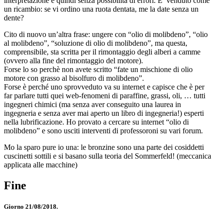
interpretazione e quindi senza possibilità di errori. E’ venduto come
un ricambio: se vi ordino una ruota dentata, me la date senza un
dente?
Cito di nuovo un’altra frase: ungere con “olio di molibdeno”, “olio
al molibdeno”, “soluzione di olio di molibdeno”, ma questa,
comprensibile, sta scritta per il rimontaggio degli alberi a camme
(ovvero alla fine del rimontaggio del motore).
Forse lo so perchè non avete scritto “fate un mischione di olio
motore con grasso al bisolfuro di molibdeno”.
Forse è perché uno sprovveduto va su internet e capisce che è per
far parlare tutti quei web-fenomeni di paraffine, grassi, oli, … tutti
ingegneri chimici (ma senza aver conseguito una laurea in
ingegneria e senza aver mai aperto un libro di ingegneria!) esperti
nella lubrificazione. Ho provato a cercare su internet “olio di
molibdeno” e sono usciti interventi di professoroni su vari forum.
Mo la sparo pure io una: le bronzine sono una parte dei cosiddetti
cuscinetti sottili e si basano sulla teoria del Sommerfeld! (meccanica
applicata alle macchine)
Fine
Giorno 21/08/2018.