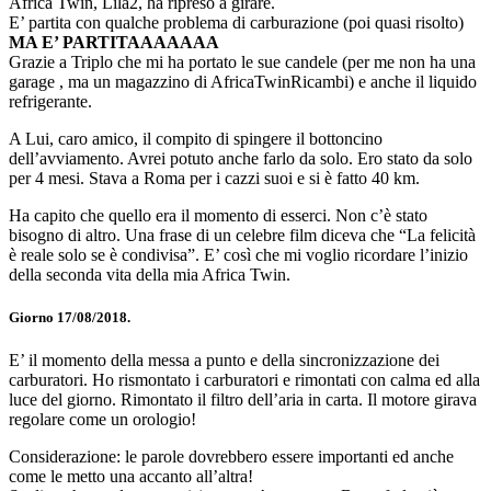
Africa Twin, Lila2, ha ripreso a girare.
E’ partita con qualche problema di carburazione (poi quasi risolto)
MA E’ PARTITAAAAAAA
Grazie a Triplo che mi ha portato le sue candele (per me non ha una
garage , ma un magazzino di AfricaTwinRicambi) e anche il liquido
refrigerante.
A Lui, caro amico, il compito di spingere il bottoncino
dell’avviamento. Avrei potuto anche farlo da solo. Ero stato da solo
per 4 mesi. Stava a Roma per i cazzi suoi e si è fatto 40 km.
Ha capito che quello era il momento di esserci. Non c’è stato
bisogno di altro. Una frase di un celebre film diceva che “La felicità
è reale solo se è condivisa”. E’ così che mi voglio ricordare l’inizio
della seconda vita della mia Africa Twin.
Giorno 17/08/2018.
E’ il momento della messa a punto e della sincronizzazione dei
carburatori. Ho rismontato i carburatori e rimontati con calma ed alla
luce del giorno. Rimontato il filtro dell’aria in carta. Il motore girava
regolare come un orologio!
Considerazione: le parole dovrebbero essere importanti ed anche
come le metto una accanto all’altra!