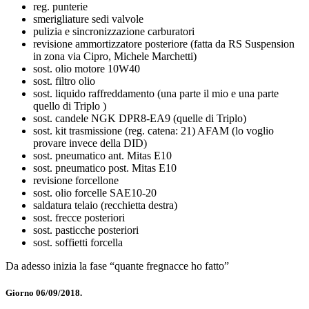
reg. punterie
smerigliature sedi valvole
pulizia e sincronizzazione carburatori
revisione ammortizzatore posteriore (fatta da RS Suspension
in zona via Cipro, Michele Marchetti)
sost. olio motore 10W40
sost. filtro olio
sost. liquido raffreddamento (una parte il mio e una parte
quello di Triplo )
sost. candele NGK DPR8-EA9 (quelle di Triplo)
sost. kit trasmissione (reg. catena: 21) AFAM (lo voglio
provare invece della DID)
sost. pneumatico ant. Mitas E10
sost. pneumatico post. Mitas E10
revisione forcellone
sost. olio forcelle SAE10-20
saldatura telaio (recchietta destra)
sost. frecce posteriori
sost. pasticche posteriori
sost. soffietti forcella
Da adesso inizia la fase “quante fregnacce ho fatto”
Giorno 06/09/2018.