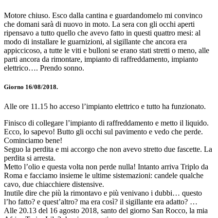
Motore chiuso. Esco dalla cantina e guardandomelo mi convinco
che domani sarà di nuovo in moto. La sera con gli occhi aperti
ripensavo a tutto quello che avevo fatto in questi quattro mesi: al
modo di installare le guarnizioni, al sigillante che ancora era
appiccicoso, a tutte le viti e bulloni se erano stati stretti o meno, alle
parti ancora da rimontare, impianto di raffreddamento, impianto
elettrico…. Prendo sonno.
Giorno 16/08/2018.
Alle ore 11.15 ho acceso l’impianto elettrico e tutto ha funzionato.
Finisco di collegare l’impianto di raffreddamento e metto il liquido.
Ecco, lo sapevo! Butto gli occhi sul pavimento e vedo che perde.
Cominciamo bene!
Seguo la perdita e mi accorgo che non avevo stretto due fascette. La
perdita si arresta.
Metto l’olio e questa volta non perde nulla! Intanto arriva Triplo da
Roma e facciamo insieme le ultime sistemazioni: candele qualche
cavo, due chiacchiere distensive.
Inutile dire che più la rimontavo e più venivano i dubbi… questo
l’ho fatto? e quest’altro? ma era così? il sigillante era adatto? …
Alle 20.13 del 16 agosto 2018, santo del giorno San Rocco, la mia