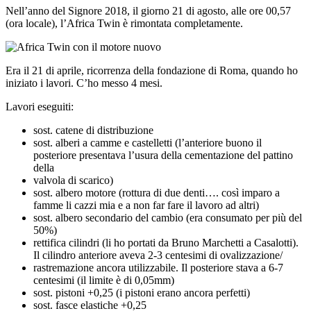
Nell’anno del Signore 2018, il giorno 21 di agosto, alle ore 00,57
(ora locale), l’Africa Twin è rimontata completamente.
Era il 21 di aprile, ricorrenza della fondazione di Roma, quando ho
iniziato i lavori. C’ho messo 4 mesi.
Lavori eseguiti:
sost. catene di distribuzione
sost. alberi a camme e castelletti (l’anteriore buono il
posteriore presentava l’usura della cementazione del pattino
della
valvola di scarico)
sost. albero motore (rottura di due denti…. così imparo a
famme li cazzi mia e a non far fare il lavoro ad altri)
sost. albero secondario del cambio (era consumato per più del
50%)
rettifica cilindri (li ho portati da Bruno Marchetti a Casalotti).
Il cilindro anteriore aveva 2-3 centesimi di ovalizzazione/
rastremazione ancora utilizzabile. Il posteriore stava a 6-7
centesimi (il limite è di 0,05mm)
sost. pistoni +0,25 (i pistoni erano ancora perfetti)
sost. fasce elastiche +0,25