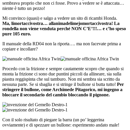
sembrava proprio che non ci fosse. Provo a vedere se è attaccata…
niente è tutto un pezzo!
Mi convinco (quasi) e salgo a vedere un sito di ricambi Honda.
Ma, limortaccivostra… allanimadelimejomortaccivostra! La
rondella non viene venduta perché NON C’E’!!!… e c’ho speso
pure 105 euro.
Il manuale della RD04 non la riporta…. ma non facevate prima a
copiare e incollare?
Procedo con la frizione e sempre cautamente scopro che quando si
monta la frizione ci sono due puntini piccoli da allineare, sia sulla
piastra reggispinta che sul tamburo. Non mi sembra sia scritto da
nessuna parte. Se si sbaglia e si stringe il bullone si butta tutto!
Per
stringere il bullone, come Archimede Pitagorico, mi ingegno a
bloccare il secondario del cambio bloccando il pignone.
Con il solo risultato di piegare la barra (un po’ leggerina
ovviamente) e di spezzare un bullone: esperimento andato male!