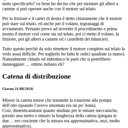
tanto specificarlo? va bene ho deciso che per montare gli alberi a
camme si può operare anche con il motore sul telaio.
Per la frizione e il carter di destra è detto chiaramente che il motore
può stare sul telaio, ed anche per il volano, ingranaggi di
avviamento. Pertanto provo ad invertire il procedimento e prima
monto il motore così come sta sul telaio, poi ci metto il volano, la
frizione, poi gli alberi a camme ed i castelletti dei bilancieri.
Tutto questo perché da solo rimettere il motore completo sul telaio la
vedo assai difficile. Per toglierlo ho fatto le radici quadrate (a mano).
Naturalmente chiudo ed imbottisco le parti che si potrebbero
danneggiare…. ottimo italiano eh?
Catena di distribuzione
Giorno 11/08/2018.
Misuro la catena morse che trasmette la rotazione alla pompa
dell’olio (quando l’avevo smontata era un po’ lenta).
Così, dimenticandomi quanto studiato per le misure meccaniche,
prendo una metro e misuro la lunghezza della catena (piegata in
due… ero cosciente che la misura era approssimativa, anzi, molto
approssimativa).