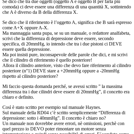
Se dico che tra due oggetti (oggetto A e oggetto B per farla più
comoda) ci deve essere una differenza di una quantità X, sottintendo
che A è diverso da B della differenza X.
Se dico che il riferimento è l’oggetto A, significa che B sarà espresso
come A+X oppure A-X.
Ma mannaggia santa pupa, se su un manuale, o redattore analfabeta,
scrivi che la differenza di depressione deve essere, secondo
specifica, di 20mmHg, io intendo che tra i due pistoni ci DEVE
essere quella depressione.
Ma poi insisti pure, inconsapevole delle parole che dici, e mi scrivi
che il cilindro di riferimento è quello posteriore!
Allora il cilindro anteriore, visto che devo fare riferimento al cilindro
posteriore (n°1) DEVE stare a +20mmHg oppure a -20mmHg
rispetto al cilindro posteriore?
Mi faccio questa domanda perché, se avessi scritto ” la massima
differenza tra i due cilindri deve essere di 20mmHg”, il concetto era
chiaro e definito.
Così è stato scritto per esempio sul manuale Haynes.
Sul manuale della RD04 c’è scritto semplicemente “Differenza di
depressione: sotto i 40mmHg”. Il concetto è chiaro no?
Un manuale non dovrebbe avere errori, nè omissioni, perchè con
quel prezzo io DEVO poter rimontare un motore senza