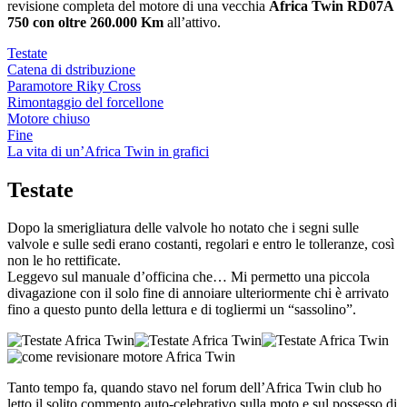
revisione completa del motore di una vecchia
Africa Twin RD07A
750 con oltre 260.000 Km
all’attivo.
Testate
Catena di dstribuzione
Paramotore Riky Cross
Rimontaggio del forcellone
Motore chiuso
Fine
La vita di un’Africa Twin in grafici
Testate
Dopo la smerigliatura delle valvole ho notato che i segni sulle
valvole e sulle sedi erano costanti, regolari e entro le tolleranze, così
non le ho rettificate.
Leggevo sul manuale d’officina che… Mi permetto una piccola
divagazione con il solo fine di annoiare ulteriormente chi è arrivato
fino a questo punto della lettura e di togliermi un “sassolino”.
Tanto tempo fa, quando stavo nel forum dell’Africa Twin club ho
letto il solito commento auto-celebrativo sulla moto e sul possesso di