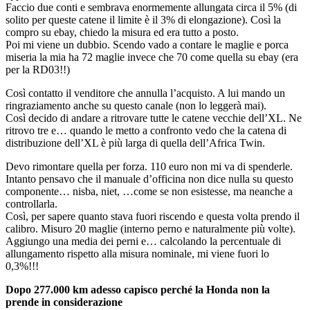
Faccio due conti e sembrava enormemente allungata circa il 5% (di
solito per queste catene il limite è il 3% di elongazione). Così la
compro su ebay, chiedo la misura ed era tutto a posto.
Poi mi viene un dubbio. Scendo vado a contare le maglie e porca
miseria la mia ha 72 maglie invece che 70 come quella su ebay (era
per la RD03!!)
Così contatto il venditore che annulla l’acquisto. A lui mando un
ringraziamento anche su questo canale (non lo leggerà mai).
Così decido di andare a ritrovare tutte le catene vecchie dell’XL. Ne
ritrovo tre e… quando le metto a confronto vedo che la catena di
distribuzione dell’XL è più larga di quella dell’Africa Twin.
Devo rimontare quella per forza. 110 euro non mi va di spenderle.
Intanto pensavo che il manuale d’officina non dice nulla su questo
componente… nisba, niet, …come se non esistesse, ma neanche a
controllarla.
Così, per sapere quanto stava fuori riscendo e questa volta prendo il
calibro. Misuro 20 maglie (interno perno e naturalmente più volte).
Aggiungo una media dei perni e… calcolando la percentuale di
allungamento rispetto alla misura nominale, mi viene fuori lo
0,3%!!!
Dopo 277.000 km adesso capisco perché la Honda non la
prende in considerazione