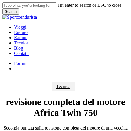
Skip
Hit enter to search or ESC to close
to
Search
main
Close
content
Search
search
Menu
Viaggi
Enduro
Raduni
Tecnica
Blog
Contatti
Forum
search
Tecnica
revisione completa del motore
Africa Twin 750
Seconda puntata sulla revisione completa del motore di una vecchia