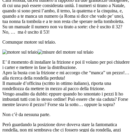
Cara Honda, dicesi numero il rapporto tra due grandezze omogenee,
di cui una può essere considerata unità. I numeri si tirano a Natale,
quando si sono presi l’ambo, il terno, la quaterna e la cinquina, e,
quando a te manca un numero (a Roma si dice che vado pe’ uno),
tua nonna fa tombola e a te non resta che sperare nella tomboletta.
Su un manuale il numero non va tirato a sorte: che è uscito il 32?
No, … ma è uscito il 53!
Comunque motore sul telaio.
E’ il momento di installare la frizione e poi il volano per poi chiudere
i carter e mettere in fase la distribuzione.
Apro la busta con la frizione e mi accorgo che “manca” un pezzo!…
alla ricerca della rondella perduta!
Il manuale d’officina (scritto in ottimo italiano), riporta una
rondellozza da mettere in mezzo al pacco della frizione.
Vengo assalito da dubbi: eppure quando ho smontato i pezzi li ho
imbustati tutti con lo stesso ordine! Può essere che sia caduta? Forse
mentre lavavo il pezzo? Forse sta la sotto… oppure la sopra?
Non c’è da nessuna parte.
Però guardando la posizione dove doveva stare la fantomatica
rondella, non mi sembrava che ci fossero segni da rondella, anzi