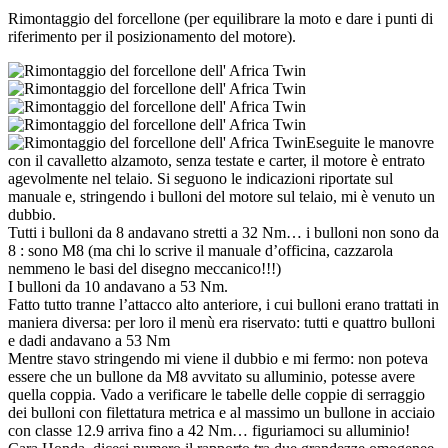
Rimontaggio del forcellone (per equilibrare la moto e dare i punti di
riferimento per il posizionamento del motore).
Eseguite le manovre
con il cavalletto alzamoto, senza testate e carter, il motore è entrato
agevolmente nel telaio. Si seguono le indicazioni riportate sul
manuale e, stringendo i bulloni del motore sul telaio, mi è venuto un
dubbio.
Tutti i bulloni da 8 andavano stretti a 32 Nm… i bulloni non sono da
8 : sono M8 (ma chi lo scrive il manuale d’officina, cazzarola
nemmeno le basi del disegno meccanico!!!)
I bulloni da 10 andavano a 53 Nm.
Fatto tutto tranne l’attacco alto anteriore, i cui bulloni erano trattati in
maniera diversa: per loro il menù era riservato: tutti e quattro bulloni
e dadi andavano a 53 Nm
Mentre stavo stringendo mi viene il dubbio e mi fermo: non poteva
essere che un bullone da M8 avvitato su alluminio, potesse avere
quella coppia. Vado a verificare le tabelle delle coppie di serraggio
dei bulloni con filettatura metrica e al massimo un bullone in acciaio
con classe 12.9 arriva fino a 42 Nm… figuriamoci su alluminio!