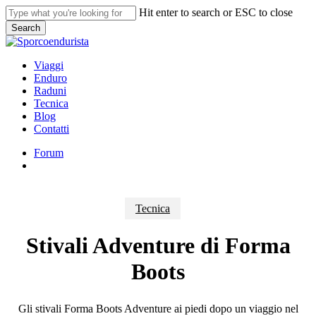
Skip
Hit enter to search or ESC to close
to
Search
main
Close
content
Search
search
Menu
Viaggi
Enduro
Raduni
Tecnica
Blog
Contatti
Forum
search
Tecnica
Stivali Adventure di Forma
Boots
Gli stivali Forma Boots Adventure ai piedi dopo un viaggio nel