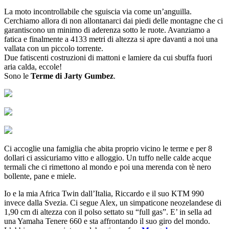
La moto incontrollabile che sguiscia via come un’anguilla.
Cerchiamo allora di non allontanarci dai piedi delle montagne che ci
garantiscono un minimo di aderenza sotto le ruote. Avanziamo a
fatica e finalmente a 4133 metri di altezza si apre davanti a noi una
vallata con un piccolo torrente.
Due fatiscenti costruzioni di mattoni e lamiere da cui sbuffa fuori
aria calda, eccole!
Sono le
Terme di Jarty Gumbez
.
Ci accoglie una famiglia che abita proprio vicino le terme e per 8
dollari ci assicuriamo vitto e alloggio. Un tuffo nelle calde acque
termali che ci rimettono al mondo e poi una merenda con tè nero
bollente, pane e miele.
Io e la mia Africa Twin dall’Italia, Riccardo e il suo KTM 990
invece dalla Svezia. Ci segue Alex, un simpaticone neozelandese di
1,90 cm di altezza con il polso settato su “full gas”. E’ in sella ad
una Yamaha Tenere 660 e sta affrontando il suo giro del mondo.