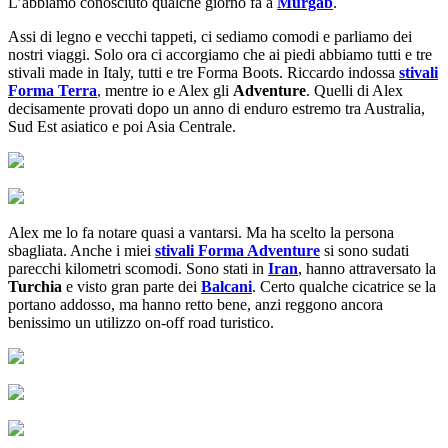
L’abbiamo conosciuto qualche giorno fa a
Murgab
.
Assi di legno e vecchi tappeti, ci sediamo comodi e parliamo dei
nostri viaggi. Solo ora ci accorgiamo che ai piedi abbiamo tutti e tre
stivali made in Italy, tutti e tre Forma Boots. Riccardo indossa
stivali
Forma Terra
,
mentre io e Alex gli
Adventure
. Quelli di Alex
decisamente provati dopo un anno di enduro estremo tra Australia,
Sud Est asiatico e poi Asia Centrale.
Alex me lo fa notare quasi a vantarsi. Ma ha scelto la persona
sbagliata. Anche i miei
stivali Forma Adventure
si sono sudati
parecchi kilometri scomodi. Sono stati in
Iran
, hanno attraversato la
Turchia
e visto gran parte dei
Balcani
. Certo qualche cicatrice se la
portano addosso, ma hanno retto bene, anzi reggono ancora
benissimo un utilizzo on-off road turistico.