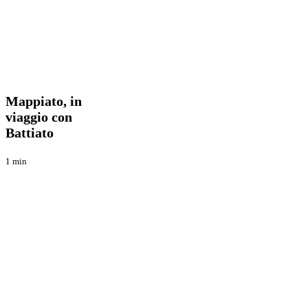
Mappiato,
Blog
in
viaggio
Mappiato, in
con
viaggio con
Battiato
Battiato
1 min