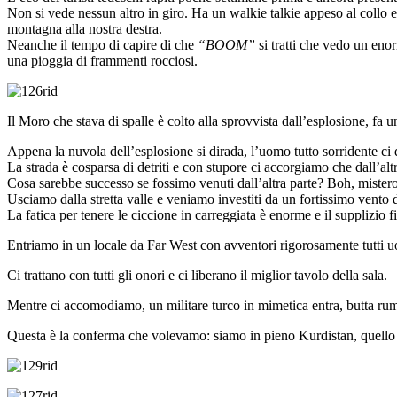
Non si vede nessun altro in giro. Ha un walkie talkie appeso al collo
montagna alla nostra destra.
Neanche il tempo di capire di che
“BOOM”
si tratti che vedo un eno
una pioggia di frammenti rocciosi.
Il Moro che stava di spalle è colto alla sprovvista dall’esplosione, fa u
Appena la nuvola dell’esplosione si dirada, l’uomo tutto sorridente ci 
La strada è cosparsa di detriti e con stupore ci accorgiamo che dall’alt
Cosa sarebbe successo se fossimo venuti dall’altra parte? Boh, mistero
Usciamo dalla stretta valle e veniamo investiti da un fortissimo vento d
La fatica per tenere le ciccione in carreggiata è enorme e il supplizio
Entriamo in un locale da Far West con avventori rigorosamente tutti u
Ci trattano con tutti gli onori e ci liberano il miglior tavolo della sala.
Mentre ci accomodiamo, un militare turco in mimetica entra, butta rum
Questa è la conferma che volevamo: siamo in pieno Kurdistan, quello