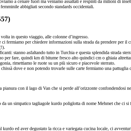
roviamo a cenare fuori ma veniamo assaltati e respinti da milioni di inse
 femminile abbigliati secondo standards occidentali.
557)
volta in questo viaggio, alle colonne d’ingresso.
ci fermiamo per chiedere informazioni sulla strada da prendere per il c
!).
icanti: stanno asfaltando tutto in Turchia e questa splendida strada sterr
 per fare, quindi km di bitume fresco alto quindici cm o ghiaia altrettan
onia, rimettiamo le ruote su un più sicuro e piacevole sterrato.
 chissà dove e non potendo trovarle sulle carte fermiamo una pattuglia de
pianura con il lago di Van che si perde all’orizzonte confondendosi nei ri
to da un simpatico tagliagole kurdo poliglotta di nome Mehmet che ci si
al kurdo ed aver degustato la ricca e variegata cucina locale, ci avventu