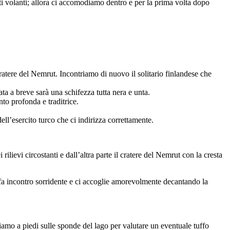
tti volanti; allora ci accomodiamo dentro e per la prima volta dopo
ratere del Nemrut. Incontriamo di nuovo il solitario finlandese che
ata a breve sarà una schifezza tutta nera e unta.
to profonda e traditrice.
ll’esercito turco che ci indirizza correttamente.
lievi circostanti e dall’altra parte il cratere del Nemrut con la cresta
 fa incontro sorridente e ci accoglie amorevolmente decantando la
riamo a piedi sulle sponde del lago per valutare un eventuale tuffo