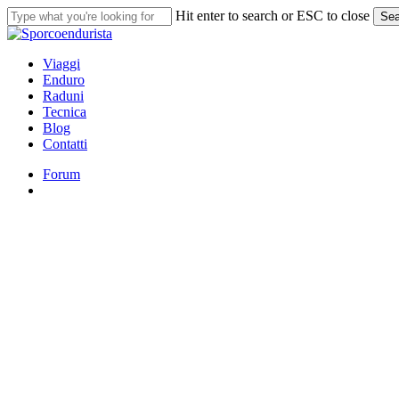
Skip
Hit enter to search or ESC to close
Sea
to
Close
main
Search
content
search
Menu
Viaggi
Enduro
Raduni
Tecnica
Blog
Contatti
Forum
search