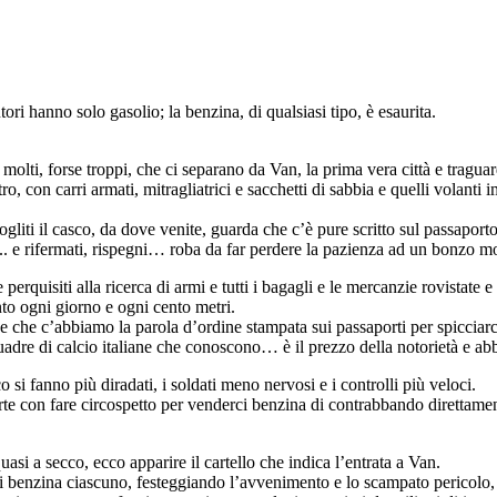
ori hanno solo gasolio; la benzina, di qualsiasi tipo, è esaurita.
olti, forse troppi, che ci separano da Van, la prima vera città e traguar
ro, con carri armati, mitragliatrici e sacchetti di sabbia e quelli volanti 
o, togliti il casco, da dove venite, guarda che c’è pure scritto sul pas
arti.. e rifermati, rispegni… roba da far perdere la pazienza ad un bonzo m
uisiti alla ricerca di armi e tutti i bagagli e le mercanzie rovistate e 
nto ogni giorno e ogni cento metri.
 che c’abbiamo la parola d’ordine stampata sui passaporti per spicciarci
squadre di calcio italiane che conoscono… è il prezzo della notorietà e a
si fanno più diradati, i soldati meno nervosi e i controlli più veloci.
e con fare circospetto per venderci benzina di contrabbando direttamente
i a secco, ecco apparire il cartello che indica l’entrata a Van.
 benzina ciascuno, festeggiando l’avvenimento e lo scampato pericolo, con