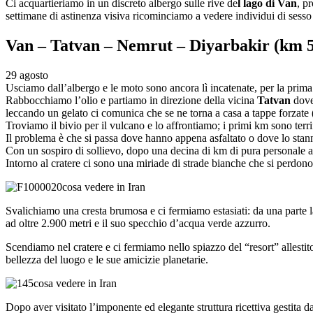
Ci acquartieriamo in un discreto albergo sulle rive de
l lago di Van
, p
settimane di astinenza visiva ricominciamo a vedere individui di sesso
Van – Tatvan – Nemrut – Diyarbakir (km 
29 agosto
Usciamo dall’albergo e le moto sono ancora lì incatenate, per la prima 
Rabbocchiamo l’olio e partiamo in direzione della vicina
Tatvan
dove 
leccando un gelato ci comunica che se ne torna a casa a tappe forzate (
Troviamo il bivio per il vulcano e lo affrontiamo; i primi km sono terrif
Il problema è che si passa dove hanno appena asfaltato o dove lo stanno
Con un sospiro di sollievo, dopo una decina di km di pura personale ag
Intorno al cratere ci sono una miriade di strade bianche che si perdono
Svalichiamo una cresta brumosa e ci fermiamo estasiati: da una parte la 
ad oltre 2.900 metri e il suo specchio d’acqua verde azzurro.
Scendiamo nel cratere e ci fermiamo nello spiazzo del “resort” allesti
bellezza del luogo e le sue amicizie planetarie.
Dopo aver visitato l’imponente ed elegante struttura ricettiva gestita d