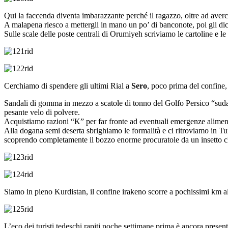
Qui la faccenda diventa imbarazzante perché il ragazzo, oltre ad averci a
A malapena riesco a mettergli in mano un po’ di banconote, poi gli dici
Sulle scale delle poste centrali di Orumiyeh scriviamo le cartoline e 
Cerchiamo di spendere gli ultimi Rial a
Sero
, poco prima del confine,
Sandali di gomma in mezzo a scatole di tonno del Golfo Persico “sudat
pesante velo di polvere.
Acquistiamo razioni “K” per far fronte ad eventuali emergenze aliment
Alla dogana semi deserta sbrighiamo le formalità e ci ritroviamo in Turc
scoprendo completamente il bozzo enorme procuratole da un insetto che
Siamo in pieno Kurdistan, il confine irakeno scorre a pochissimi km al
L’eco dei turisti tedeschi rapiti poche settimane prima è ancora prese