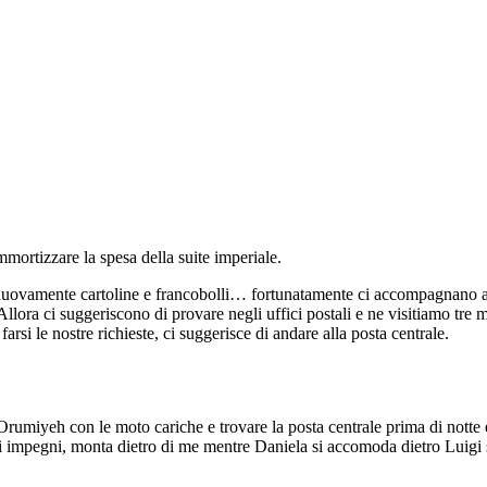
mortizzare la spesa della suite imperiale.
e nuovamente cartoline e francobolli… fortunatamente ci accompagnano a
llora ci suggeriscono di provare negli uffici postali e ne visitiamo tre m
arsi le nostre richieste, ci suggerisce di andare alla posta centrale.
umiyeh con le moto cariche e trovare la posta centrale prima di notte 
oi impegni, monta dietro di me mentre Daniela si accomoda dietro Luigi s