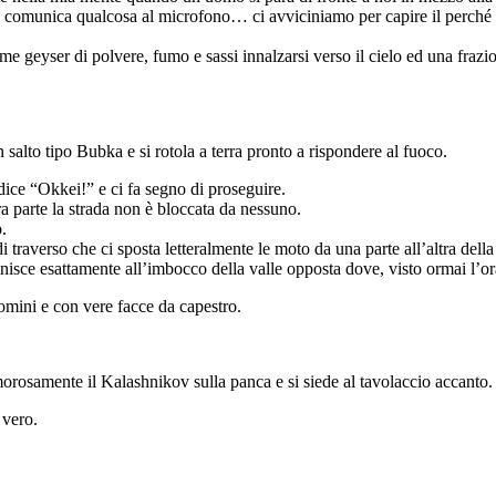
 e comunica qualcosa al microfono… ci avviciniamo per capire il perché d
rme geyser di polvere, fumo e sassi innalzarsi verso il cielo ed una f
n salto tipo Bubka e si rotola a terra pronto a rispondere al fuoco.
dice “Okkei!” e ci fa segno di proseguire.
ra parte la strada non è bloccata da nessuno.
.
i traverso che ci sposta letteralmente le moto da una parte all’altra dell
 finisce esattamente all’imbocco della valle opposta dove, visto ormai l’
omini e con vere facce da capestro.
orosamente il Kalashnikov sulla panca e si siede al tavolaccio accanto.
 vero.