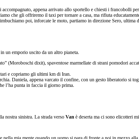
ccompagnato, appena arrivato allo sportello e chiesti i francobolli per ci
amo che gli offriremo il taxi per tornare a casa, ma rifiuta educatament
le imbuchiamo poi, inforcate le moto, partiamo in direzione Sero, ultima
 in un emporio uscito da un altro pianeta.
o” (Moroboschi dixit), spaventose marmellate di strani pomodori accata
ari e copriamo gli ultimi km di Iran.
hia. Daniela, appena varcato il confine, con un gesto liberatorio si toglie
 l’ha punta in faccia il giorno prima.
la nostra sinistra. La strada verso
Van
è deserta ma ci sono elicotteri mi
nte nella mia mente quando un uomo si para di fronte a noi in mezzo alla