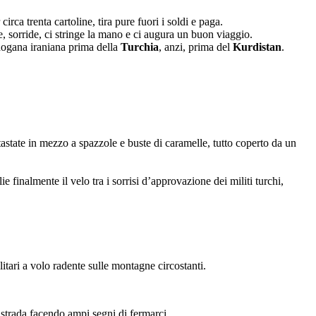
rca trenta cartoline, tira pure fuori i soldi e paga.
e, sorride, ci stringe la mano e ci augura un buon viaggio.
 dogana iraniana prima della
Turchia
, anzi, prima del
Kurdistan
.
state in mezzo a spazzole e buste di caramelle, tutto coperto da un
 finalmente il velo tra i sorrisi d’approvazione dei militi turchi,
litari a volo radente sulle montagne circostanti.
 strada facendo ampi segni di fermarci.