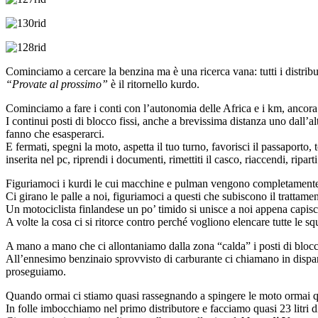
Cominciamo a cercare la benzina ma è una ricerca vana: tutti i distribut
“Provate al prossimo”
è il ritornello kurdo.
Cominciamo a fare i conti con l’autonomia delle Africa e i km, ancora m
I continui posti di blocco fissi, anche a brevissima distanza uno dall’alt
fanno che esasperarci.
E fermati, spegni la moto, aspetta il tuo turno, favorisci il passaport
inserita nel pc, riprendi i documenti, rimettiti il casco, riaccendi, rip
Figuriamoci i kurdi le cui macchine e pulman vengono completamente perq
Ci girano le palle a noi, figuriamoci a questi che subiscono il trattame
Un motociclista finlandese un po’ timido si unisce a noi appena capisce
A volte la cosa ci si ritorce contro perché vogliono elencare tutte le 
A mano a mano che ci allontaniamo dalla zona “calda” i posti di blocco 
All’ennesimo benzinaio sprovvisto di carburante ci chiamano in dispart
proseguiamo.
Quando ormai ci stiamo quasi rassegnando a spingere le moto ormai quas
In folle imbocchiamo nel primo distributore e facciamo quasi 23 litri di