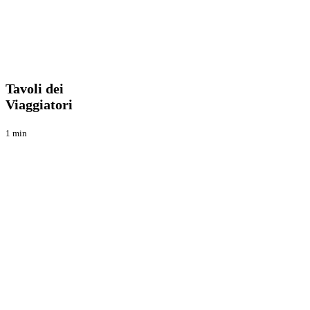
Tavoli
Blog
dei
Viaggiatori
Tavoli dei
Viaggiatori
1 min