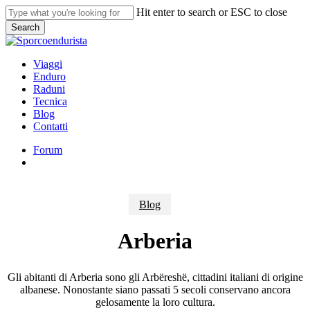
Skip
Hit enter to search or ESC to close
to
Search
main
Close
content
Search
search
Menu
Viaggi
Enduro
Raduni
Tecnica
Blog
Contatti
Forum
search
Blog
Arberia
Gli abitanti di Arberia sono gli Arbëreshë, cittadini italiani di origine
albanese. Nonostante siano passati 5 secoli conservano ancora
gelosamente la loro cultura.