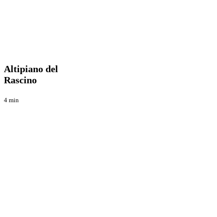
Altipiano
Enduro
del
Rascino
Altipiano del
Rascino
4 min