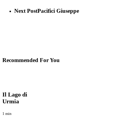
Next Post
Pacifici Giuseppe
Recommended For You
Il
Blog
Lago
di
Il Lago di
Urmia
Urmia
1 min