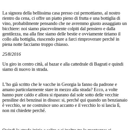
La signora della bellissima casa presso cui pernottiamo, al nostro
rientro da cena, ci offre un piatto pieno di frutta e una bottiglia di
vino, probabilmente pensando che ne avremmo giusto assaggiato un
bicchiere: noi siamo piacevolmente colpiti dal pensiero e dalla
gentilezza, ma alla fine siamo delle bestie e ovviamente tiriamo il
collo alla bottiglia, riuscendo pure a farci rimproverare perché in
piena notte facciamo troppo chiasso.
25/8/2016
Un giro in centro città, al bazar e alla cattedrale di Bagrati e quindi
siamo di nuovo in strada.
L’ho già scritto che le vacche in Georgia la fanno da padrone e
amano particolarmente stare in mezzo alla strada? Ecco, a volte
hanno pure caldo e allora si riparano dal sole sotto delle vecchie
pensiline dei benzinai in disuso: si, perché qui quando un benzianaio
è vecchio, se ne costruisce uno accanto e il vecchio lo si lascia lì,
non mi chiedete perché.