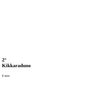
2°
Enduro
Raduni
Kikkaraduno
2°
Kikkaraduno
6 min