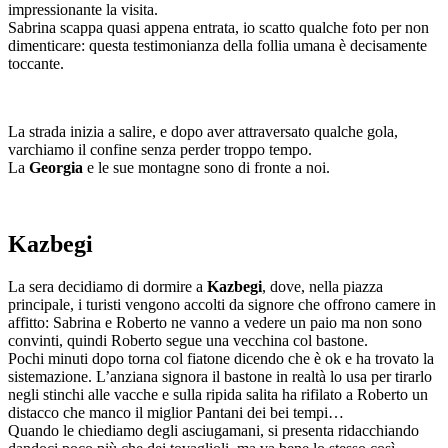
impressionante la visita.
Sabrina scappa quasi appena entrata, io scatto qualche foto per non
dimenticare: questa testimonianza della follia umana è decisamente
toccante.
La strada inizia a salire, e dopo aver attraversato qualche gola,
varchiamo il confine senza perder troppo tempo.
La
Georgia
e le sue montagne sono di fronte a noi.
Kazbegi
La sera decidiamo di dormire a
Kazbegi
, dove, nella piazza
principale, i turisti vengono accolti da signore che offrono camere in
affitto: Sabrina e Roberto ne vanno a vedere un paio ma non sono
convinti, quindi Roberto segue una vecchina col bastone.
Pochi minuti dopo torna col fiatone dicendo che è ok e ha trovato la
sistemazione. L’anziana signora il bastone in realtà lo usa per tirarlo
negli stinchi alle vacche e sulla ripida salita ha rifilato a Roberto un
distacco che manco il miglior Pantani dei bei tempi…
Quando le chiediamo degli asciugamani, si presenta ridacchiando