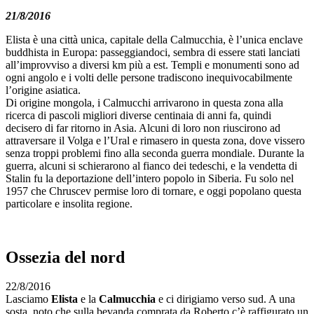
21/8/2016
Elista è una città unica, capitale della Calmucchia, è l’unica enclave
buddhista in Europa: passeggiandoci, sembra di essere stati lanciati
all’improvviso a diversi km più a est. Templi e monumenti sono ad
ogni angolo e i volti delle persone tradiscono inequivocabilmente
l’origine asiatica.
Di origine mongola, i Calmucchi arrivarono in questa zona alla
ricerca di pascoli migliori diverse centinaia di anni fa, quindi
decisero di far ritorno in Asia. Alcuni di loro non riuscirono ad
attraversare il Volga e l’Ural e rimasero in questa zona, dove vissero
senza troppi problemi fino alla seconda guerra mondiale. Durante la
guerra, alcuni si schierarono al fianco dei tedeschi, e la vendetta di
Stalin fu la deportazione dell’intero popolo in Siberia. Fu solo nel
1957 che Chruscev permise loro di tornare, e oggi popolano questa
particolare e insolita regione.
Ossezia del nord
22/8/2016
Lasciamo
Elista
e la
Calmucchia
e ci dirigiamo verso sud. A una
sosta, noto che sulla bevanda comprata da Roberto c’è raffigurato un