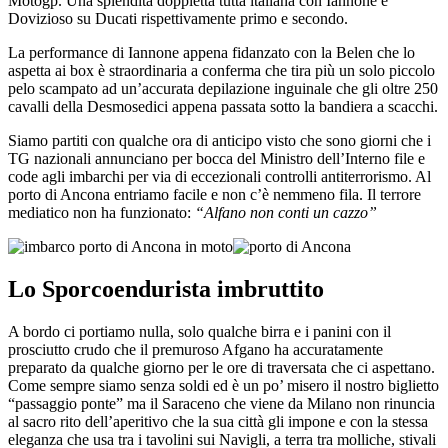
Motogp. Una splendita doppietta tutta italiana con Iannone e
Dovizioso su Ducati rispettivamente primo e secondo.
La performance di Iannone appena fidanzato con la Belen che lo
aspetta ai box è straordinaria a conferma che tira più un solo piccolo
pelo scampato ad un’accurata depilazione inguinale che gli oltre 250
cavalli della Desmosedici appena passata sotto la bandiera a scacchi.
Siamo partiti con qualche ora di anticipo visto che sono giorni che i
TG nazionali annunciano per bocca del Ministro dell’Interno file e
code agli imbarchi per via di eccezionali controlli antiterrorismo. Al
porto di Ancona entriamo facile e non c’è nemmeno fila. Il terrore
mediatico non ha funzionato:
“Alfano non conti un cazzo”
Lo Sporcoendurista imbruttito
A bordo ci portiamo nulla, solo qualche birra e i panini con il
prosciutto crudo che il premuroso Afgano ha accuratamente
preparato da qualche giorno per le ore di traversata che ci aspettano.
Come sempre siamo senza soldi ed è un po’ misero il nostro biglietto
“passaggio ponte” ma il Saraceno che viene da Milano non rinuncia
al sacro rito dell’aperitivo che la sua città gli impone e con la stessa
eleganza che usa tra i tavolini sui Navigli, a terra tra molliche, stivali