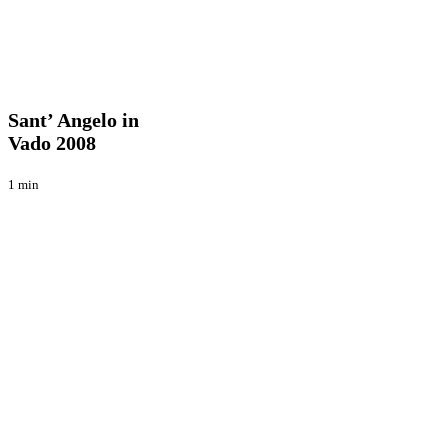
Sant’
Raduni
Angelo
in
Sant’ Angelo in
Vado
Vado 2008
2008
1 min