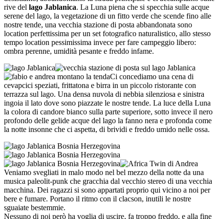
rive del
lago Jablanica
. La Luna piena che si specchia sulle acque
serene del lago, la vegetazione di un fitto verde che scende fino alle
nostre tende, una vecchia stazione di posta abbandonata sono
location perfettissima per un set fotografico naturalistico, allo stesso
tempo location pessimissima invece per fare campeggio libero:
ombra perenne, umidità pesante e freddo infame.
Ci concediamo una cena di
cevapcici speziati, frittatona e birra in un piccolo ristorante con
terrazza sul lago. Una densa nuvola di nebbia silenziosa e sinistra
ingoia il lato dove sono piazzate le nostre tende. La luce della Luna
la colora di candore bianco sulla parte superiore, sotto invece il nero
profondo delle gelide acque del lago la fanno nera e profonda come
la notte insonne che ci aspetta, di brividi e freddo umido nelle ossa.
Veniamo svegliati in malo modo nel bel mezzo della notte da una
musica paleolit-punk che gracchia dal vecchio stereo di una vecchia
macchina. Dei ragazzi si sono appartati proprio qui vicino a noi per
bere e fumare. Portano il ritmo con il clacson, inutili le nostre
sguaiate bestemmie.
Nessuno di noi però ha voglia di uscire, fa troppo freddo, e alla fine