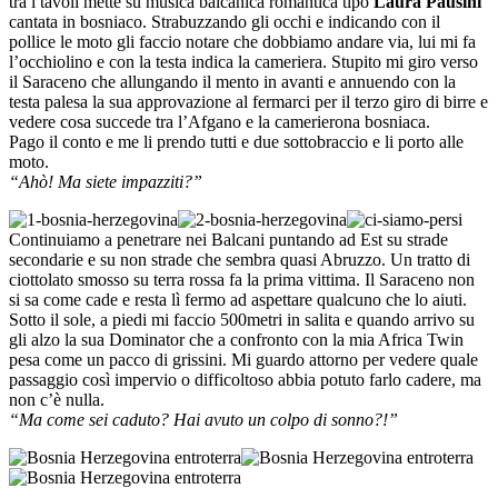
tra i tavoli mette su musica balcanica romantica tipo
Laura Pausini
cantata in bosniaco. Strabuzzando gli occhi e indicando con il
pollice le moto gli faccio notare che dobbiamo andare via, lui mi fa
l’occhiolino e con la testa indica la cameriera. Stupito mi giro verso
il Saraceno che allungando il mento in avanti e annuendo con la
testa palesa la sua approvazione al fermarci per il terzo giro di birre e
vedere cosa succede tra l’Afgano e la camerierona bosniaca.
Pago il conto e me li prendo tutti e due sottobraccio e li porto alle
moto.
“Ahò! Ma siete impazziti?”
Continuiamo a penetrare nei Balcani puntando ad Est su strade
secondarie e su non strade che sembra quasi Abruzzo. Un tratto di
ciottolato smosso su terra rossa fa la prima vittima. Il Saraceno non
si sa come cade e resta lì fermo ad aspettare qualcuno che lo aiuti.
Sotto il sole, a piedi mi faccio 500metri in salita e quando arrivo su
gli alzo la sua Dominator che a confronto con la mia Africa Twin
pesa come un pacco di grissini. Mi guardo attorno per vedere quale
passaggio così impervio o difficoltoso abbia potuto farlo cadere, ma
non c’è nulla.
“Ma come sei caduto? Hai avuto un colpo di sonno?!”