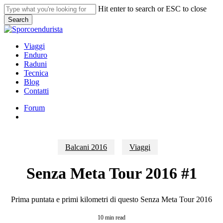
Skip
Hit enter to search or ESC to close
to
Search
main
Close
content
Search
search
Menu
Viaggi
Enduro
Raduni
Tecnica
Blog
Contatti
Forum
search
Balcani 2016
Viaggi
Senza Meta Tour 2016 #1
Prima puntata e primi kilometri di questo Senza Meta Tour 2016
10 min read