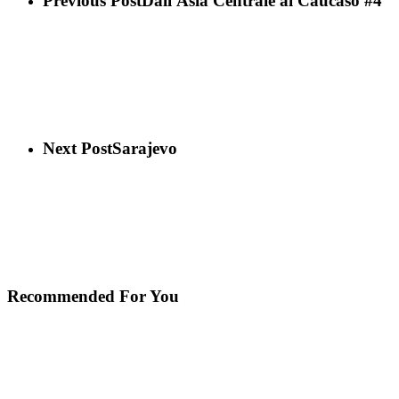
Previous Post
Dall'Asia Centrale al Caucaso #4
Next Post
Sarajevo
Recommended For You