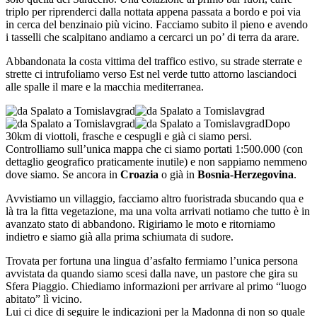
triplo per riprenderci dalla nottata appena passata a bordo e poi via
in cerca del benzinaio più vicino. Facciamo subito il pieno e avendo
i tasselli che scalpitano andiamo a cercarci un po’ di terra da arare.
Abbandonata la costa vittima del traffico estivo, su strade sterrate e
strette ci intrufoliamo verso Est nel verde tutto attorno lasciandoci
alle spalle il mare e la macchia mediterranea.
Dopo
30km di viottoli, frasche e cespugli e già ci siamo persi.
Controlliamo sull’unica mappa che ci siamo portati 1:500.000 (con
dettaglio geografico praticamente inutile) e non sappiamo nemmeno
dove siamo. Se ancora in
Croazia
o già in
Bosnia-Herzegovina
.
Avvistiamo un villaggio, facciamo altro fuoristrada sbucando qua e
là tra la fitta vegetazione, ma una volta arrivati notiamo che tutto è in
avanzato stato di abbandono. Rigiriamo le moto e ritorniamo
indietro e siamo già alla prima schiumata di sudore.
Trovata per fortuna una lingua d’asfalto fermiamo l’unica persona
avvistata da quando siamo scesi dalla nave, un pastore che gira su
Sfera Piaggio. Chiediamo informazioni per arrivare al primo “luogo
abitato” lì vicino.
Lui ci dice di seguire le indicazioni per la Madonna di non so quale