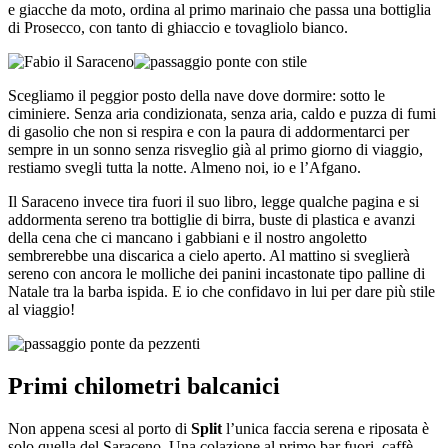
e giacche da moto, ordina al primo marinaio che passa una bottiglia
di Prosecco, con tanto di ghiaccio e tovagliolo bianco.
Scegliamo il peggior posto della nave dove dormire: sotto le
ciminiere. Senza aria condizionata, senza aria, caldo e puzza di fumi
di gasolio che non si respira e con la paura di addormentarci per
sempre in un sonno senza risveglio già al primo giorno di viaggio,
restiamo svegli tutta la notte. Almeno noi, io e l’Afgano.
Il Saraceno invece tira fuori il suo libro, legge qualche pagina e si
addormenta sereno tra bottiglie di birra, buste di plastica e avanzi
della cena che ci mancano i gabbiani e il nostro angoletto
sembrerebbe una discarica a cielo aperto. Al mattino si sveglierà
sereno con ancora le molliche dei panini incastonate tipo palline di
Natale tra la barba ispida. E io che confidavo in lui per dare più stile
al viaggio!
Primi chilometri balcanici
Non appena scesi al porto di
Split
l’unica faccia serena e riposata è
solo quella del Saraceno. Una colazione al primo bar fuori, caffè