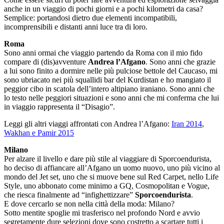
anche in un viaggio di pochi giorni e a pochi kilometri da casa?
Semplice: portandosi dietro due elementi incompatibili,
incomprensibili e distanti anni luce tra di loro.
Roma
Sono anni ormai che viaggio partendo da Roma con il mio fido
compare di (dis)avventure
Andrea l’Afgano
. Sono anni che grazie
a lui sono finito a dormire nelle più pulciose bettole del Caucaso, mi
sono ubriacato nei più squallidi bar del Kurdistan e ho mangiato il
peggior cibo in scatola dell’intero altipiano iraniano. Sono anni che
lo testo nelle peggiori situazioni e sono anni che mi conferma che lui
in viaggio rappresenta il “Disagio”.
Leggi gli altri viaggi affrontati con Andrea l’Afgano:
Iran 2014
,
Wakhan e Pamir 2015
Milano
Per alzare il livello e dare più stile al viaggiare di Sporcoendurista,
ho deciso di affiancare all’Afgano un uomo nuovo, uno più vicino al
mondo del Jet set, uno che si muove bene sul Red Carpet, nello Life
Style, uno abbonato come minimo a GQ, Cosmopolitan e Vogue,
che riesca finalmente ad “infighettizzare”
Sporcoendurista
.
E dove cercarlo se non nella città della moda: Milano?
Sotto mentite spoglie mi trasferisco nel profondo Nord e avvio
segretamente dure selezioni dove sono costretto a scartare tutti i