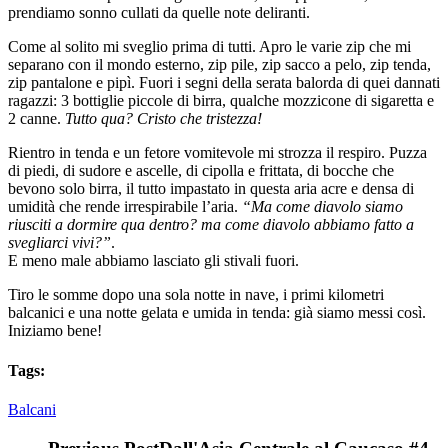
prendiamo sonno cullati da quelle note deliranti.
Come al solito mi sveglio prima di tutti. Apro le varie zip che mi
separano con il mondo esterno, zip pile, zip sacco a pelo, zip tenda,
zip pantalone e pipì. Fuori i segni della serata balorda di quei dannati
ragazzi: 3 bottiglie piccole di birra, qualche mozzicone di sigaretta e
2 canne.
Tutto qua? Cristo che tristezza!
Rientro in tenda e un fetore vomitevole mi strozza il respiro. Puzza
di piedi, di sudore e ascelle, di cipolla e frittata, di bocche che
bevono solo birra, il tutto impastato in questa aria acre e densa di
umidità che rende irrespirabile l’aria.
“Ma come diavolo siamo
riusciti a dormire qua dentro? ma come diavolo abbiamo fatto a
svegliarci vivi?”
.
E meno male abbiamo lasciato gli stivali fuori.
Tiro le somme dopo una sola notte in nave, i primi kilometri
balcanici e una notte gelata e umida in tenda: già siamo messi così.
Iniziamo bene!
Tags:
Balcani