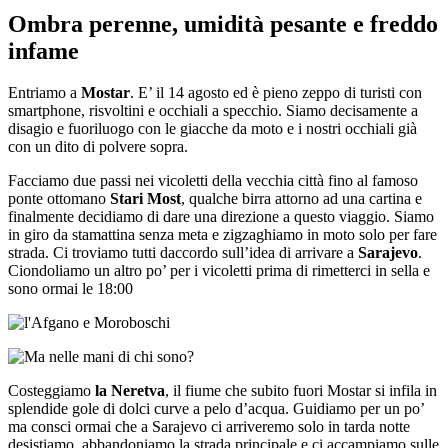
Ombra perenne, umidità pesante e freddo
infame
Entriamo a
Mostar
. E’ il 14 agosto ed è pieno zeppo di turisti con
smartphone, risvoltini e occhiali a specchio. Siamo decisamente a
disagio e fuoriluogo con le giacche da moto e i nostri occhiali già
con un dito di polvere sopra.
Facciamo due passi nei vicoletti della vecchia città fino al famoso
ponte ottomano
Stari Most
, qualche birra attorno ad una cartina e
finalmente decidiamo di dare una direzione a questo viaggio. Siamo
in giro da stamattina senza meta e zigzaghiamo in moto solo per fare
strada. Ci troviamo tutti daccordo sull’idea di arrivare a
Sarajevo
.
Ciondoliamo un altro po’ per i vicoletti prima di rimetterci in sella e
sono ormai le 18:00
Costeggiamo
la Neretva
, il fiume che subito fuori Mostar si infila in
splendide gole di dolci curve a pelo d’acqua. Guidiamo per un po’
ma consci ormai che a Sarajevo ci arriveremo solo in tarda notte
desistiamo, abbandoniamo la strada principale e ci accampiamo sulle