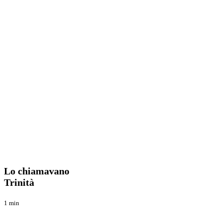
Lo
Enduro
chiamavano
Trinità
Lo chiamavano
Trinità
1 min