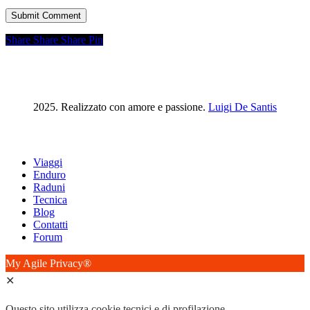
Share
Share
Share
Share
Pin
2025. Realizzato con amore e passione.
Luigi De Santis
Close
Viaggi
Menu
Enduro
Raduni
Tecnica
Blog
Contatti
Forum
My Agile Privacy®
✕
Questo sito utilizza cookie tecnici e di profilazione.