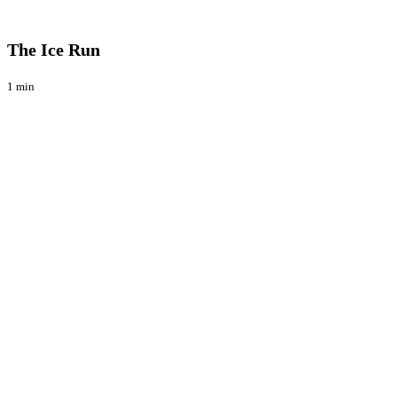
The
Blog
Ice
Run
The Ice Run
1 min