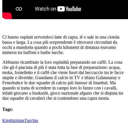
Ci hanno ospitati servendoci latte di capra, tè e sale in una ciotola
bassa e larga. La cosa più sorprendente è ritrovarsi circondati da
occhi a mandorla quando a pochi kilometri di distanza eravamo
immersi tra baffoni e barbe turche.
Abbiamo ricambiato la loro ospitalità preparando un caffè. La cosa
che gli è piaciuta di più è stata tutta la fase di preparazione: acqua,
moka, fornelletto e il caffè che viene fuori dal beccuccio tra le facce
stupite e divertite. Guardano il calcio in TV e tifano Galatasaray e
Fenerbahce le due squadre di calcio più famose di Istanbul. Ma
quando si tratta di scendere in campo loro lo fanno con i cavalli,
infatti giocano a buskashi, gioco nazionale afgano che si disputa tra
due squadre di cavalieri che si contendono una capra morta.
Tags:
Kirghizistan
Turchia