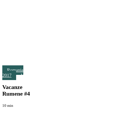
Vacanze
Romania
Rumene
2017
Viaggi
#4
Vacanze
Rumene #4
10 min