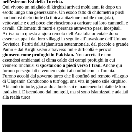
nell’estremo Est della Turchia.
Qui vivono un migliaio di kirghizi arrivati molti anni fa dopo un
esodo lungo una generazione. Un esodo fatto di chilometri a piedi
portandosi dietro iurte (la tipica abitazione mobile mongola),
vettovaglie e quel poco che riuscirono a caricare sui loro cammelli e
cavalli. Chilometri di morti e speranze attraverso paesi inospitali.
Arrivano in questo angolo remoto dell’Anatolia orientale dopo
essere scappati dai loro villaggi in seguito all’invasione dell’Unione
Sovietica. Partiti dal Afghanistan settentrionale, dal piccolo e grande
Pamir e dal Kirghizistan attraverso mille difficoltà e pericoli
giunsero come profughi in Pakistan.
Non accettati e non
essendosi ambientati al clima caldo dei campi profughi in cui
vennero rinchiusi
si spostarono a piedi verso l’Iran.
Anche qui
furono perseguitati e vennero spinti ai confini con la Turchia.
Furono accolti dal governo turco che li confinò nel remoto villaggio
di Ulupamir. Conducono a tutt’oggi una vita in pieno stile kirghiso.
Abitando in iurte, giocando a buskashì e mantenendo intatte le loro
tradizioni. Discendono dai mongoli, ma si sono islamizzati e adattati
alla realtà turca.