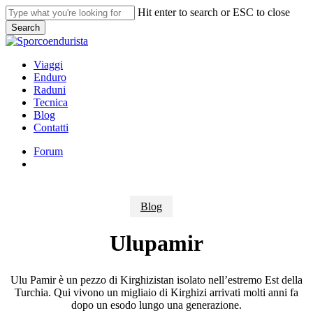
Skip
Hit enter to search or ESC to close
to
Search
main
Close
content
Search
search
Menu
Viaggi
Enduro
Raduni
Tecnica
Blog
Contatti
Forum
search
Blog
Ulupamir
Ulu Pamir è un pezzo di Kirghizistan isolato nell’estremo Est della
Turchia. Qui vivono un migliaio di Kirghizi arrivati molti anni fa
dopo un esodo lungo una generazione.