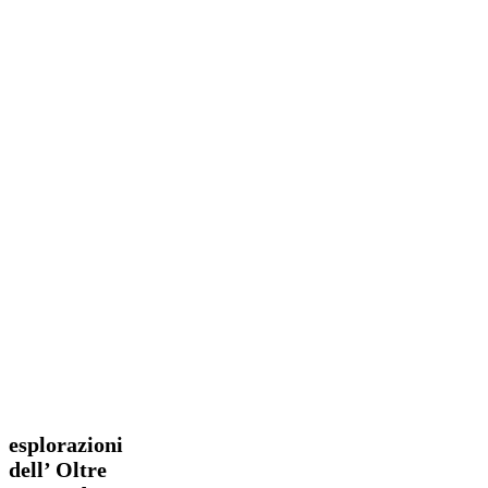
esplorazioni
Enduro
dell’
Oltre
esplorazioni
Raccordo
dell’ Oltre
#2