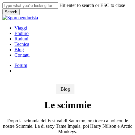
Skip
Hit enter to search or ESC to close
to
Search
main
Close
content
Search
search
Menu
Viaggi
Enduro
Raduni
Tecnica
Blog
Contatti
Forum
search
Blog
Le scimmie
Dopo la scimmia del Festival di Sanremo, ora tocca a noi con le
nostre Scimmie. La di sexy Tame Impala, poi Harry Nillson e Arctic
Monkeys.