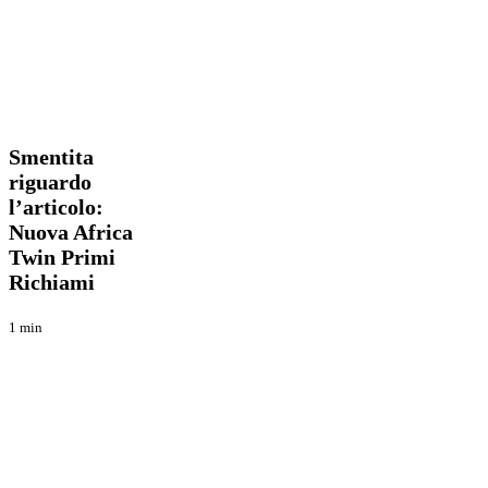
Smentita
Blog
riguardo
l’articolo:
Smentita
Nuova
riguardo
Africa
l’articolo:
Twin
Primi
Nuova Africa
Richiami
Twin Primi
Richiami
1 min