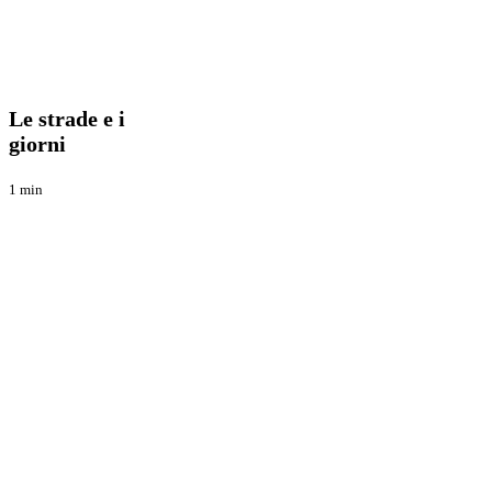
Le
Blog
strade
e
Le strade e i
i
giorni
giorni
1 min