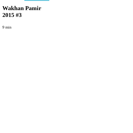
Pamir
2015
Wakhan Pamir
#3
2015 #3
9 min