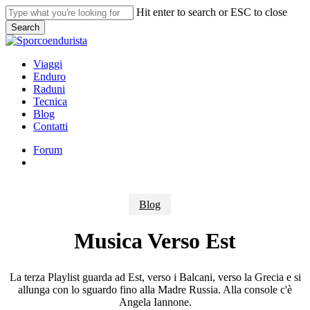
Skip
Hit enter to search or ESC to close
to
Search
main
Close
content
Search
search
Menu
Viaggi
Enduro
Raduni
Tecnica
Blog
Contatti
Forum
search
Blog
Musica Verso Est
La terza Playlist guarda ad Est, verso i Balcani, verso la Grecia e si
allunga con lo sguardo fino alla Madre Russia. Alla console c'è
Angela Iannone.