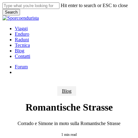
Skip
Hit enter to search or ESC to close
to
Search
main
Close
content
Search
search
Menu
Viaggi
Enduro
Raduni
Tecnica
Blog
Contatti
Forum
search
Blog
Romantische Strasse
Corrado e Simone in moto sulla Romantische Strasse
1 min read