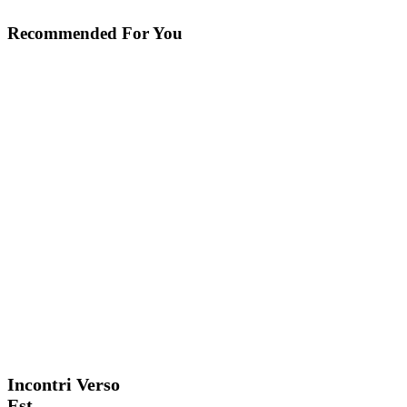
Recommended For You
Incontri
Blog
Verso
Est
Incontri Verso
Est