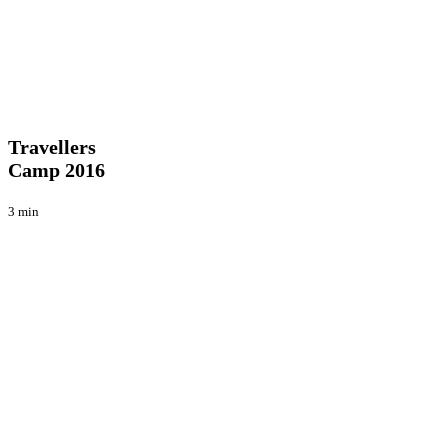
Travellers
Blog
Camp
2016
Travellers
Camp 2016
3 min