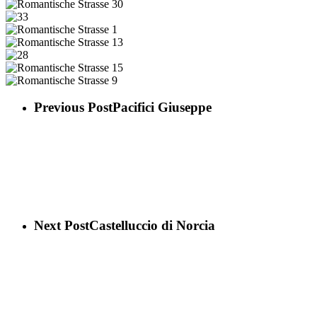
24
Strasse
Romantische
25
Strasse
Romantische
29
Strasse
33
30
Romantische
Strasse
Romantische
1
Strasse
28
13
Romantische
Strasse
Romantische
15
Strasse
Previous Post
Pacifici Giuseppe
9
Next Post
Castelluccio di Norcia