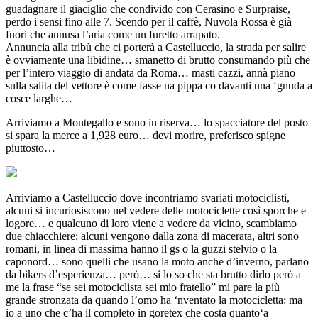
guadagnare il giaciglio che condivido con Cerasino e Surpraise,
perdo i sensi fino alle 7. Scendo per il caffè, Nuvola Rossa è già
fuori che annusa l’aria come un furetto arrapato.
Annuncia alla tribù che ci porterà a Castelluccio, la strada per salire
è ovviamente una libidine… smanetto di brutto consumando più che
per l’intero viaggio di andata da Roma… masti cazzi, annà piano
sulla salita del vettore è come fasse na pippa co davanti una ‘gnuda a
cosce larghe…
Arriviamo a Montegallo e sono in riserva… lo spacciatore del posto
si spara la merce a 1,928 euro… devi morire, preferisco spigne
piuttosto…
Arriviamo a Castelluccio dove incontriamo svariati motociclisti,
alcuni si incuriosiscono nel vedere delle motociclette così sporche e
logore… e qualcuno di loro viene a vedere da vicino, scambiamo
due chiacchiere: alcuni vengono dalla zona di macerata, altri sono
romani, in linea di massima hanno il gs o la guzzi stelvio o la
caponord… sono quelli che usano la moto anche d’inverno, parlano
da bikers d’esperienza… però… si lo so che sta brutto dirlo però a
me la frase “se sei motociclista sei mio fratello” mi pare la più
grande stronzata da quando l’omo ha ‘nventato la motocicletta: ma
io a uno che c’ha il completo in goretex che costa quanto‘a