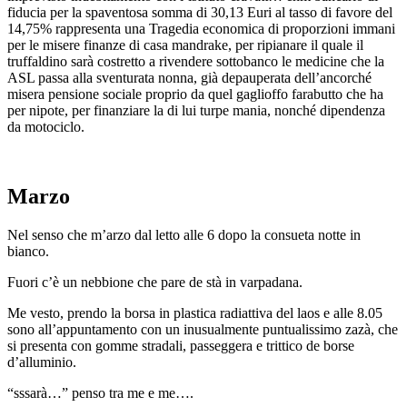
fiducia per la spaventosa somma di 30,13 Euri al tasso di favore del
14,75% rappresenta una Tragedia economica di proporzioni immani
per le misere finanze di casa mandrake, per ripianare il quale il
truffaldino sarà costretto a rivendere sottobanco le medicine che la
ASL passa alla sventurata nonna, già depauperata dell’ancorché
misera pensione sociale proprio da quel gaglioffo farabutto che ha
per nipote, per finanziare la di lui turpe mania, nonché dipendenza
da motociclo.
Marzo
Nel senso che m’arzo dal letto alle 6 dopo la consueta notte in
bianco.
Fuori c’è un nebbione che pare de stà in varpadana.
Me vesto, prendo la borsa in plastica radiattiva del laos e alle 8.05
sono all’appuntamento con un inusualmente puntualissimo zazà, che
si presenta con gomme stradali, passeggera e trittico de borse
d’alluminio.
“sssarà…” penso tra me e me….