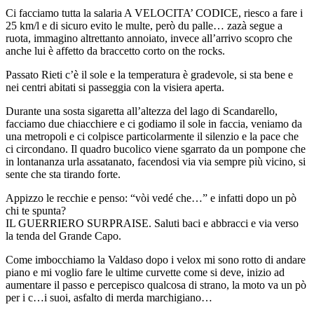
Ci facciamo tutta la salaria A VELOCITA’ CODICE, riesco a fare i
25 km/l e di sicuro evito le multe, però du palle… zazà segue a
ruota, immagino altrettanto annoiato, invece all’arrivo scopro che
anche lui è affetto da braccetto corto on the rocks.
Passato Rieti c’è il sole e la temperatura è gradevole, si sta bene e
nei centri abitati si passeggia con la visiera aperta.
Durante una sosta sigaretta all’altezza del lago di Scandarello,
facciamo due chiacchiere e ci godiamo il sole in faccia, veniamo da
una metropoli e ci colpisce particolarmente il silenzio e la pace che
ci circondano. Il quadro bucolico viene sgarrato da un pompone che
in lontananza urla assatanato, facendosi via via sempre più vicino, si
sente che sta tirando forte.
Appizzo le recchie e penso: “vòi vedé che…” e infatti dopo un pò
chi te spunta?
IL GUERRIERO SURPRAISE. Saluti baci e abbracci e via verso
la tenda del Grande Capo.
Come imbocchiamo la Valdaso dopo i velox mi sono rotto di andare
piano e mi voglio fare le ultime curvette come si deve, inizio ad
aumentare il passo e percepisco qualcosa di strano, la moto va un pò
per i c…i suoi, asfalto di merda marchigiano…