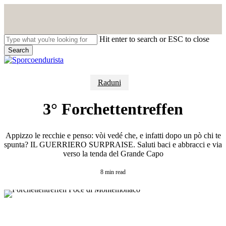
Skip
to
main
content
Hit enter to search or ESC to close
Search
Close
Search
search
Menu
Raduni
3° Forchettentreffen
Appizzo le recchie e penso: vòi vedé che, e infatti dopo un pò chi te
spunta? IL GUERRIERO SURPRAISE. Saluti baci e abbracci e via
verso la tenda del Grande Capo
8 min read