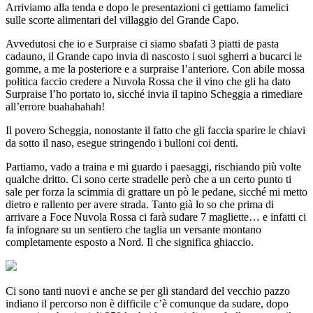
Arriviamo alla tenda e dopo le presentazioni ci gettiamo famelici
sulle scorte alimentari del villaggio del Grande Capo.
Avvedutosi che io e Surpraise ci siamo sbafati 3 piatti de pasta
cadauno, il Grande capo invia di nascosto i suoi sgherri a bucarci le
gomme, a me la posteriore e a surpraise l’anteriore. Con abile mossa
politica faccio credere a Nuvola Rossa che il vino che gli ha dato
Surpraise l’ho portato io, sicché invia il tapino Scheggia a rimediare
all’errore buahahahah!
Il povero Scheggia, nonostante il fatto che gli faccia sparire le chiavi
da sotto il naso, esegue stringendo i bulloni coi denti.
Partiamo, vado a traina e mi guardo i paesaggi, rischiando più volte
qualche dritto. Ci sono certe stradelle però che a un certo punto ti
sale per forza la scimmia di grattare un pò le pedane, sicché mi metto
dietro e rallento per avere strada. Tanto già lo so che prima di
arrivare a Foce Nuvola Rossa ci farà sudare 7 magliette… e infatti ci
fa infognare su un sentiero che taglia un versante montano
completamente esposto a Nord. Il che significa ghiaccio.
Ci sono tanti nuovi e anche se per gli standard del vecchio pazzo
indiano il percorso non è difficile c’è comunque da sudare, dopo