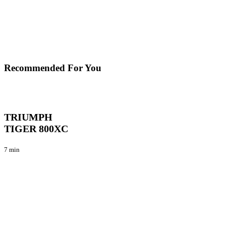
Recommended For You
TRIUMPH
Tecnica
TIGER
800XC
TRIUMPH
TIGER 800XC
7 min