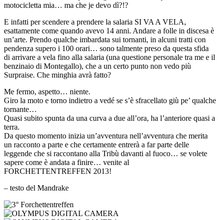
motocicletta mia… ma che je devo dì?!?
E infatti per scendere a prendere la salaria SI VA A VELA,
esattamente come quando avevo 14 anni. Andare a folle in discesa è
un’arte. Prendo qualche imbardata sui tornanti, in alcuni tratti con
pendenza supero i 100 orari… sono talmente preso da questa sfida
di arrivare a vela fino alla salaria (una questione personale tra me e il
benzinaio di Montegallo), che a un certo punto non vedo più
Surpraise. Che minghia avrà fatto?
Me fermo, aspetto… niente.
Giro la moto e torno indietro a vedé se s’è sfracellato giù pe’ qualche
tornante…
Quasi subito spunta da una curva a due all’ora, ha l’anteriore quasi a
terra.
Da questo momento inizia un’avventura nell’avventura che merita
un racconto a parte e che certamente entrerà a far parte delle
leggende che si raccontano alla Tribù davanti al fuoco… se volete
sapere come è andata a finire… venite al
FORCHETTENTREFFEN 2013!
– testo del Mandrake
3°