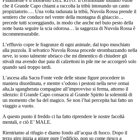
Finalmente è il momento DEL RITO. Il cerimoniale indiano vuole
che il Grande Capo chiami a raccolta la tribù intonando un canto
propiziatorio…. Una volta radunata la tribù, Nuvola Rossa prende il
sentiero che conduce nel ventre della montagna di ghiaccio…
precede tutti scoreggiando, in modo che anche nel buio pesto della
notte basta seguire la scia odorosa… la saggezza di Nuvola Rossa è
incommensurabile.
L’effluvio copre le fragranze di ogni animale, dal topo muschiato
alla puzzola. Il selvatico Nuvola Rossa procede strombazzando nella
neve, io sono talmente ubriaco che mi dimentico di chiudere gli
stivali ma avendo due paia di calzettoni in pile me ne accorgerò solo
quando sarà troppo tardi.
L’ascesa alla Sacra Fonte vede delle strane figure procedere in
maniera disordinata, e mentre s’odono i pestoni nella neve ormai
alta,la sgangherata compagine all’improvviso si ferma, attorno il
silenzio: il Grande Capo consacra al Grande Spirito la solennità di
un momento che ha del magico. Se non l’hai percepita hai fatto un
viaggio a vuoto.
A questo punto il freddo ci ha fatto riprendere le nostre facoltà
mentali, e ciò E’ MALE.
Rientriamo al rifugio e diamo fondo all’acqua di fuoco. Dopo il
terzo giro inizia a girare pure l’edificio, non so come riesco a