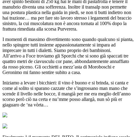
aver spinto bestioni di 250 kg hai le mani di pastafrolla e tenere il
manubrio diventa una sofferenza. Inoltre il transalp non permette
una postura plastica nella guida in piedi, se non ti butti indietro non
hai trazione… ma per fare sto lavoro stresso i legamenti del braccio
sinistro, la cui muscolatura non è ancora tornata al 100% dopo la
frattura rimediata alla scorsa Purverera.
I momenti di massimo divertimento sono quando qualcuno si pianta,
nello spingere tutti insieme appassionatamente si impara ad
imprecare in tutti i dialetti. Siamo proprio dei bambinoni.
All’arrivo a Foce troviamo gli Sporchi che si sono già spaccati tre
quattro metri de ciavusculu cor pane, abbondantemente annaffiato
da rosso piceno. Gli occhietti a mezz’asta di Moroboschi e
Geronimo mi fanno sentire subito a casa.
Iniziamo a levare i bicchieri: il vino è buono e si brinda, si canta e
come al solito si sparano cazzate che s’ingrossano man mano che
scende il livello nelle bocce, il mangià per me era meglio dell’anno
scorso però ciò na certa e nu’mme posso allargà, nun sò più er
giaguaro de ‘na vòrta…