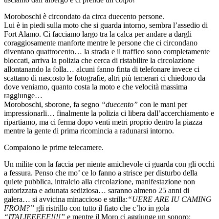
Moroboschi è circondato da circa duecento persone.
Lui è in piedi sulla moto che si guarda intorno, sembra l’assedio di
Fort Alamo. Ci facciamo largo tra la calca per andare a dargli
coraggiosamente manforte mentre le persone che ci circondano
diventano quattrocento… la strada e il traffico sono completamente
bloccati, arriva la polizia che cerca di ristabilire la circolazione
allontanando la folla… alcuni fanno finta di telefonare invece ci
scattano di nascosto le fotografie, altri più temerari ci chiedono da
dove veniamo, quanto costa la moto e che velocità massima
raggiunge…
Moroboschi, sborone, fa segno
“duecento”
con le mani per
impressionarli… finalmente la polizia ci libera dall’accerchiamento e
ripartiamo, ma ci ferma dopo venti metri proprio dentro la piazza
mentre la gente di prima ricomincia a radunarsi intorno.
Compaiono le prime telecamere.
Un milite con la faccia per niente amichevole ci guarda con gli occhi
a fessura. Penso che mo’ ce lo fanno a strisce per disturbo della
quiete pubblica, intralcio alla circolazione, manifestazione non
autorizzata e adunata sediziosa… saranno almeno 25 anni di
galera… si avvicina minaccioso e strilla:
“UERE ARE IU CAMING
FROM?”
gli ristrillo con tutto il fiato che c’ho in gola
“ITALIEEEEE!!!!”
e mentre il Moro ci aggiunge un sonoro: