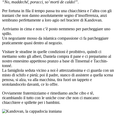
“No, maddeché, poracci, so’ morti de caldo!”
.
Per fortuna in fila il tempo passa tra una chiacchiera e l’altra con gli
iraniani che non danno assolutamente segno d’insofferenza, anzi
sembrano perfettamente a loro agio nel braciere di Kandovan.
Arriviamo in cima e non c’è posto nemmeno per parcheggiare uno
spillo.
Un negoziante mosso da islamica compassione ci fa parcheggiare
praticamente quasi dentro al negozio.
Visitare le stradine in quelle condizioni è proibitivo, quindi ci
mettiamo sotto gli alberi, Daniela compra il pane e ci prepariamo al
nostro ennesimo appetitoso pranzo a base di Tinsemal e Tacchin-
tonné.
La famigliola seduta vicino a noi è attrezzatissima e ci guarda con un
misto di schifo e pietà; poi il padre, stanco di assistere a quella scena
penosa, si alza, va alla macchina, tira fuori un tappeto e
srotolandocelo davanti, ce lo offre.
Ovviamente fraternizziamo e rimediamo anche cibo e tè,
ricambiando il tutto con le uniche cose che non ci mancano:
chiacchiere e spillette per i bambini.