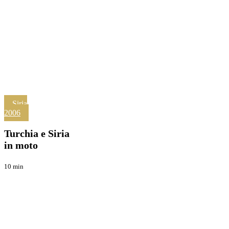
Turchia
Siria
e
2006
Viaggi
Siria
in
Turchia e Siria
moto
in moto
10 min