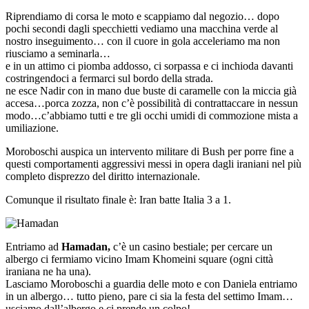
Riprendiamo di corsa le moto e scappiamo dal negozio… dopo
pochi secondi dagli specchietti vediamo una macchina verde al
nostro inseguimento… con il cuore in gola acceleriamo ma non
riusciamo a seminarla…
e in un attimo ci piomba addosso, ci sorpassa e ci inchioda davanti
costringendoci a fermarci sul bordo della strada.
ne esce Nadir con in mano due buste di caramelle con la miccia già
accesa…porca zozza, non c’è possibilità di contrattaccare in nessun
modo…c’abbiamo tutti e tre gli occhi umidi di commozione mista a
umiliazione.
Moroboschi auspica un intervento militare di Bush per porre fine a
questi comportamenti aggressivi messi in opera dagli iraniani nel più
completo disprezzo del diritto internazionale.
Comunque il risultato finale è: Iran batte Italia 3 a 1.
Entriamo ad
Hamadan,
c’è un casino bestiale; per cercare un
albergo ci fermiamo vicino Imam Khomeini square (ogni città
iraniana ne ha una).
Lasciamo Moroboschi a guardia delle moto e con Daniela entriamo
in un albergo… tutto pieno, pare ci sia la festa del settimo Imam…
usciamo dall’albergo e ci prende un colpo!