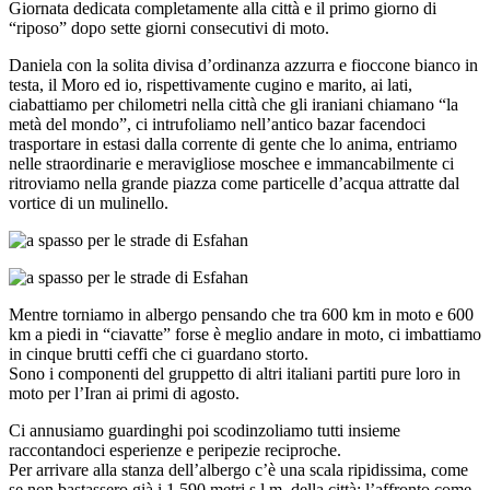
Giornata dedicata completamente alla città e il primo giorno di
“riposo” dopo sette giorni consecutivi di moto.
Daniela con la solita divisa d’ordinanza azzurra e fioccone bianco in
testa, il Moro ed io, rispettivamente cugino e marito, ai lati,
ciabattiamo per chilometri nella città che gli iraniani chiamano “la
metà del mondo”, ci intrufoliamo nell’antico bazar facendoci
trasportare in estasi dalla corrente di gente che lo anima, entriamo
nelle straordinarie e meravigliose moschee e immancabilmente ci
ritroviamo nella grande piazza come particelle d’acqua attratte dal
vortice di un mulinello.
Mentre torniamo in albergo pensando che tra 600 km in moto e 600
km a piedi in “ciavatte” forse è meglio andare in moto, ci imbattiamo
in cinque brutti ceffi che ci guardano storto.
Sono i componenti del gruppetto di altri italiani partiti pure loro in
moto per l’Iran ai primi di agosto.
Ci annusiamo guardinghi poi scodinzoliamo tutti insieme
raccontandoci esperienze e peripezie reciproche.
Per arrivare alla stanza dell’albergo c’è una scala ripidissima, come
se non bastassero già i 1.590 metri s.l.m. della città: l’affronto come