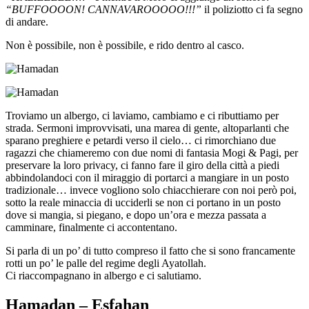
“BUFFOOOON! CANNAVAROOOOO!!!”
il poliziotto ci fa segno
di andare.
Non è possibile, non è possibile, e rido dentro al casco.
Troviamo un albergo, ci laviamo, cambiamo e ci ributtiamo per
strada. Sermoni improvvisati, una marea di gente, altoparlanti che
sparano preghiere e petardi verso il cielo… ci rimorchiano due
ragazzi che chiameremo con due nomi di fantasia Mogi & Pagi, per
preservare la loro privacy, ci fanno fare il giro della città a piedi
abbindolandoci con il miraggio di portarci a mangiare in un posto
tradizionale… invece vogliono solo chiacchierare con noi però poi,
sotto la reale minaccia di ucciderli se non ci portano in un posto
dove si mangia, si piegano, e dopo un’ora e mezza passata a
camminare, finalmente ci accontentano.
Si parla di un po’ di tutto compreso il fatto che si sono francamente
rotti un po’ le palle del regime degli Ayatollah.
Ci riaccompagnano in albergo e ci salutiamo.
Hamadan – Esfahan