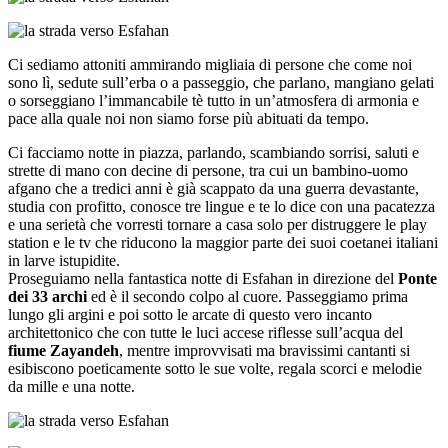
Ci sediamo attoniti ammirando migliaia di persone che come noi
sono lì, sedute sull’erba o a passeggio, che parlano, mangiano gelati
o sorseggiano l’immancabile tè tutto in un’atmosfera di armonia e
pace alla quale noi non siamo forse più abituati da tempo.
Ci facciamo notte in piazza, parlando, scambiando sorrisi, saluti e
strette di mano con decine di persone, tra cui un bambino-uomo
afgano che a tredici anni è già scappato da una guerra devastante,
studia con profitto, conosce tre lingue e te lo dice con una pacatezza
e una serietà che vorresti tornare a casa solo per distruggere le play
station e le tv che riducono la maggior parte dei suoi coetanei italiani
in larve istupidite.
Proseguiamo nella fantastica notte di Esfahan in direzione del
Ponte
dei 33 archi
ed è il secondo colpo al cuore. Passeggiamo prima
lungo gli argini e poi sotto le arcate di questo vero incanto
architettonico che con tutte le luci accese riflesse sull’acqua del
fiume Zayandeh
, mentre improvvisati ma bravissimi cantanti si
esibiscono poeticamente sotto le sue volte, regala scorci e melodie
da mille e una notte.