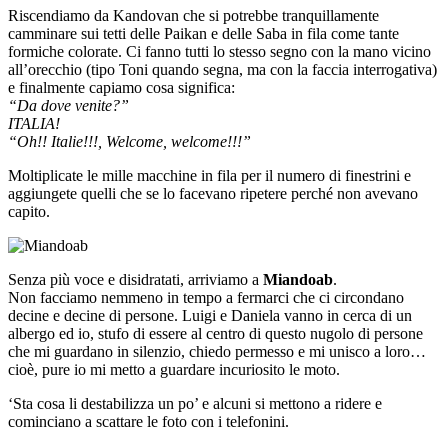
Riscendiamo da Kandovan che si potrebbe tranquillamente
camminare sui tetti delle Paikan e delle Saba in fila come tante
formiche colorate. Ci fanno tutti lo stesso segno con la mano vicino
all’orecchio (tipo Toni quando segna, ma con la faccia interrogativa)
e finalmente capiamo cosa significa:
“Da dove venite?”
ITALIA!
“Oh!! Italie!!!, Welcome, welcome!!!”
Moltiplicate le mille macchine in fila per il numero di finestrini e
aggiungete quelli che se lo facevano ripetere perché non avevano
capito.
Senza più voce e disidratati, arriviamo a
Miandoab
.
Non facciamo nemmeno in tempo a fermarci che ci circondano
decine e decine di persone. Luigi e Daniela vanno in cerca di un
albergo ed io, stufo di essere al centro di questo nugolo di persone
che mi guardano in silenzio, chiedo permesso e mi unisco a loro…
cioè, pure io mi metto a guardare incuriosito le moto.
‘Sta cosa li destabilizza un po’ e alcuni si mettono a ridere e
cominciano a scattare le foto con i telefonini.