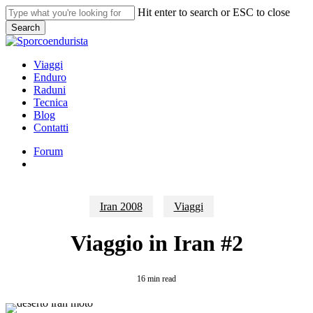
Skip
Hit enter to search or ESC to close
to
Search
main
Close
content
Search
search
Menu
Viaggi
Enduro
Raduni
Tecnica
Blog
Contatti
Forum
search
Iran 2008
Viaggi
Viaggio in Iran #2
16 min read