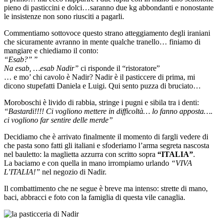
pieno di pasticcini e dolci…saranno due kg abbondanti e nonostante
le insistenze non sono riusciti a pagarli.
Commentiamo sottovoce questo strano atteggiamento degli iraniani
che sicuramente avranno in mente qualche tranello… finiamo di
mangiare e chiediamo il conto:
“Esab?”
”
Na esab, …esab Nadir”
ci risponde il “ristoratore”
… e mo’ chi cavolo è Nadir? Nadir è il pasticcere di prima, mi
dicono stupefatti Daniela e Luigi. Qui sento puzza di bruciato…
Moroboschi è livido di rabbia, stringe i pugni e sibila tra i denti:
“Bastardi!!!! Ci vogliono mettere in difficoltà… lo fanno apposta….
ci vogliono far sentire delle merde”
Decidiamo che è arrivato finalmente il momento di fargli vedere di
che pasta sono fatti gli italiani e sfoderiamo l’arma segreta nascosta
nel bauletto: la maglietta azzurra con scritto sopra
“ITALIA”
.
La baciamo e con quella in mano irrompiamo urlando
“VIVA
L’ITALIA!”
nel negozio di Nadir.
Il combattimento che ne segue è breve ma intenso: strette di mano,
baci, abbracci e foto con la famiglia di questa vile canaglia.