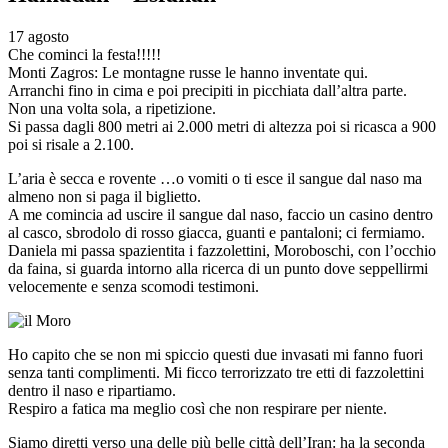
17 agosto
Che cominci la festa!!!!!
Monti Zagros: Le montagne russe le hanno inventate qui.
Arranchi fino in cima e poi precipiti in picchiata dall’altra parte.
Non una volta sola, a ripetizione.
Si passa dagli 800 metri ai 2.000 metri di altezza poi si ricasca a 900
poi si risale a 2.100.
L’aria è secca e rovente …o vomiti o ti esce il sangue dal naso ma
almeno non si paga il biglietto.
A me comincia ad uscire il sangue dal naso, faccio un casino dentro
al casco, sbrodolo di rosso giacca, guanti e pantaloni; ci fermiamo.
Daniela mi passa spazientita i fazzolettini, Moroboschi, con l’occhio
da faina, si guarda intorno alla ricerca di un punto dove seppellirmi
velocemente e senza scomodi testimoni.
Ho capito che se non mi spiccio questi due invasati mi fanno fuori
senza tanti complimenti. Mi ficco terrorizzato tre etti di fazzolettini
dentro il naso e ripartiamo.
Respiro a fatica ma meglio così che non respirare per niente.
Siamo diretti verso una delle più belle città dell’Iran: ha la seconda