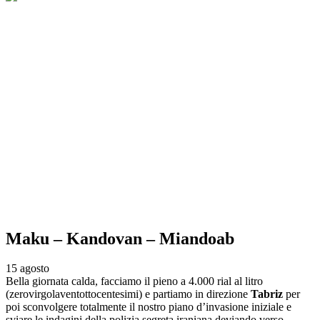
Maku – Kandovan – Miandoab
15 agosto
Bella giornata calda, facciamo il pieno a 4.000 rial al litro
(zerovirgolaventottocentesimi) e partiamo in direzione
Tabriz
per
poi sconvolgere totalmente il nostro piano d’invasione iniziale e
sviare le indagini della polizia segreta iraniana deviando verso