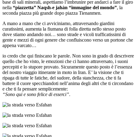
base di sali minerali, aspettiamo l’imbrunire per andarci a fare il giro
nella
“piazzetta” Naqsh-e jahàn “immagine del mondo”
, la
seconda piazza più grande dopo piazza Tienanmen.
A mano a mano che ci avviciniamo, attraversando giardini
curatissimi, aumenta la fiumana di folla diretta nello stesso posto
dove stiamo andando noi… sono strade e vicoli trafficatissimi di
gente e mezzi di ogni genere che confluiscono verso un portone che
appena varcato…
io credo che qui finiscano le parole. Non sono in grado di descrivere
quello che ho visto, le emozioni che ci hanno attraversato, i suoni
percepiti e lo stupore provato. Sicuramente questo posto è l’essenza
del nostro viaggio itinerante in moto in Iran. E’ la visione che ti
ripaga di tutte le fatiche, del sudore, della stanchezza, che ti fa
battere il cuore specchiandoti nell’anima degli altri che ti circondano
e che ti fa pensare semplicemente:
“Sono qui e sono felice di esserci”
.