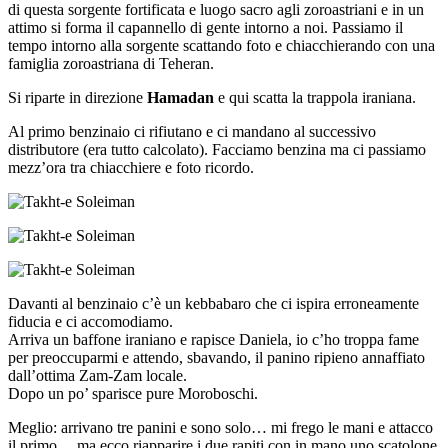
di questa sorgente fortificata e luogo sacro agli zoroastriani e in un
attimo si forma il capannello di gente intorno a noi. Passiamo il
tempo intorno alla sorgente scattando foto e chiacchierando con una
famiglia zoroastriana di Teheran.
Si riparte in direzione
Hamadan
e qui scatta la trappola iraniana.
Al primo benzinaio ci rifiutano e ci mandano al successivo
distributore (era tutto calcolato). Facciamo benzina ma ci passiamo
mezz’ora tra chiacchiere e foto ricordo.
Davanti al benzinaio c’è un kebbabaro che ci ispira erroneamente
fiducia e ci accomodiamo.
Arriva un baffone iraniano e rapisce Daniela, io c’ho troppa fame
per preoccuparmi e attendo, sbavando, il panino ripieno annaffiato
dall’ottima Zam-Zam locale.
Dopo un po’ sparisce pure Moroboschi.
Meglio: arrivano tre panini e sono solo… mi frego le mani e attacco
il primo… ma ecco riapparire i due rapiti con in mano uno scatolone