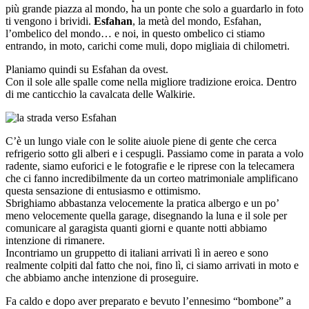
più grande piazza al mondo, ha un ponte che solo a guardarlo in foto
ti vengono i brividi.
Esfahan
, la metà del mondo, Esfahan,
l’ombelico del mondo… e noi, in questo ombelico ci stiamo
entrando, in moto, carichi come muli, dopo migliaia di chilometri.
Planiamo quindi su Esfahan da ovest.
Con il sole alle spalle come nella migliore tradizione eroica. Dentro
di me canticchio la cavalcata delle Walkirie.
C’è un lungo viale con le solite aiuole piene di gente che cerca
refrigerio sotto gli alberi e i cespugli. Passiamo come in parata a volo
radente, siamo euforici e le fotografie e le riprese con la telecamera
che ci fanno incredibilmente da un corteo matrimoniale amplificano
questa sensazione di entusiasmo e ottimismo.
Sbrighiamo abbastanza velocemente la pratica albergo e un po’
meno velocemente quella garage, disegnando la luna e il sole per
comunicare al garagista quanti giorni e quante notti abbiamo
intenzione di rimanere.
Incontriamo un gruppetto di italiani arrivati lì in aereo e sono
realmente colpiti dal fatto che noi, fino lì, ci siamo arrivati in moto e
che abbiamo anche intenzione di proseguire.
Fa caldo e dopo aver preparato e bevuto l’ennesimo “bombone” a