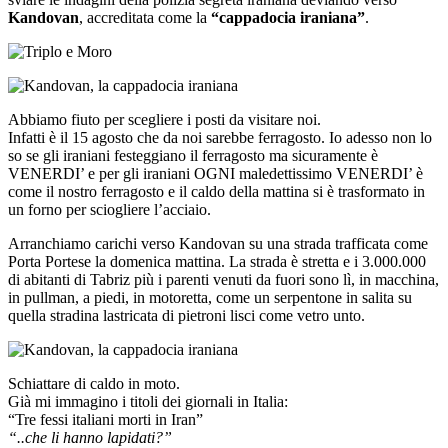
Kandovan
, accreditata come la
“cappadocia iraniana”
.
Abbiamo fiuto per scegliere i posti da visitare noi.
Infatti è il 15 agosto che da noi sarebbe ferragosto. Io adesso non lo
so se gli iraniani festeggiano il ferragosto ma sicuramente è
VENERDI’ e per gli iraniani OGNI maledettissimo VENERDI’ è
come il nostro ferragosto e il caldo della mattina si è trasformato in
un forno per sciogliere l’acciaio.
Arranchiamo carichi verso Kandovan su una strada trafficata come
Porta Portese la domenica mattina. La strada è stretta e i 3.000.000
di abitanti di Tabriz più i parenti venuti da fuori sono lì, in macchina,
in pullman, a piedi, in motoretta, come un serpentone in salita su
quella stradina lastricata di pietroni lisci come vetro unto.
Schiattare di caldo in moto.
Già mi immagino i titoli dei giornali in Italia:
“Tre fessi italiani morti in Iran”
“..che li hanno lapidati?”