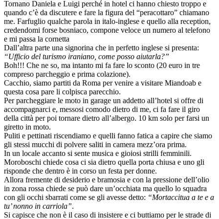
Tornano Daniela e Luigi perché in hotel ci hanno chiesto troppo e
quando c’è da discutere e fare la figura del “peracottaro” chiamano
me. Farfuglio qualche parola in italo-inglese e quello alla reception,
credendomi forse bosniaco, compone veloce un numero al telefono
e mi passa la cornetta
Dall’altra parte una signorina che in perfetto inglese si presenta:
“Ufficio del turismo iraniano, come posso aiutarla?”
Boh!!! Che ne so, ma intanto mi fa fare lo sconto (20 euro in tre
compreso parcheggio e prima colazione).
Cacchio, siamo partiti da Roma per venire a visitare Miandoab e
questa cosa pare li colpisca parecchio.
Per parcheggiare le moto in garage un addetto all’hotel si offre di
accompagnarci e, messosi comodo dietro di me, ci fa fare il giro
della città per poi tornare dietro all’albergo. 10 km solo per farsi un
giretto in moto.
Puliti e pettinati riscendiamo e quelli fanno fatica a capire che siamo
gli stessi mucchi di polvere saliti in camera mezz’ora prima.
In un locale accanto si sente musica e gioiosi strilli femminili.
Moroboschi chiede cosa ci sia dietro quella porta chiusa e uno gli
risponde che dentro è in corso un festa per donne.
Allora fremente di desiderio e bramosia e con la pressione dell’olio
in zona rossa chiede se può dare un’occhiata ma quello lo squadra
con gli occhi sbarrati come se gli avesse detto:
“Mortaccitua a te e a
tu’ nonno in carriola”
.
Si capisce che non è il caso di insistere e ci buttiamo per le strade di