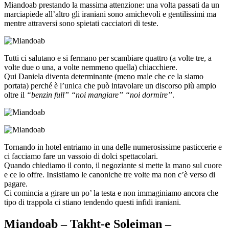
Miandoab prestando la massima attenzione: una volta passati da un
marciapiede all’altro gli iraniani sono amichevoli e gentilissimi ma
mentre attraversi sono spietati cacciatori di teste.
Tutti ci salutano e si fermano per scambiare quattro (a volte tre, a
volte due o una, a volte nemmeno quella) chiacchiere.
Qui Daniela diventa determinante (meno male che ce la siamo
portata) perché è l’unica che può intavolare un discorso più ampio
oltre il
“benzin full” “noi mangiare” “noi dormire”
.
Tornando in hotel entriamo in una delle numerosissime pasticcerie e
ci facciamo fare un vassoio di dolci spettacolari.
Quando chiediamo il conto, il negoziante si mette la mano sul cuore
e ce lo offre. Insistiamo le canoniche tre volte ma non c’è verso di
pagare.
Ci comincia a girare un po’ la testa e non immaginiamo ancora che
tipo di trappola ci stiano tendendo questi infidi iraniani.
Miandoab – Takht-e Soleiman –