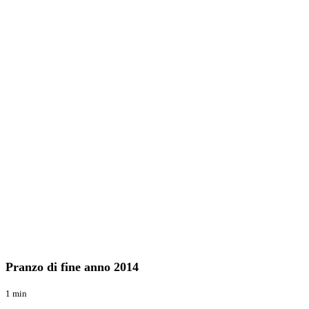
Pranzo
Blog
di
fine
Pranzo di fine anno 2014
anno
2014
1 min