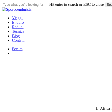
Skip
Hit enter to search or ESC to close
Sea
to
Close
main
Search
content
search
Menu
Viaggi
Enduro
Raduni
Tecnica
Blog
Contatti
Forum
search
L' Africa 