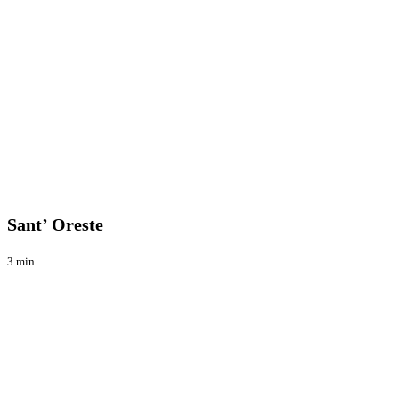
Sant’
Enduro
Oreste
Sant’ Oreste
3 min