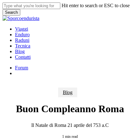
Skip
Hit enter to search or ESC to close
to
Search
main
Close
content
Search
search
Menu
Viaggi
Enduro
Raduni
Tecnica
Blog
Contatti
Forum
search
Blog
Buon Compleanno Roma
Il Natale di Roma 21 aprile del 753 a.C
1 min read