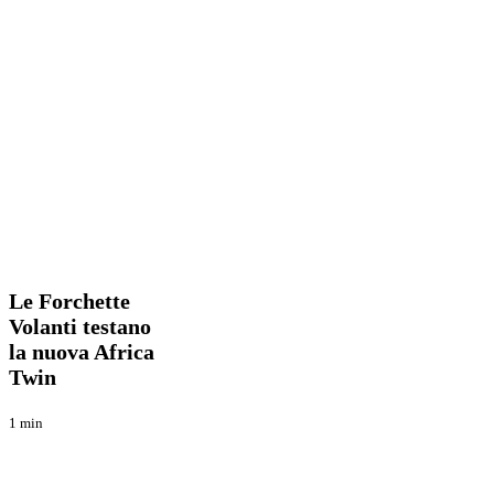
Le
Blog
Forchette
Volanti
Le Forchette
testano
Volanti testano
la
la nuova Africa
nuova
Africa
Twin
Twin
1 min