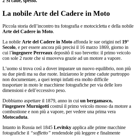
2 Si cade, spesso.
La nobile Arte del Cadere in Moto
Piccola storia dell’incontro tra fotografia e motocicletta e della nobile
Arte del Cadere in Moto
.
La nobile
Arte del Cadere in Moto
affonda le sue origini nel
19°
Secolo
, e per essere ancora più precisi il 16 marzo 1869, giorno in
cui l’
ingegnere Perreaux
depositò il suo brevetto: il primo veicolo
con sole 2 ruote che si muoveva grazie ad un motore a vapore.
L’uomo si trova così a dover imparare un nuovo equilibrio, non più
su due piedi ma su due ruote. Iniziarono le prime cadute purtroppo
non documentare, a quei tempi infatti era molto difficile
trasportare in moto le macchiene fotografiche per via delle loro
dimensioni e dell’eccessivo peso.
Dobbiamo aspettare il 1879, anno in cui
un bergamasco,
l’ingegnere Murnigotti
costruì il primo veicolo mosso da motore a
combustione e non più a vapore, per vedere una prima vera
Motocaduta
.
Intanto in Russia nel 1845
Levitsky
applica alle prime macchine
fotografiche il
“soffietto”
rendendole più leggere e finalmente