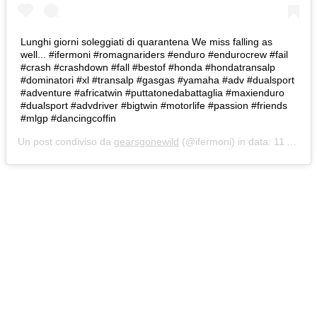
Lunghi giorni soleggiati di quarantena We miss falling as
well... #ifermoni #romagnariders #enduro #endurocrew #fail
#crash #crashdown #fall #bestof #honda #hondatransalp
#dominatori #xl #transalp #gasgas #yamaha #adv #dualsport
#adventure #africatwin #puttatonedabattaglia #maxienduro
#dualsport #advdriver #bigtwin #motorlife #passion #friends
#mlgp #dancingcoffin
Un post condiviso da
gearsgonewild
(@ifermoni) in data:
11 Apr 2020 alle ore 5:00 PDT