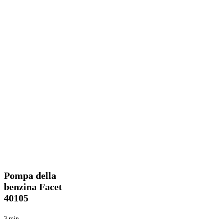
Pompa
Tecnica
della
benzina
Pompa della
Facet
benzina Facet
40105
40105
3 min