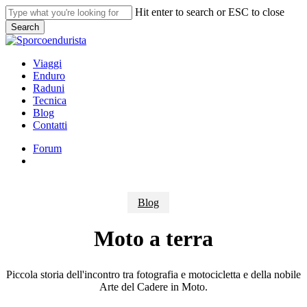
Skip
Hit enter to search or ESC to close
to
Search
main
Close
content
Search
search
Menu
Viaggi
Enduro
Raduni
Tecnica
Blog
Contatti
Forum
search
Blog
Moto a terra
Piccola storia dell'incontro tra fotografia e motocicletta e della nobile
Arte del Cadere in Moto.