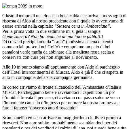
Giusto il tempo di una doccetta bella calda che arriva il messaggio di
risposta di Aldo al nostro precedente con il quale lo avvertivamo di
essere arrivati nella capitale:
“Stasera cena in Ambasciata”
.
Per la prima volta in due settimane mi si gela il sangue.
Come stasera? Non ho neanche un pantalone pulito!!!!
Di corsa ci precipitiamo da “Lulù” (notissima catena di centri
commerciali presenti nel Golfo) e compriamo un paio di bei
pantaloni verde muffa da abbinare alla maglietta rossa scelta e
conservata con cura per non sfigurare al ricevimento.
Alle 19 in punto siamo all’appuntamento con Aldo al parcheggio
dell’Hotel Intercontinental di Muscat. Aldo è già lì che ci aspetta in
auto in compagnia della sua compagna germanica.
In corteo arriviamo di fronte al cancello dell’Ambasciata d’Italia a
Muscat. Parcheggiamo bene e ravviandoci i capelli con un po’
d’umidità trovata lì per caso, ci avviamo con passo solenne verso
l’imponente cancello d’ingresso per onorare la nostra promessa e
fare il famoso “doveroso atto d’ossequio”.
Scampanellio ed ecco arrivare un maggiordomo in livrea pronto a
riceverci. Non apre subito, probabilmente scambiandoci per dei
postulanti o per dei venditori di calzini di lana, poi guarda bene e tira