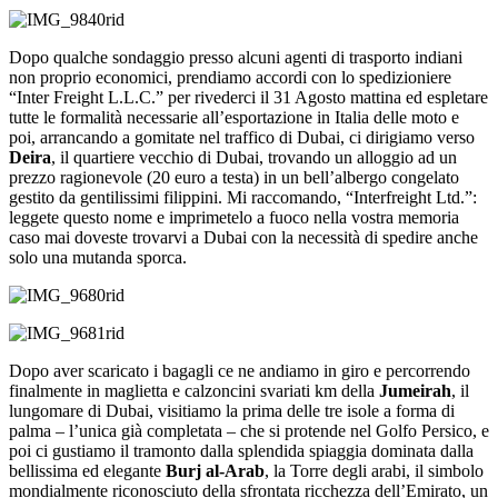
Dopo qualche sondaggio presso alcuni agenti di trasporto indiani
non proprio economici, prendiamo accordi con lo spedizioniere
“Inter Freight L.L.C.” per rivederci il 31 Agosto mattina ed espletare
tutte le formalità necessarie all’esportazione in Italia delle moto e
poi, arrancando a gomitate nel traffico di Dubai, ci dirigiamo verso
Deira
, il quartiere vecchio di Dubai, trovando un alloggio ad un
prezzo ragionevole (20 euro a testa) in un bell’albergo congelato
gestito da gentilissimi filippini. Mi raccomando, “Interfreight Ltd.”:
leggete questo nome e imprimetelo a fuoco nella vostra memoria
caso mai doveste trovarvi a Dubai con la necessità di spedire anche
solo una mutanda sporca.
Dopo aver scaricato i bagagli ce ne andiamo in giro e percorrendo
finalmente in maglietta e calzoncini svariati km della
Jumeirah
, il
lungomare di Dubai, visitiamo la prima delle tre isole a forma di
palma – l’unica già completata – che si protende nel Golfo Persico, e
poi ci gustiamo il tramonto dalla splendida spiaggia dominata dalla
bellissima ed elegante
Burj al-Arab
, la Torre degli arabi, il simbolo
mondialmente riconosciuto della sfrontata ricchezza dell’Emirato, un