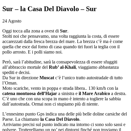
Sur – la Casa Del Diavolo – Sur
24 Agosto
Oggi tocca alla zona a ovest di
Sur
.
Stolti noi che pensavamo, una volta raggiunta la costa, di essere
accarezzati dalla fresca brezza del mare. La brezza c’è ma è come
quella che esce dal forno di casa quando tiri fuori la teglia con il
pollo arrosto. E i polli siamo noi.
Però, sarà l’abitudine, sarà la consapevolezza di essere sfuggiti
all’abbraccio mortale del
Rub’ al-Khali
, viaggiamo abbastanza
spediti e decisi.
Da Sur in direzione
Muscat
c’è l’unico tratto autostradale di tutto
l’Oman.
Moto scariche, vento in poppa e strada libera.. 130 km/h con la
catena montuosa dell’Hajar
a sinistra e
il Mare Arabico
a destra.
C’è uno che con una scopa in mano è intento a togliere la sabbia
dall’autostrada. Ormai non ci stupiamo più di niente.
L’ennesimo punto Gps indica una delle più belle doline carsiche del
Paese. La chiamano
la Casa Del Diavolo
.
Arriviamo precisi sul punto indicato ma intorno ci sono solo sassi e
polvere. Trotterelliamo un po’ nei dintorni finché non troviamo il