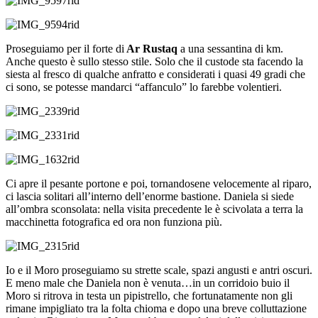
Proseguiamo per il forte di
Ar Rustaq
a una sessantina di km.
Anche questo è sullo stesso stile. Solo che il custode sta facendo la
siesta al fresco di qualche anfratto e considerati i quasi 49 gradi che
ci sono, se potesse mandarci “affanculo” lo farebbe volentieri.
Ci apre il pesante portone e poi, tornandosene velocemente al riparo,
ci lascia solitari all’interno dell’enorme bastione. Daniela si siede
all’ombra sconsolata: nella visita precedente le è scivolata a terra la
macchinetta fotografica ed ora non funziona più.
Io e il Moro proseguiamo su strette scale, spazi angusti e antri oscuri.
E meno male che Daniela non è venuta…in un corridoio buio il
Moro si ritrova in testa un pipistrello, che fortunatamente non gli
rimane impigliato tra la folta chioma e dopo una breve colluttazione