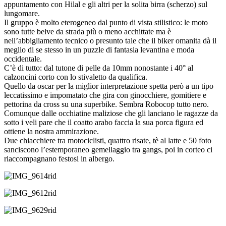
appuntamento con Hilal e gli altri per la solita birra (scherzo) sul
lungomare.
Il gruppo è molto eterogeneo dal punto di vista stilistico: le moto
sono tutte belve da strada più o meno acchittate ma è
nell’abbigliamento tecnico o presunto tale che il biker omanita dà il
meglio di se stesso in un puzzle di fantasia levantina e moda
occidentale.
C’è di tutto: dal tutone di pelle da 10mm nonostante i 40° al
calzoncini corto con lo stivaletto da qualifica.
Quello da oscar per la miglior interpretazione spetta però a un tipo
leccatissimo e impomatato che gira con ginocchiere, gomitiere e
pettorina da cross su una superbike. Sembra Robocop tutto nero.
Comunque dalle occhiatine maliziose che gli lanciano le ragazze da
sotto i veli pare che il coatto arabo faccia la sua porca figura ed
ottiene la nostra ammirazione.
Due chiacchiere tra motociclisti, quattro risate, tè al latte e 50 foto
sanciscono l’estemporaneo gemellaggio tra gangs, poi in corteo ci
riaccompagnano festosi in albergo.