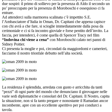
due sospiri: il primo di sollievo per la presenza di Aldo il secondo un
po’ preoccupato per la presenza di Moroboschi e ossequioso ci fa
entrare.
Ad attenderci sulla marmorea scalinata c’è impettito S.E.
l’Ambasciatore d’Italia in Oman, Dr. Capitani che appena capisce
con chi avrà a che fare, si scioglie immediatamente dalla posa da
cerimoniale e ci si fa incontro gioviale e forse pentito dell’invito. La
faccia, per intenderci, è come quella di Spencer Tracy nel film
“Indovina chi viene a cena”
con Moroboschi calato nei panni di
Sidney Poitier.
Ci presenta la moglie e poi, circondati da maggiordomi e camerieri,
facciamo il nostro trionfale debutto nell’alta società.
La residenza è splendida, arredata con gusto e arricchita da tanti
“pezzi” di ogni parte del mondo che denunciano il girovagare nelle
varie sedi diplomatiche e consolari del Dr. Capitani. Il Nostro, capita
la situazione, non si fa tanto pregare e nonostante il Ramadan ancor
incombente, apre con un eccellente aperitivo per poi condurci a
tavola.