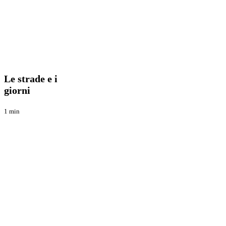
Le
Blog
strade
e
Le strade e i
i
giorni
giorni
1 min