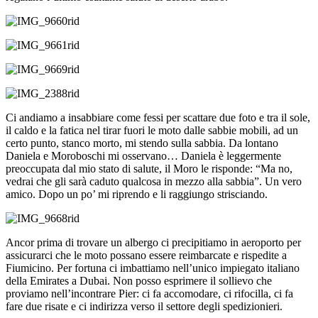
Ci andiamo a insabbiare come fessi per scattare due foto e tra il sole,
il caldo e la fatica nel tirar fuori le moto dalle sabbie mobili, ad un
certo punto, stanco morto, mi stendo sulla sabbia. Da lontano
Daniela e Moroboschi mi osservano… Daniela è leggermente
preoccupata dal mio stato di salute, il Moro le risponde: “Ma no,
vedrai che gli sarà caduto qualcosa in mezzo alla sabbia”. Un vero
amico. Dopo un po’ mi riprendo e li raggiungo strisciando.
Ancor prima di trovare un albergo ci precipitiamo in aeroporto per
assicurarci che le moto possano essere reimbarcate e rispedite a
Fiumicino. Per fortuna ci imbattiamo nell’unico impiegato italiano
della Emirates a Dubai. Non posso esprimere il sollievo che
proviamo nell’incontrare Pier: ci fa accomodare, ci rifocilla, ci fa
fare due risate e ci indirizza verso il settore degli spedizionieri.