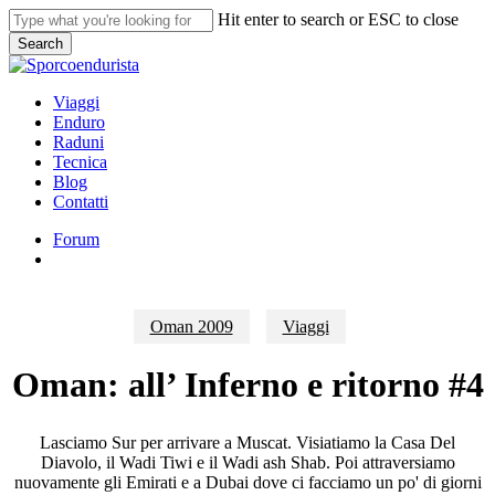
Skip
Hit enter to search or ESC to close
to
Search
main
Close
content
Search
search
Menu
Viaggi
Enduro
Raduni
Tecnica
Blog
Contatti
Forum
search
Oman 2009
Viaggi
Oman: all’ Inferno e ritorno #4
Lasciamo Sur per arrivare a Muscat. Visiatiamo la Casa Del
Diavolo, il Wadi Tiwi e il Wadi ash Shab. Poi attraversiamo
nuovamente gli Emirati e a Dubai dove ci facciamo un po' di giorni