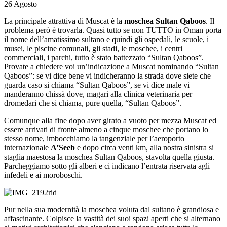
26 Agosto
La principale attrattiva di Muscat è la
moschea Sultan Qaboos
. Il
problema però è trovarla. Quasi tutto se non TUTTO in Oman porta
il nome dell’amatissimo sultano e quindi gli ospedali, le scuole, i
musei, le piscine comunali, gli stadi, le moschee, i centri
commerciali, i parchi, tutto è stato battezzato “Sultan Qaboos”.
Provate a chiedere voi un’indicazione a Muscat nominando “Sultan
Qaboos”: se vi dice bene vi indicheranno la strada dove siete che
guarda caso si chiama “Sultan Qaboos”, se vi dice male vi
manderanno chissà dove, magari alla clinica veterinaria per
dromedari che si chiama, pure quella, “Sultan Qaboos”.
Comunque alla fine dopo aver girato a vuoto per mezza Muscat ed
essere arrivati di fronte almeno a cinque moschee che portano lo
stesso nome, imbocchiamo la tangenziale per l’aeroporto
internazionale
A’Seeb
e dopo circa venti km, alla nostra sinistra si
staglia maestosa la moschea Sultan Qaboos, stavolta quella giusta.
Parcheggiamo sotto gli alberi e ci indicano l’entrata riservata agli
infedeli e ai moroboschi.
Pur nella sua modernità la moschea voluta dal sultano è grandiosa e
affascinante. Colpisce la vastità dei suoi spazi aperti che si alternano