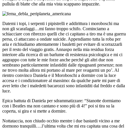
pullula di blatte che alla mia vista scappano impazzite.
Datemi i topi, i serpenti i pipistrelli e addirittura i moroboschi ma
non gli scarafaggi…mi fanno troppo schifo. Cominciamo a
schiacciare con ribrezzo quelli che ci capitano a tiro ma è una guerra
persa, ci attaccano a ondate suicide. Appendiamo tutta la roba per
aria e richiudiamo attentamente i bauletti per evitare di scorrazzarli
per il resto del viaggio gratis. Annaspo nella mia residua forza
interiore alla ricerca di un barlume di resistenza psicologica e mi ci
aggrappo con tutte le mie forze anche perché gli altri due non
sembrano particolarmente infastiditi dalle ripugnanti presenze; non
ne trovo molta allora mi portano al mare per svagarmi un po’. Al
rientro convinco Daniela e il Moroboschi a dormire con la luce
accesa e i condizionatore al massimo: da qualche parte mi pare di
aver letto che i maledetti bacarozzi sono infastiditi dal freddo e dalla
luce.
Epica battuta di Daniela per sdrammatizzare: “Stanotte dormiamo
con i Beatles ma non cantano e sono più di 4!” poi si tira su la
coperta, si gira e si mette a dormire.
Nottataccia, non chiudo occhio mentre i due bastardi vicino a me
dormono tranquilli….l’ultima volta che mi era capitata una cosa del