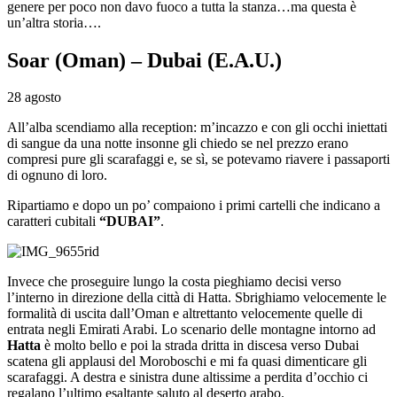
genere per poco non davo fuoco a tutta la stanza…ma questa è
un’altra storia….
Soar (Oman) – Dubai (E.A.U.)
28 agosto
All’alba scendiamo alla reception: m’incazzo e con gli occhi iniettati
di sangue da una notte insonne gli chiedo se nel prezzo erano
compresi pure gli scarafaggi e, se sì, se potevamo riavere i passaporti
di ognuno di loro.
Ripartiamo e dopo un po’ compaiono i primi cartelli che indicano a
caratteri cubitali
“DUBAI”
.
Invece che proseguire lungo la costa pieghiamo decisi verso
l’interno in direzione della città di Hatta. Sbrighiamo velocemente le
formalità di uscita dall’Oman e altrettanto velocemente quelle di
entrata negli Emirati Arabi. Lo scenario delle montagne intorno ad
Hatta
è molto bello e poi la strada dritta in discesa verso Dubai
scatena gli applausi del Moroboschi e mi fa quasi dimenticare gli
scarafaggi. A destra e sinistra dune altissime a perdita d’occhio ci
regalano l’ultimo esaltante saluto al deserto arabo.