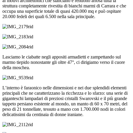
ai motivi architettonici che slanciano e rendono ariosa tutta la
struttura completamente rivestita di bianchi marmi di Carrara e che
occupa una superficie totale di quasi 420.000 mq e può ospitare
20.000 fedeli dei quali 6.500 nella sala principale.
Lasciamo le ciabatte negli appositi armadietti e zampettando sul
marmo tiepido nonostante gli oltre 47°, ci dirigiamo verso il cuore
della moschea.
L’interno è faraonico nelle dimensioni e nei due splendidi elementi
principali che ne caratterizzano la ricchezza e lo sfarzo: una serie di
giganteschi lampadari di preziosi cristalli Swarovski e il più grande
tappeto persiano esistente al mondo, un manto di 60 x 70 metri, del
peso di 21 tonnellate, tessuto a mano con 1.700.000 nodi in colori
delicatissimi da centinaia di donne iraniane.