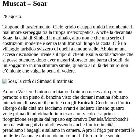
Muscat – Soar
28 agosto
Tappone di trasferimento. Cielo grigio e cappa umida incombente. Il
malumore serpeggia tra la truppa meteoropatica. Anche la decantata
Soar
, la città di Simbad il marinaio, altro non è che una serie di
costruzioni moderne e senza tanti fronzoli lungo la costa. C’è un
villaggio turistico svizzero di quelli a cinque stelle. Abbiamo una
accesa discussione irreale sul tipo di clienti e sulla soddisfazione che
si possa ottenere, dopo aver magari sborsato una barca di soldi, da
un soggiorno in una struttura simile, quando al di là del muro non
c’è niente che valga la pena di vedere.
Ad una Western Union cambiamo il minimo necessario per un
pernotto e un pieno di benzina visto che domani mattina abbiamo
intenzione di passare il confine con gli
Emirati
. Cerchiamo l’unico
albergo della città ma facciamo avanti e indietro almeno quattro
volte prima di individuarlo in mezzo a un vicolo. La prima
ricognizione eseguita dal reparto esplorativo Daniela/Moroboschi
non dà esiti negativi quindi, essendo anche l’unico in città,
prendiamo i bagagli e saliamo in camera. Apro il frigo per metterci le
bottiglie d’acqua e mi prende un colpo. Il frigo, rotto e spento,