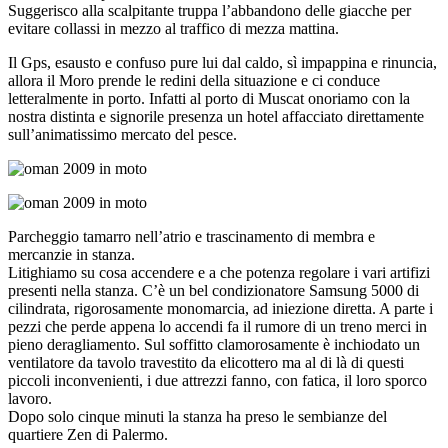
Suggerisco alla scalpitante truppa l’abbandono delle giacche per
evitare collassi in mezzo al traffico di mezza mattina.
Il Gps, esausto e confuso pure lui dal caldo, sì impappina e rinuncia,
allora il Moro prende le redini della situazione e ci conduce
letteralmente in porto. Infatti al porto di Muscat onoriamo con la
nostra distinta e signorile presenza un hotel affacciato direttamente
sull’animatissimo mercato del pesce.
Parcheggio tamarro nell’atrio e trascinamento di membra e
mercanzie in stanza.
Litighiamo su cosa accendere e a che potenza regolare i vari artifizi
presenti nella stanza. C’è un bel condizionatore Samsung 5000 di
cilindrata, rigorosamente monomarcia, ad iniezione diretta. A parte i
pezzi che perde appena lo accendi fa il rumore di un treno merci in
pieno deragliamento. Sul soffitto clamorosamente è inchiodato un
ventilatore da tavolo travestito da elicottero ma al di là di questi
piccoli inconvenienti, i due attrezzi fanno, con fatica, il loro sporco
lavoro.
Dopo solo cinque minuti la stanza ha preso le sembianze del
quartiere Zen di Palermo.