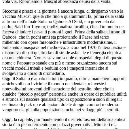
vola via. Ritorniamo a Muscat abbastanza delusi dalla visita.
Siccome è presto e la giornata è ancora lunga, ci dirigiamo verso la
vecchia Muscat, quella che fino a quarant’anni fa, prima della salita
al trono dell’attuale Sultano Qaboos Al Said, era governata dal
padre, Said Ibn Taymur, tradizionalista incallito, che al tramonto ne
faceva chiudere i pesanti portoni lignei. Prima della salita al trono di
Qaboos, che in pochi anni sta proiettando il Paese nel terzo
millennio con opere faraoniche e infrastrutture modernissime, il
Sultanato annaspava nel medioevo: ancora nel 1970 l’intera nazione
disponeva di soli quattro km di strade asfaltate e l’energia elettrica
era una chimera. Non esistevano scuole o ospedali degni di questo
nome e l’apparato statale era più o meno organizzato ancora sui
vecchi modelli tribali e beduini con i trasporti interni che si
svolgevano a dorso di dromedario.
Oggi il Sultano è amato da tutti in quanto, oltre a mantenere rapporti
amichevoli con i vicini e il mondo occidentale, reinveste i
notevolissimi proventi dell’estrazione del petrolio, oltre che in
qualche “piccolo gadget” personale anche in opere di pubblica utilità
e stronca sul nascere qualsiasi tipo di opposizione a suon di regali:
centinaia di pick up e abitazioni dotate di ogni comfort moderno
vengono elargiti alla popolazione anche nei villaggi più sperduti.
Oggi, la capitale, pur mantenendo il discreto fascino della sua antica
storia è in pieno fermento con palazzi governativi, Ministeri e la