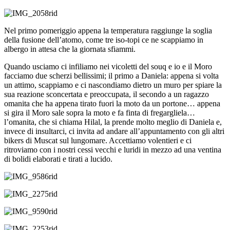
Nel primo pomeriggio appena la temperatura raggiunge la soglia
della fusione dell’atomo, come tre iso-topi ce ne scappiamo in
albergo in attesa che la giornata sfiammi.
Quando usciamo ci infiliamo nei vicoletti del souq e io e il Moro
facciamo due scherzi bellissimi; il primo a Daniela: appena si volta
un attimo, scappiamo e ci nascondiamo dietro un muro per spiare la
sua reazione sconcertata e preoccupata, il secondo a un ragazzo
omanita che ha appena tirato fuori la moto da un portone… appena
si gira il Moro sale sopra la moto e fa finta di fregargliela…
l’omanita, che si chiama Hilal, la prende molto meglio di Daniela e,
invece di insultarci, ci invita ad andare all’appuntamento con gli altri
bikers di Muscat sul lungomare. Accettiamo volentieri e ci
ritroviamo con i nostri cessi vecchi e luridi in mezzo ad una ventina
di bolidi elaborati e tirati a lucido.