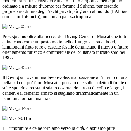
modernissima residenza del Sultano. Tutto è rigorosamente pulito,
ordinato e a misura d’uomo: per fortuna il Sultano, pur essendo
proprietario di uno degli Yacht privati più grandi al mondo (l’Al Said
con i suoi 156 metri), non ama i palazzi troppo alti.
Proseguiamo oltre alla ricerca del Diving Center di Muscat che tutti
ci indicano come un posto molto bello. Lungo la strada, hotel,
lampioncini finto retrò e cascate fasulle denunciano il nuovo e futuro
orientamento turistico e commerciale del Sultanato iniziato solo nel
1987.
Il Diving si trova in una favorevolissima posizione all’interno di una
bella baia un po’ fuori Muscat…peccato che sulle isolette di fronte e
sulle sponde circostanti stiano costruendo a rotta di collo e le gru, i
cantieri e il cemento armato si stagliano drammaticamente in un
panorama ormai innaturale.
E’ l’imbrunire e ce ne torniamo verso la città, c’abbiamo pure