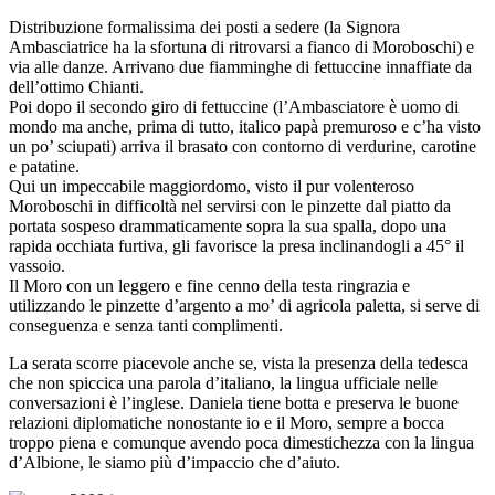
Distribuzione formalissima dei posti a sedere (la Signora
Ambasciatrice ha la sfortuna di ritrovarsi a fianco di Moroboschi) e
via alle danze. Arrivano due fiamminghe di fettuccine innaffiate da
dell’ottimo Chianti.
Poi dopo il secondo giro di fettuccine (l’Ambasciatore è uomo di
mondo ma anche, prima di tutto, italico papà premuroso e c’ha visto
un po’ sciupati) arriva il brasato con contorno di verdurine, carotine
e patatine.
Qui un impeccabile maggiordomo, visto il pur volenteroso
Moroboschi in difficoltà nel servirsi con le pinzette dal piatto da
portata sospeso drammaticamente sopra la sua spalla, dopo una
rapida occhiata furtiva, gli favorisce la presa inclinandogli a 45° il
vassoio.
Il Moro con un leggero e fine cenno della testa ringrazia e
utilizzando le pinzette d’argento a mo’ di agricola paletta, si serve di
conseguenza e senza tanti complimenti.
La serata scorre piacevole anche se, vista la presenza della tedesca
che non spiccica una parola d’italiano, la lingua ufficiale nelle
conversazioni è l’inglese. Daniela tiene botta e preserva le buone
relazioni diplomatiche nonostante io e il Moro, sempre a bocca
troppo piena e comunque avendo poca dimestichezza con la lingua
d’Albione, le siamo più d’impaccio che d’aiuto.