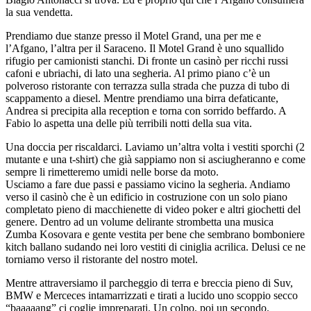
la sua vendetta.
Prendiamo due stanze presso il Motel Grand, una per me e
l’Afgano, l’altra per il Saraceno. Il Motel Grand è uno squallido
rifugio per camionisti stanchi. Di fronte un casinò per ricchi russi
cafoni e ubriachi, di lato una segheria. Al primo piano c’è un
polveroso ristorante con terrazza sulla strada che puzza di tubo di
scappamento a diesel. Mentre prendiamo una birra defaticante,
Andrea si precipita alla reception e torna con sorrido beffardo. A
Fabio lo aspetta una delle più terribili notti della sua vita.
Una doccia per riscaldarci. Laviamo un’altra volta i vestiti sporchi (2
mutante e una t-shirt) che già sappiamo non si asciugheranno e come
sempre li rimetteremo umidi nelle borse da moto.
Usciamo a fare due passi e passiamo vicino la segheria. Andiamo
verso il casinò che è un edificio in costruzione con un solo piano
completato pieno di macchienette di video poker e altri giochetti del
genere. Dentro ad un volume delirante strombetta una musica
Zumba Kosovara e gente vestita per bene che sembrano bomboniere
kitch ballano sudando nei loro vestiti di ciniglia acrilica. Delusi ce ne
torniamo verso il ristorante del nostro motel.
Mentre attraversiamo il parcheggio di terra e breccia pieno di Suv,
BMW e Merceces intamarrizzati e tirati a lucido uno scoppio secco
“baaaaang” ci coglie impreparati. Un colpo, poi un secondo.