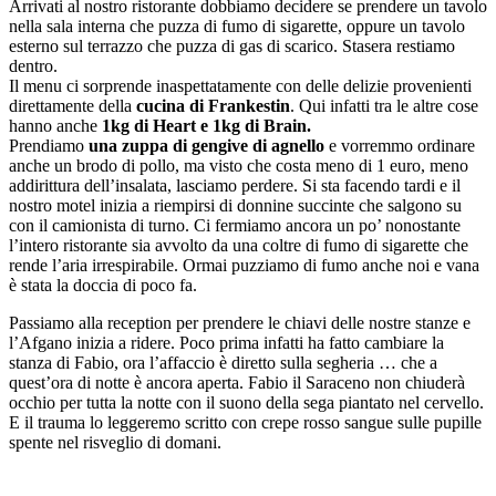
Arrivati al nostro ristorante dobbiamo decidere se prendere un tavolo
nella sala interna che puzza di fumo di sigarette, oppure un tavolo
esterno sul terrazzo che puzza di gas di scarico. Stasera restiamo
dentro.
Il menu ci sorprende inaspettatamente con delle delizie provenienti
direttamente della
cucina di Frankestin
. Qui infatti tra le altre cose
hanno anche
1kg di Heart e 1kg di Brain.
Prendiamo
una zuppa di gengive di agnello
e vorremmo ordinare
anche un brodo di pollo, ma visto che costa meno di 1 euro, meno
addirittura dell’insalata, lasciamo perdere. Si sta facendo tardi e il
nostro motel inizia a riempirsi di donnine succinte che salgono su
con il camionista di turno. Ci fermiamo ancora un po’ nonostante
l’intero ristorante sia avvolto da una coltre di fumo di sigarette che
rende l’aria irrespirabile. Ormai puzziamo di fumo anche noi e vana
è stata la doccia di poco fa.
Passiamo alla reception per prendere le chiavi delle nostre stanze e
l’Afgano inizia a ridere. Poco prima infatti ha fatto cambiare la
stanza di Fabio, ora l’affaccio è diretto sulla segheria … che a
quest’ora di notte è ancora aperta. Fabio il Saraceno non chiuderà
occhio per tutta la notte con il suono della sega piantato nel cervello.
E il trauma lo leggeremo scritto con crepe rosso sangue sulle pupille
spente nel risveglio di domani.