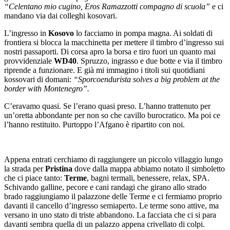
“Celentano mio cugino, Eros Ramazzotti compagno di scuola”
e ci
mandano via dai colleghi kosovari.
L’ingresso in
Kosovo
lo facciamo in pompa magna. Ai soldati di
frontiera si blocca la macchinetta per mettere il timbro d’ingresso sui
nostri passaporti. Di corsa apro la borsa e tiro fuori un quanto mai
provvidenziale
WD40
. Spruzzo, ingrasso e due botte e via il timbro
riprende a funzionare. E già mi immagino i titoli sui quotidiani
kossovari di domani:
“Sporcoendurista solves a big problem at the
border with Montenegro”.
C’eravamo quasi. Se l’erano quasi preso. L’hanno trattenuto per
un’oretta abbondante per non so che cavillo burocratico. Ma poi ce
l’hanno restituito. Purtoppo l’Afgano è ripartito con noi.
Appena entrati cerchiamo di raggiungere un piccolo villaggio lungo
la strada per
Pristina
dove dalla mappa abbiamo notato il simboletto
che ci piace tanto:
Terme
, bagni termali, benessere, relax, SPA.
Schivando galline, pecore e cani randagi che girano allo strado
brado raggiungiamo il palazzone delle Terme e ci fermiamo proprio
davanti il cancello d’ingresso semiaperto. Le terme sono attive, ma
versano in uno stato di triste abbandono. La facciata che ci si para
davanti sembra quella di un palazzo appena crivellato di colpi.