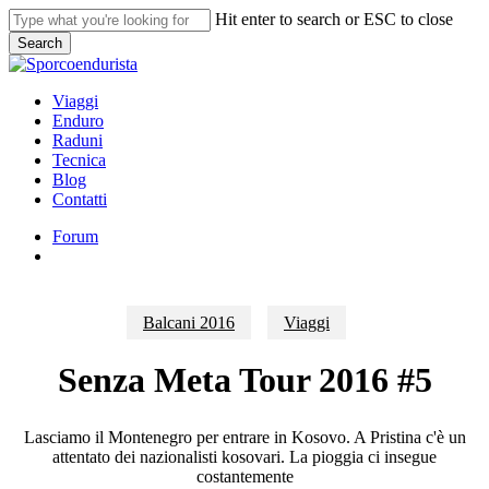
Skip
Hit enter to search or ESC to close
to
Search
main
Close
content
Search
search
Menu
Viaggi
Enduro
Raduni
Tecnica
Blog
Contatti
Forum
search
Balcani 2016
Viaggi
Senza Meta Tour 2016 #5
Lasciamo il Montenegro per entrare in Kosovo. A Pristina c'è un
attentato dei nazionalisti kosovari. La pioggia ci insegue
costantemente