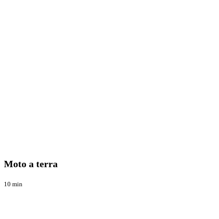
Moto
Blog
a
terra
Moto a terra
10 min