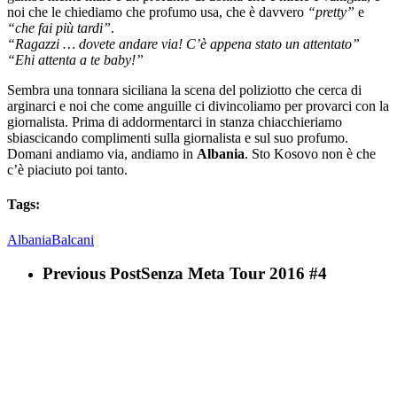
noi che le chiediamo che profumo usa, che è davvero
“pretty”
e
“che fai più tardi”
.
“Ragazzi … dovete andare via! C’è appena stato un attentato”
“Ehi attenta a te baby!”
Sembra una tonnara siciliana la scena del poliziotto che cerca di
arginarci e noi che come anguille ci divincoliamo per provarci con la
giornalista. Prima di addormentarci in stanza chiacchieriamo
sbiascicando complimenti sulla giornalista e sul suo profumo.
Domani andiamo via, andiamo in
Albania
. Sto Kosovo non è che
c’è piaciuto poi tanto.
Tags:
Albania
Balcani
Previous Post
Senza Meta Tour 2016 #4