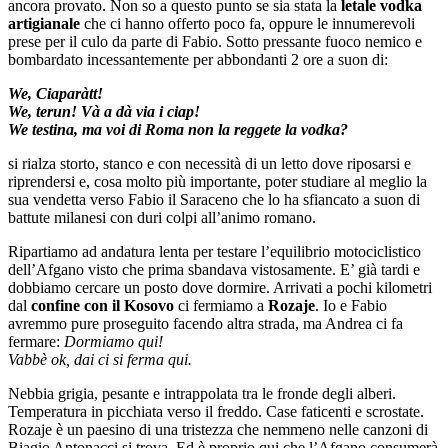
ancora provato. Non so a questo punto se sia stata la
letale vodka
artigianale
che ci hanno offerto poco fa, oppure le innumerevoli
prese per il culo da parte di Fabio. Sotto pressante fuoco nemico e
bombardato incessantemente per abbondanti 2 ore a suon di:
We, Ciaparàtt!
We, terun! Và a dà via i ciap!
We testina, ma voi di Roma non la reggete la vodka?
si rialza storto, stanco e con necessità di un letto dove riposarsi e
riprendersi e, cosa molto più importante, poter studiare al meglio la
sua vendetta verso Fabio il Saraceno che lo ha sfiancato a suon di
battute milanesi con duri colpi all’animo romano.
Ripartiamo ad andatura lenta per testare l’equilibrio motociclistico
dell’Afgano visto che prima sbandava vistosamente. E’ già tardi e
dobbiamo cercare un posto dove dormire. Arrivati a pochi kilometri
dal
confine con il Kosovo
ci fermiamo a
Rozaje
. Io e Fabio
avremmo pure proseguito facendo altra strada, ma Andrea ci fa
fermare:
Dormiamo qui!
Vabbè ok, dai ci si ferma qui.
Nebbia grigia, pesante e intrappolata tra le fronde degli alberi.
Temperatura in picchiata verso il freddo. Case faticenti e scrostate.
Rozaje è un paesino di una tristezza che nemmeno nelle canzoni di
Biagio Antonacci si trova. Ed è proprio qui che l’Afgano consumerà