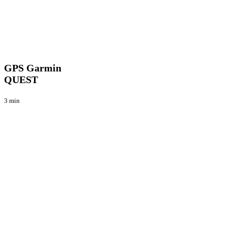
GPS
Tecnica
Garmin
QUEST
GPS Garmin
QUEST
3 min