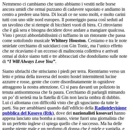
Nemmeno ci cambiamo che tanto abbiamo i vestiti nelle borse
ancora umidi che ormai puzzano di cadavere squoiato e andiamo in
centro a predere una birra. Di locali ce ne sono molti, e molto carini
tutti con uno stile nord europeo. Il pomeriggio passa così seduti ad
un tavolino che si riempie di bicchieri vuoti di birra. Ci ritroviamo
che è già sera e bisogna decidere dove andare a mangiare qualcosa.
Visto i prezzi abbordabilissimi ci tuffiamo in un ristorante che passa
come sottofondo musicale
Whitney Houston
. Ceniamo e tra le note
smielate cerchiamo di suicidarci con Gin Tonic, ma l’unico effetto
che ne ricaviamo è un eccesso di malinconia collettiva e arrivati
ormai al dolce siamo tutti e tre abbracciati che dondoliamo sulle note
di
“I Will Always Love You”
.
Siamo ubriachi che strisciamo i piedi per terra. Rientriamo verso un
letto e prima della traversa del nostro hostel intermittenti lucine
azzurre e rosse, gente che corre disordinatamente in ognidove
attraggono la nostra attenzione. Ci si para davanti un polizioto in
tenuta antisommossa che fa paura. Cerchiamo di parlargli mimando
un po’ di serietà ma la fiatella di Gin non lascia ombra di dubbio.
Lui ci allontana con difficoltà visto che gli sgusciamo da tutte le
parti. Sta per arrabbiarsi quando dall’edificio della
Radiotelevisione
pubblica del Kosovo (Rtk)
, dove dei
nazionalisti kosovari
hanno
appena lanciato una bomba a mano, viene fuori una giornalista che
in un perfetto inglese ci spiega quello che è successo. Ma ha delle
gambe niente male e un profumo di donna che è miele e vaniglia, e