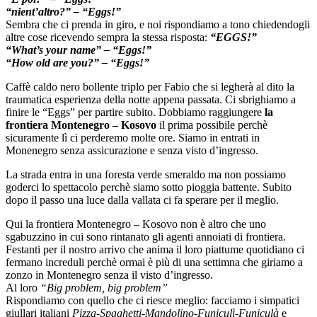
“nient’altro?” – “Eggs!”
Sembra che ci prenda in giro, e noi rispondiamo a tono chiedendogli
altre cose ricevendo sempra la stessa risposta:
“EGGS!”
“What’s your name” – “Eggs!”
“How old are you?” – “Eggs!”
Caffè caldo nero bollente triplo per Fabio che si legherà al dito la
traumatica esperienza della notte appena passata. Ci sbrighiamo a
finire le “Eggs” per partire subito. Dobbiamo raggiungere
la
frontiera Montenegro – Kosovo
il prima possibile perchè
sicuramente lì ci perderemo molte ore. Siamo in entrati in
Monenegro senza assicurazione e senza visto d’ingresso.
La strada entra in una foresta verde smeraldo ma non possiamo
goderci lo spettacolo perchè siamo sotto pioggia battente. Subito
dopo il passo una luce dalla vallata ci fa sperare per il meglio.
Qui la frontiera Montenegro – Kosovo non è altro che uno
sgabuzzino in cui sono rintanato gli agenti annoiati di frontiera.
Festanti per il nostro arrivo che anima il loro piattume quotidiano ci
fermano increduli perchè ormai è più di una settimna che giriamo a
zonzo in Montenegro senza il visto d’ingresso.
Al loro
“Big problem, big problem”
Rispondiamo con quello che ci riesce meglio: facciamo i simpatici
giullari italiani
Pizza-Spaghetti-Mandolino-Funiculì-Funiculà
e