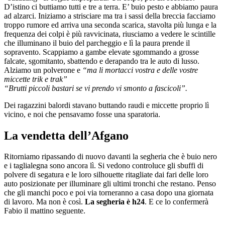
D’istino ci buttiamo tutti e tre a terra. E’ buio pesto e abbiamo paura
ad alzarci. Iniziamo a strisciare ma tra i sassi della breccia facciamo
troppo rumore ed arriva una seconda scarica, stavolta più lunga e la
frequenza dei colpi è più ravvicinata, riusciamo a vedere le scintille
che illuminano il buio del parcheggio e lì la paura prende il
sopravento. Scappiamo a gambe elevate sgommando a grosse
falcate, sgomitanto, sbattendo e derapando tra le auto di lusso.
Alziamo un polverone e
“ma li mortacci vostra e delle vostre
miccette trik e trak”
“Brutti piccoli bastari se vi prendo vi smonto a fascicoli”.
Dei ragazzini balordi stavano buttando raudi e miccette proprio lì
vicino, e noi che pensavamo fosse una sparatoria.
La vendetta dell’Afgano
Ritorniamo ripassando di nuovo davanti la segheria che è buio nero
e i taglialegna sono ancora lì. Si vedono controluce gli sbuffi di
polvere di segatura e le loro silhouette ritagliate dai fari delle loro
auto posizionate per illuminare gli ultimi tronchi che restano. Penso
che gli manchi poco e poi via torneranno a casa dopo una giornata
di lavoro. Ma non è così.
La segheria è h24
. E ce lo confermerà
Fabio il mattino seguente.