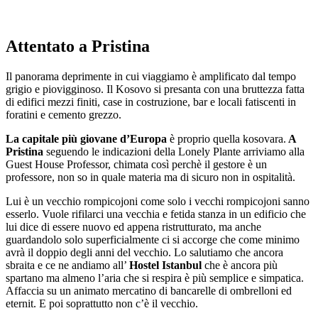
Attentato a Pristina
Il panorama deprimente in cui viaggiamo è amplificato dal tempo
grigio e piovigginoso. Il Kosovo si presanta con una bruttezza fatta
di edifici mezzi finiti, case in costruzione, bar e locali fatiscenti in
foratini e cemento grezzo.
La capitale più giovane d’Europa
è proprio quella kosovara.
A
Pristina
seguendo le indicazioni della Lonely Plante arriviamo alla
Guest House Professor, chimata così perchè il gestore è un
professore, non so in quale materia ma di sicuro non in ospitalità.
Lui è un vecchio rompicojoni come solo i vecchi rompicojoni sanno
esserlo. Vuole rifilarci una vecchia e fetida stanza in un edificio che
lui dice di essere nuovo ed appena ristrutturato, ma anche
guardandolo solo superficialmente ci si accorge che come minimo
avrà il doppio degli anni del vecchio. Lo salutiamo che ancora
sbraita e ce ne andiamo all’
Hostel Istanbul
che è ancora più
spartano ma almeno l’aria che si respira è più semplice e simpatica.
Affaccia su un animato mercatino di bancarelle di ombrelloni ed
eternit. E poi soprattutto non c’è il vecchio.