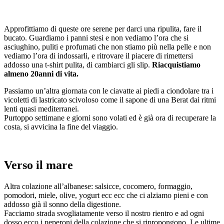
Approfittiamo di queste ore serene per darci una ripulita, fare il
bucato. Guardiamo i panni stesi e non vediamo l’ora che si
asciughino, puliti e profumati che non stiamo più nella pelle e non
vediamo l’ora di indossarli, e ritrovare il piacere di rimettersi
addosso una t-shirt pulita, di cambiarci gli slip.
Riacquistiamo
almeno 20anni di vita.
Passiamo un’altra giornata con le ciavatte ai piedi a ciondolare tra i
vicoletti di lastricato scivoloso come il sapone di una Berat dai ritmi
lenti quasi mediterranei.
Purtoppo settimane e giorni sono volati ed è già ora di recuperare la
costa, si avvicina la fine del viaggio.
Verso il mare
Altra colazione all’albanese: salsicce, cocomero, formaggio,
pomodori, miele, olive, yogurt ecc ecc che ci alziamo pieni e con
addosso già il sonno della digestione.
Facciamo strada svogliatamente verso il nostro rientro e ad ogni
dosso ecco i peperoni della colazione che si ripropongono. Le ultime