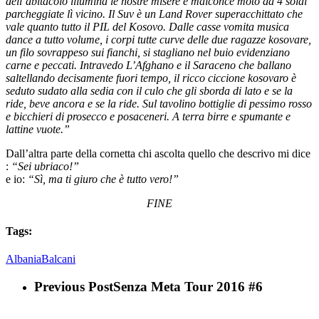
dell’abitacolo illumina le nostre misere e malconce moto da 4 soldi
parcheggiate lì vicino. Il Suv è un Land Rover superacchittato che
vale quanto tutto il PIL del Kosovo. Dalle casse vomita musica
dance a tutto volume, i corpi tutte curve delle due ragazze kosovare,
un filo sovrappeso sui fianchi, si stagliano nel buio evidenziano
carne e peccati. Intravedo L’Afghano e il Saraceno che ballano
saltellando decisamente fuori tempo, il ricco ciccione kosovaro è
seduto sudato alla sedia con il culo che gli sborda di lato e se la
ride, beve ancora e se la ride. Sul tavolino bottiglie di pessimo rosso
e bicchieri di prosecco e posaceneri. A terra birre e spumante e
lattine vuote.”
Dall’altra parte della cornetta chi ascolta quello che descrivo mi dice
:
“Sei ubriaco!”
e io:
“Sì, ma ti giuro che è tutto vero!”
FINE
Tags:
Albania
Balcani
Previous Post
Senza Meta Tour 2016 #6