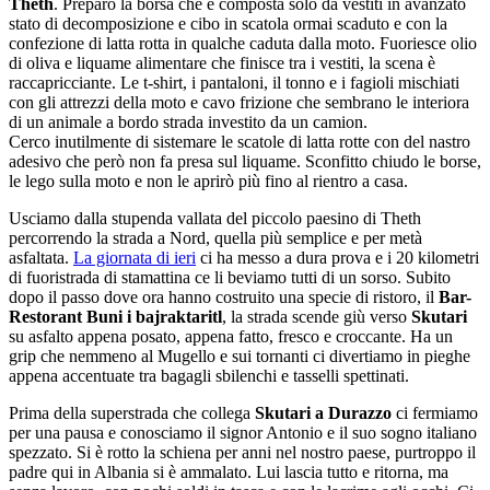
Theth
. Preparo la borsa che è composta solo da vestiti in avanzato
stato di decomposizione e cibo in scatola ormai scaduto e con la
confezione di latta rotta in qualche caduta dalla moto. Fuoriesce olio
di oliva e liquame alimentare che finisce tra i vestiti, la scena è
raccapricciante. Le t-shirt, i pantaloni, il tonno e i fagioli mischiati
con gli attrezzi della moto e cavo frizione che sembrano le interiora
di un animale a bordo strada investito da un camion.
Cerco inutilmente di sistemare le scatole di latta rotte con del nastro
adesivo che però non fa presa sul liquame. Sconfitto chiudo le borse,
le lego sulla moto e non le aprirò più fino al rientro a casa.
Usciamo dalla stupenda vallata del piccolo paesino di Theth
percorrendo la strada a Nord, quella più semplice e per metà
asfaltata.
La giornata di ieri
ci ha messo a dura prova e i 20 kilometri
di fuoristrada di stamattina ce li beviamo tutti di un sorso. Subito
dopo il passo dove ora hanno costruito una specie di ristoro, il
Bar-
Restorant Buni i bajraktaritl
, la strada scende giù verso
Skutari
su asfalto appena posato, appena fatto, fresco e croccante. Ha un
grip che nemmeno al Mugello e sui tornanti ci divertiamo in pieghe
appena accentuate tra bagagli sbilenchi e tasselli spettinati.
Prima della superstrada che collega
Skutari a Durazzo
ci fermiamo
per una pausa e conosciamo il signor Antonio e il suo sogno italiano
spezzato. Si è rotto la schiena per anni nel nostro paese, purtroppo il
padre qui in Albania si è ammalato. Lui lascia tutto e ritorna, ma