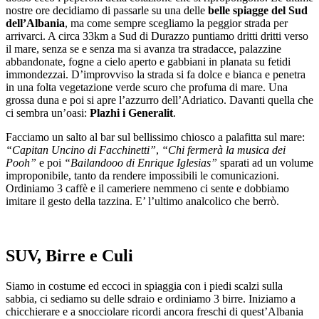
nostre ore decidiamo di passarle su una delle
belle spiagge del Sud
dell’Albania
, ma come sempre scegliamo la peggior strada per
arrivarci. A circa 33km a Sud di Durazzo puntiamo dritti dritti verso
il mare, senza se e senza ma si avanza tra stradacce, palazzine
abbandonate, fogne a cielo aperto e gabbiani in planata su fetidi
immondezzai. D’improvviso la strada si fa dolce e bianca e penetra
in una folta vegetazione verde scuro che profuma di mare. Una
grossa duna e poi si apre l’azzurro dell’Adriatico. Davanti quella che
ci sembra un’oasi:
Plazhi i Generalit
.
Facciamo un salto al bar sul bellissimo chiosco a palafitta sul mare:
“Capitan Uncino di Facchinetti”
,
“Chi fermerà la musica dei
Pooh”
e poi
“Bailandooo di Enrique Iglesias”
sparati ad un volume
improponibile, tanto da rendere impossibili le comunicazioni.
Ordiniamo 3 caffè e il cameriere nemmeno ci sente e dobbiamo
imitare il gesto della tazzina. E’ l’ultimo analcolico che berrò.
SUV, Birre e Culi
Siamo in costume ed eccoci in spiaggia con i piedi scalzi sulla
sabbia, ci sediamo su delle sdraio e ordiniamo 3 birre. Iniziamo a
chicchierare e a snocciolare ricordi ancora freschi di quest’Albania