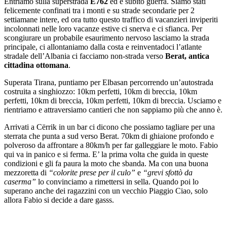
Entriamo sulla superstrada
E762
ed è subito guerra. Siamo stati
felicemente confinati tra i monti e su strade secondarie per 2
settiamane intere, ed ora tutto questo traffico di vacanzieri inviperiti
incolonnati nelle loro vacanze estive ci snerva e ci sfianca. Per
scongiurare un probabile esaurimento nervoso lasciamo la strada
principale, ci allontaniamo dalla costa e reinventadoci l’atlante
stradale dell’Albania ci facciamo non-strada verso
Berat, antica
cittadina ottomana
.
Superata Tirana, puntiamo per Elbasan percorrendo un’autostrada
costruita a singhiozzo: 10km perfetti, 10km di breccia, 10km
perfetti, 10km di breccia, 10km perfetti, 10km di breccia. Usciamo e
rientriamo e attraversiamo cantieri che non sappiamo più che anno è.
Arrivati a Cërrik in un bar ci dicono che possiamo tagliare per una
sterrata che punta a sud verso Berat. 70km di ghiaione profondo e
polveroso da affrontare a 80km/h per far galleggiare le moto. Fabio
qui va in panico e si ferma. E’ la prima volta che guida in queste
condizioni e gli fa paura la moto che sbanda. Ma con una buona
mezzoretta di
“colorite prese per il culo”
e
“grevi sfottò da
caserma”
lo convinciamo a rimettersi in sella. Quando poi lo
superano anche dei ragazzini con un vecchio Piaggio Ciao, solo
allora Fabio si decide a dare gasss.