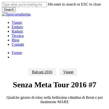
Skip
Hit enter to search or ESC to close
to
Search
main
Close
content
Search
search
Menu
Viaggi
Enduro
Raduni
Tecnica
Blog
Contatti
Forum
search
Balcani 2016
Viaggi
Senza Meta Tour 2016 #7
Qualche giorno di relax nella bellissima cittadina di Berat e poi
finalmente MARE