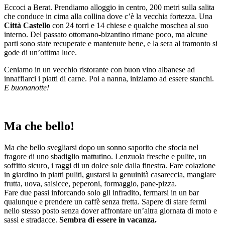
Eccoci a Berat. Prendiamo alloggio in centro, 200 metri sulla salita
che conduce in cima alla collina dove c’è la vecchia fortezza. Una
Città Castello
con 24 torri e 14 chiese e qualche moschea al suo
interno. Del passato ottomano-bizantino rimane poco, ma alcune
parti sono state recuperate e mantenute bene, e la sera al tramonto si
gode di un’ottima luce.
Ceniamo in un vecchio ristorante con buon vino albanese ad
innaffiarci i piatti di carne. Poi a nanna, iniziamo ad essere stanchi.
E buonanotte!
Ma che bello!
Ma che bello svegliarsi dopo un sonno saporito che sfocia nel
fragore di uno sbadiglio mattutino. Lenzuola fresche e pulite, un
soffitto sicuro, i raggi di un dolce sole dalla finestra. Fare colazione
in giardino in piatti puliti, gustarsi la genuinità casareccia, mangiare
frutta, uova, salsicce, peperoni, formaggio, pane-pizza.
Fare due passi inforcando solo gli infradito, fermarsi in un bar
qualunque e prendere un caffè senza fretta. Sapere di stare fermi
nello stesso posto senza dover affrontare un’altra giornata di moto e
sassi e stradacce.
Sembra di essere in vacanza.