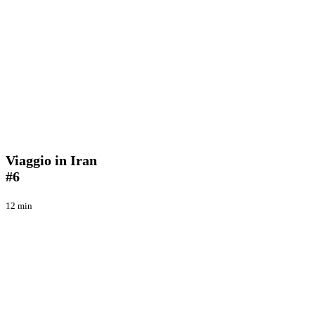
Viaggio
Iran
in
2008
Viaggi
Iran
#6
Viaggio in Iran
#6
12 min