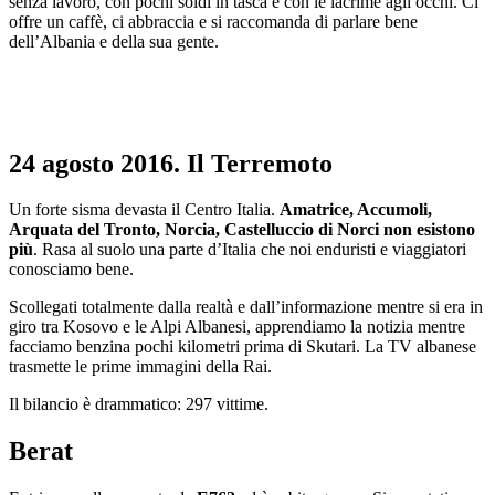
senza lavoro, con pochi soldi in tasca e con le lacrime agli occhi. Ci
offre un caffè, ci abbraccia e si raccomanda di parlare bene
dell’Albania e della sua gente.
24 agosto 2016. Il Terremoto
Un forte sisma devasta il Centro Italia.
Amatrice, Accumoli,
Arquata del Tronto, Norcia, Castelluccio di Norci non esistono
più
. Rasa al suolo una parte d’Italia che noi enduristi e viaggiatori
conosciamo bene.
Scollegati totalmente dalla realtà e dall’informazione mentre si era in
giro tra Kosovo e le Alpi Albanesi, apprendiamo la notizia mentre
facciamo benzina pochi kilometri prima di Skutari. La TV albanese
trasmette le prime immagini della Rai.
Il bilancio è drammatico: 297 vittime.
Berat