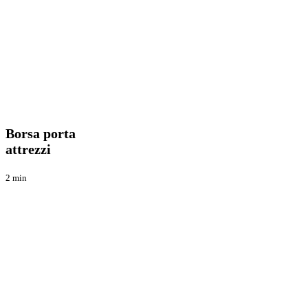
Borsa
Tecnica
porta
attrezzi
Borsa porta
attrezzi
2 min