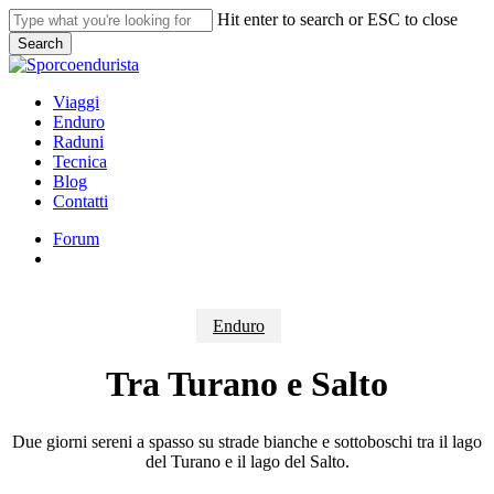
Skip
Hit enter to search or ESC to close
to
Search
main
Close
content
Search
search
Menu
Viaggi
Enduro
Raduni
Tecnica
Blog
Contatti
Forum
search
Enduro
Tra Turano e Salto
Due giorni sereni a spasso su strade bianche e sottoboschi tra il lago
del Turano e il lago del Salto.