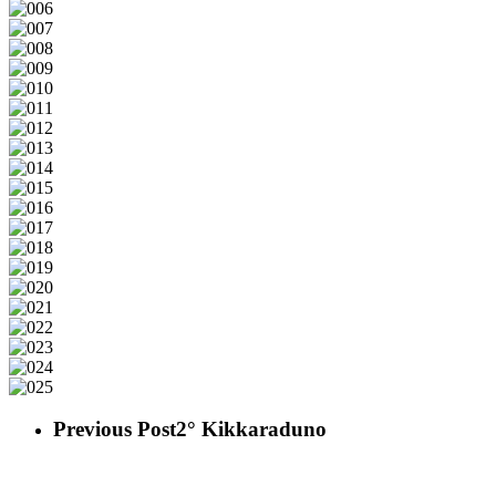
005
006
007
008
009
010
011
012
013
014
015
016
017
018
019
020
021
022
023
024
025
Previous Post
2° Kikkaraduno