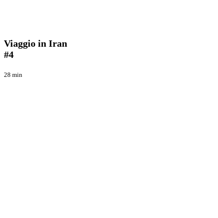
Viaggio
Iran
in
2008
Viaggi
Iran
#4
Viaggio in Iran
#4
28 min