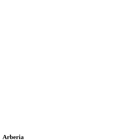
Arberia
Blog
Arberia