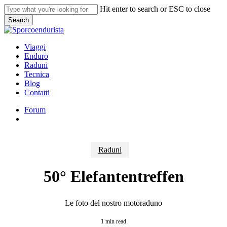
Skip
Hit enter to search or ESC to close
to
Search
main
Close
content
Search
search
Menu
Viaggi
Enduro
Raduni
Tecnica
Blog
Contatti
Forum
search
Raduni
50° Elefantentreffen
Le foto del nostro motoraduno
1 min read