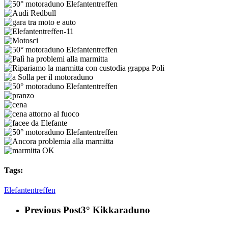
Elefantentreffen
motoraduno
Amica
Elefantentreffen
dei
50°
motociclisti
motoraduno
Audi
Elefantentreffen
Redbull
gara
tra
Elefantentreffen-
moto
11
Motosci
e
50°
auto
motoraduno
Palì
Elefantentreffen
ha
Ripariamo
problemi
la
a
alla
marmitta
Solla
50°
marmitta
con
per
motoraduno
pranzo
custodia
il
Elefantentreffen
cena
grappa
motoraduno
cena
Poli
attorno
facee
al
da
50°
fuoco
Elefante
motoraduno
Ancora
Elefantentreffen
problemia
marmitta
alla
OK
Tags:
marmitta
Elefantentreffen
Previous Post
3° Kikkaraduno