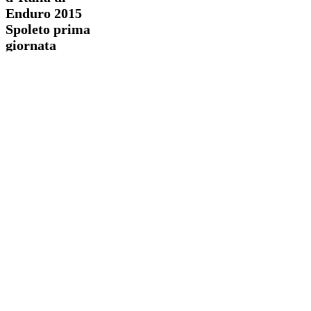
2015
Enduro 2015
Spoleto
prima
Spoleto prima
giornata
giornata
1 min