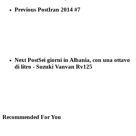
Balcani41
e
Albania
Balcani42
e
Previous Post
Iran 2014 #7
Balcani43
Next Post
Sei giorni in Albania, con una ottavo
di litro - Suzuki Vanvan Rv125
Recommended For You