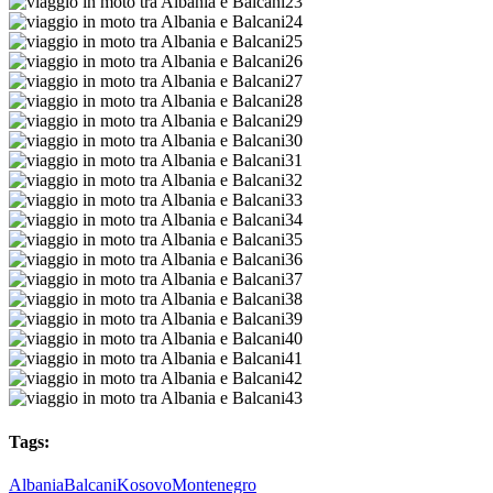
Balcani16
e
Albania
tra
moto
in
viaggio
Balcani17
e
Albania
tra
moto
in
viaggio
Balcani18
e
Albania
tra
moto
in
viaggio
Balcani19
e
Albania
tra
moto
in
viaggio
Balcani20
e
Albania
tra
moto
in
viaggio
Balcani21
e
Albania
tra
moto
in
viaggio
Balcani22
e
Albania
tra
moto
in
viaggio
Balcani23
e
Albania
tra
moto
in
viaggio
Balcani24
e
Albania
tra
moto
in
viaggio
Balcani25
e
Albania
tra
moto
in
viaggio
Balcani26
e
Albania
tra
moto
in
viaggio
Balcani27
e
Albania
tra
moto
in
viaggio
Balcani28
e
Albania
tra
moto
in
viaggio
Balcani29
e
Albania
tra
moto
in
viaggio
Balcani30
e
Albania
tra
moto
in
viaggio
Balcani31
e
Albania
tra
moto
in
viaggio
Balcani32
e
Albania
tra
moto
in
viaggio
Balcani33
e
Albania
tra
moto
in
viaggio
Balcani34
e
Albania
tra
moto
in
viaggio
Balcani35
e
Albania
tra
moto
in
viaggio
Balcani36
e
Albania
tra
moto
in
viaggio
Balcani37
e
Albania
tra
moto
in
viaggio
Balcani38
e
Albania
tra
moto
in
Tags:
Balcani39
e
Albania
tra
moto
Balcani40
e
Albania
tra
Albania
Balcani
Kosovo
Montenegro