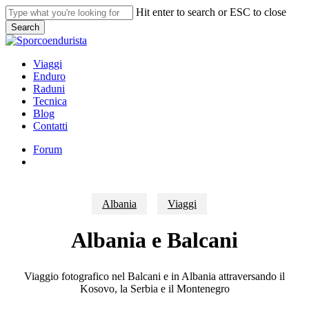
Skip
Hit enter to search or ESC to close
to
Search
main
Close
content
Search
search
Menu
Viaggi
Enduro
Raduni
Tecnica
Blog
Contatti
Forum
search
Albania
Viaggi
Albania e Balcani
Viaggio fotografico nel Balcani e in Albania attraversando il
Kosovo, la Serbia e il Montenegro