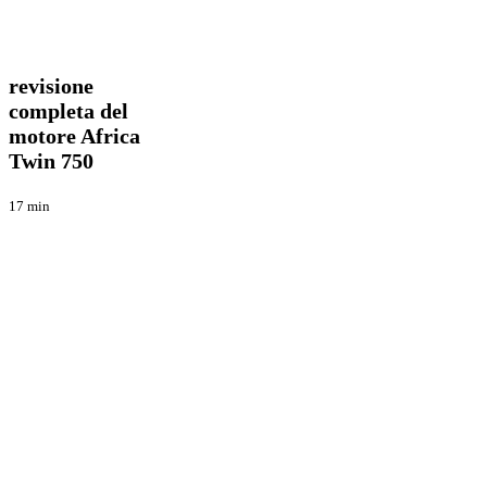
revisione
Tecnica
completa
del
revisione
motore
completa del
Africa
motore Africa
Twin
750
Twin 750
17 min