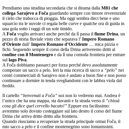
Prendiamo una stradina secondaria che si dirama dalla
M81 che
collega Sarajevo a Foča
guardando sempre con timore reverenziale
il cielo che trabocca di pioggia. Ma oggi sembra dirci bene e uno
squarcio tra le nuvole ci regala belle curve e qualche ora di guida in
una gola sotto i raggi di un sole timido.
A
Foča
voglio arrivarci anche perché da lì passa il
fiume Drina
, un
pezzo di storia fluviale visto che separava l’
Impero Romano
d’Oriente
dall’
Impero Romano d’Occidente
… mica pizzia e
fichi. Seguendo sempre il corso della Drina arriveremo dritti al
confine con il Montenegro
e da lì una comoda frontiera per entrare
sul
lago Piva
.
A Foča dobbiamo passarci per forza perché devo assolutamente
comperare un sacco a pelo. Ieri la mia ricerca di sacco a
“pelo”
nei
centri commerciali di Sarajevo non è andato a buon fine e non posso
continuare a dormire in tenda svegliandomi con le labbra viola dal
freddo.
Il cartello
“benvenuti a Foča”
noi non lo vedremo mai. Andrea è
l’unico che ha una mappa, sta davanti e fa strada verso il
“chissà
cosa gli dice quel cervello bacato!”
Eppure era facilissimo:
avremmo solo dovuto costeggiare sul lato destro il corso del fiume
Drina che arriva dritto dritto alla frontiera.
Quando riusciamo a recuperare la strada principale ormai Foča, il
mio sacco a pelo e il confine montenegrino sono lontanissimi.