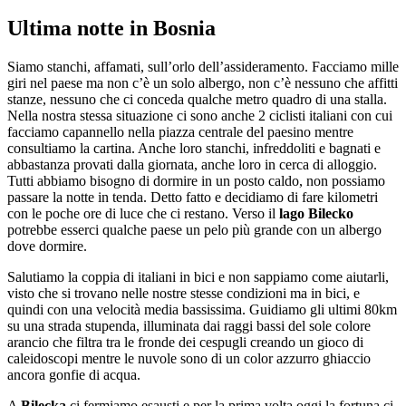
Ultima notte in Bosnia
Siamo stanchi, affamati, sull’orlo dell’assideramento. Facciamo mille
giri nel paese ma non c’è un solo albergo, non c’è nessuno che affitti
stanze, nessuno che ci conceda qualche metro quadro di una stalla.
Nella nostra stessa situazione ci sono anche 2 ciclisti italiani con cui
facciamo capannello nella piazza centrale del paesino mentre
consultiamo la cartina. Anche loro stanchi, infreddoliti e bagnati e
abbastanza provati dalla giornata, anche loro in cerca di alloggio.
Tutti abbiamo bisogno di dormire in un posto caldo, non possiamo
passare la notte in tenda. Detto fatto e decidiamo di fare kilometri
con le poche ore di luce che ci restano. Verso il
lago Bilecko
potrebbe esserci qualche paese un pelo più grande con un albergo
dove dormire.
Salutiamo la coppia di italiani in bici e non sappiamo come aiutarli,
visto che si trovano nelle nostre stesse condizioni ma in bici, e
quindi con una velocità media bassissima. Guidiamo gli ultimi 80km
su una strada stupenda, illuminata dai raggi bassi del sole colore
arancio che filtra tra le fronde dei cespugli creando un gioco di
caleidoscopi mentre le nuvole sono di un color azzurro ghiaccio
ancora gonfie di acqua.
A
Bilecka
ci fermiamo esausti e per la prima volta oggi la fortuna ci