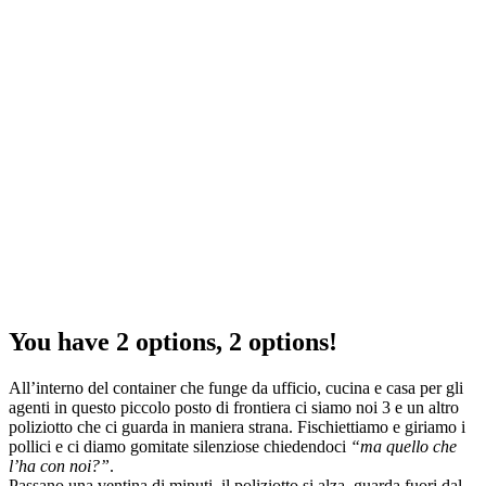
You have 2 options, 2 options!
All’interno del container che funge da ufficio, cucina e casa per gli
agenti in questo piccolo posto di frontiera ci siamo noi 3 e un altro
poliziotto che ci guarda in maniera strana. Fischiettiamo e giriamo i
pollici e ci diamo gomitate silenziose chiedendoci
“ma quello che
l’ha con noi?”
.
Passano una ventina di minuti, il poliziotto si alza, guarda fuori dal