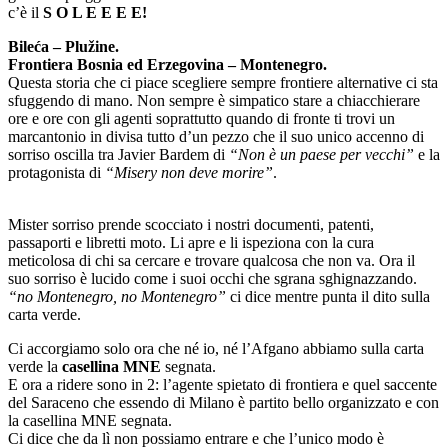
c’è il
S O L E E E E!
Bileća – Plužine.
Frontiera Bosnia ed Erzegovina – Montenegro.
Questa storia che ci piace scegliere sempre frontiere alternative ci sta
sfuggendo di mano. Non sempre è simpatico stare a chiacchierare
ore e ore con gli agenti soprattutto quando di fronte ti trovi un
marcantonio in divisa tutto d’un pezzo che il suo unico accenno di
sorriso oscilla tra Javier Bardem di
“Non è un paese per vecchi”
e la
protagonista di
“Misery non deve morire”
.
Mister sorriso prende scocciato i nostri documenti, patenti,
passaporti e libretti moto. Li apre e li ispeziona con la cura
meticolosa di chi sa cercare e trovare qualcosa che non va. Ora il
suo sorriso è lucido come i suoi occhi che sgrana sghignazzando.
“no Montenegro, no Montenegro”
ci dice mentre punta il dito sulla
carta verde.
Ci accorgiamo solo ora che né io, né l’Afgano abbiamo sulla carta
verde la
casellina MNE
segnata.
E ora a ridere sono in 2: l’agente spietato di frontiera e quel saccente
del Saraceno che essendo di Milano è partito bello organizzato e con
la casellina MNE segnata.
Ci dice che da lì non possiamo entrare e che l’unico modo è