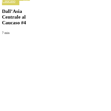
Centrale
Caucaso
Viaggi
al
Caucaso
Dall’Asia
#4
Centrale al
Caucaso #4
7 min