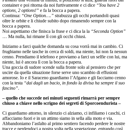
container e poi ritorna da noi furtivamente e ci dice
“You have 2
options, 2 options!”
e fa la bocca a papera.
Continua:
“One Option….”
strabuzza gli occhi portandoli quasi
oltre le orbite e li chiude subito dopo rimanendo sempre con la
bocca a papera.
Noi aspettiamo che finisca la frase e ci dica la la
“Seconda Option”
… Ma nulla, lui rimane lì con gli occhi chiusi.
Iniziamo a farci qualche domanda su cosa vorrà mai in cambio. Ci
frughiamo nelle tasche in cerca di soldi, ma niente, lui non fa nessun
cenno. Prendiamo il telefono e proviamo a farci un selfie con lui, ma
niente, lui è ancora lì con la bocca a papera.
Una goccia di sudore scende sulla fronte solo al pensiero che per
uscire da quella situazione forse serve uno scambio di effusioni
amorose. Io e il Saraceno guardiamo l’Afgano e gli facciamo cenno
con la testa
“dai dagli un bacio, in fondo la divisa ha sempre il suo
fascino”
.
– quello che succede nei minuti seguenti rimarrà per sempre
chiuso a chiave nello scrigno dei segreti di Sporcoendurista –
Ci guardiamo attorno, in silenzio ci alziamo, ci infiliamo i caschi, ci
affacciamo fuori e in un attimo siamo in sella alla moto e via.
Abbandoniamo l’asfalto al primo sentiero facendo perdere le nostre
tracce e perdendoci a nostra volta nella vegetazione, entrando così