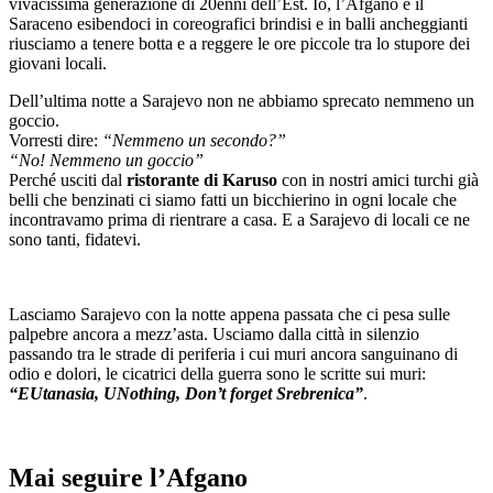
vivacissima generazione di 20enni dell’Est. Io, l’Afgano e il
Saraceno esibendoci in coreografici brindisi e in balli ancheggianti
riusciamo a tenere botta e a reggere le ore piccole tra lo stupore dei
giovani locali.
Dell’ultima notte a Sarajevo non ne abbiamo sprecato nemmeno un
goccio.
Vorresti dire:
“Nemmeno un secondo?”
“No! Nemmeno un goccio”
Perché usciti dal
ristorante di Karuso
con in nostri amici turchi già
belli che benzinati ci siamo fatti un bicchierino in ogni locale che
incontravamo prima di rientrare a casa. E a Sarajevo di locali ce ne
sono tanti, fidatevi.
Lasciamo Sarajevo con la notte appena passata che ci pesa sulle
palpebre ancora a mezz’asta. Usciamo dalla città in silenzio
passando tra le strade di periferia i cui muri ancora sanguinano di
odio e dolori, le cicatrici della guerra sono le scritte sui muri:
“EUtanasia, UNothing, Don’t forget Srebrenica”
.
Mai seguire l’Afgano