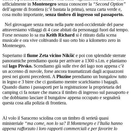
ufficialmente in
Montenegro
senza conoscere la
“Second Option”
dell’agente di frontiera (c’è bastata la prima), senza carta verde e,
cosa molto importante,
senza timbro di ingresso sul passaporto.
Nel girovagare senza meta nella parte nord-occidentale del paese
attraversiamo villaggi di 4 case abitati da personaggi fuori dal tempo.
Forse nessuno lo sa ma
Keith Richard
si è ritirato dalla scena
musicale e ora vive coltivando il suo orto bio a kilometro zero in
Montenegro.
Superiamo il
fiume Zeta vicino Nikšić
e poi con splendide sterrate
panoramiche prendiamo quota per arrivare a 1300 s.l.m. e planiamo
sul
lago Pivsko.
Scendiamo giù sulle rive del lago non appena c’è
un accenno di nuvole, forse ancora traumatizzati dagli acquazzoni
presi nei giorni precedenti. A
Pluzine
prendiamo un bungalow tutto
in legno e 3 birre che ci gustiamo mentre scarichiamo i bagagli.
Quando diamo i passaporti per la registrazione la proprietaria del
camping ci fa notare che manca il timbro di ingresso sul passaporto e
che dobbiamo lasciare il bungalow appena occupato e segnalerà
questa cosa alla polizia di frontiera.
Al volo il Saraceno sciolina con un timbro di serietà quasi
ministeriale
“ma come, non lo sa? Il Montenegro e l’Italia hanno
appena rafforzato i loro rapporti commerciali e per favorire lo