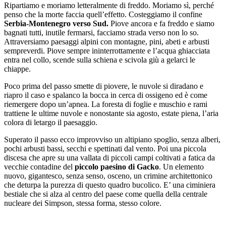
Ripartiamo e moriamo letteralmente di freddo. Moriamo sì, perché
penso che la morte faccia quell’effetto. Costeggiamo il confine
Serbia-Montenegro verso Sud.
Piove ancora e fa freddo e siamo
bagnati tutti, inutile fermarsi, facciamo strada verso non lo so.
Attraversiamo paesaggi alpini con montagne, pini, abeti e arbusti
sempreverdi. Piove sempre ininterrottamente e l’acqua ghiacciata
entra nel collo, scende sulla schiena e scivola giù a gelarci le
chiappe.
Poco prima del passo smette di piovere, le nuvole si diradano e
riapro il caso e spalanco la bocca in cerca di ossigeno ed è come
riemergere dopo un’apnea. La foresta di foglie e muschio e rami
trattiene le ultime nuvole e nonostante sia agosto, estate piena, l’aria
colora di letargo il paesaggio.
Superato il passo ecco improvviso un altipiano spoglio, senza alberi,
pochi arbusti bassi, secchi e spettinati dal vento. Poi una piccola
discesa che apre su una vallata di piccoli campi coltivati a fatica da
vecchie contadine del
piccolo paesino di Gacko
. Un elemento
nuovo, gigantesco, senza senso, osceno, un crimine architettonico
che deturpa la purezza di questo quadro bucolico. E’ una ciminiera
bestiale che si alza al centro del paese come quella della centrale
nucleare dei Simpson, stessa forma, stesso colore.