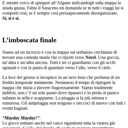
E mentre cerco di spiegare all’Afgano indicandogli sulla mappa la
strada giusta, Fabio il Saraceno mi domanda se in tutti i viaggi lui si
comporti così, se è sempre così pressapocamente disorganizzato.
Sì, sì e sì.
L’imboscata finale
Siamo ad un incrocio e con la mappa sul serbatoio cerchiamo di
trovare una comoda strada che ci riporti verso
Nord
. Una goccia,
un’altra e un’altra ancora. Tutti e tre ci guardiamo con gli occhi
sgranati e con la paura di guardare verso l’alto, verso il cielo.
La luce del giorno si incupisce in un nero buio che profuma di un
freddo temporale imminente. Nemmeno il tempo di ripiegare la
mappa che inizia a piovere fragorosamente. Siamo totalmente
indifesi, non c’è un solo punto dove ripararci e in preda al panico
saliamo in sella e scappiamo. La pioggia si fa più intensa e
rumorosa. Gli antipioggia non tengono e rieccoci di nuovo con tutti i
vestiti bagnati.
“Mayday Mayday!”
.
Le gocce entrano anche nel casco rigandomi tutta la visiera già