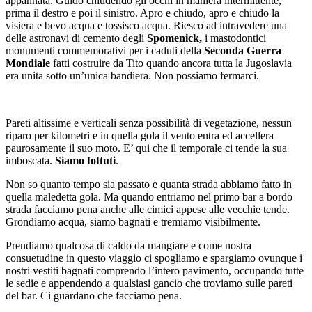
appannata. Guido chiudendo gli occhi in maniera intermittente,
prima il destro e poi il sinistro. Apro e chiudo, apro e chiudo la
visiera e bevo acqua e tossisco acqua. Riesco ad intravedere una
delle astronavi di cemento degli
Spomenick,
i mastodontici
monumenti commemorativi per i caduti della
Seconda Guerra
Mondiale
fatti costruire da Tito quando ancora tutta la Jugoslavia
era unita sotto un’unica bandiera. Non possiamo fermarci.
Pareti altissime e verticali senza possibilità di vegetazione, nessun
riparo per kilometri e in quella gola il vento entra ed accellera
paurosamente il suo moto. E’ qui che il temporale ci tende la sua
imboscata.
Siamo fottuti
.
Non so quanto tempo sia passato e quanta strada abbiamo fatto in
quella maledetta gola. Ma quando entriamo nel primo bar a bordo
strada facciamo pena anche alle cimici appese alle vecchie tende.
Grondiamo acqua, siamo bagnati e tremiamo visibilmente.
Prendiamo qualcosa di caldo da mangiare e come nostra
consuetudine in questo viaggio ci spogliamo e spargiamo ovunque i
nostri vestiti bagnati comprendo l’intero pavimento, occupando tutte
le sedie e appendendo a qualsiasi gancio che troviamo sulle pareti
del bar. Ci guardano che facciamo pena.