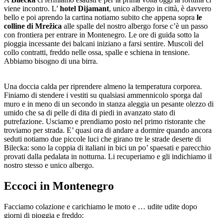
viene incontro. L’
hotel Dijamant
, unico albergo in città, è davvero
bello e poi aprendo la cartina notiamo subito che appena sopra
le
colline di Mrežica
alle spalle del nostro albergo forse c’è un passo
con frontiera per entrare in Montenegro. Le ore di guida sotto la
pioggia incessante dei balcani iniziano a farsi sentire. Muscoli del
collo contratti, freddo nelle ossa, spalle e schiena in tensione.
Abbiamo bisogno di una birra.
Una doccia calda per riprendere almeno la temperatura corporea.
Finiamo di stendere i vestiti su qualsiasi ammennicolo sporga dal
muro e in meno di un secondo in stanza aleggia un pesante olezzo di
umido che sa di pelle di dita di piedi in avanzato stato di
putrefazione. Usciamo e prendiamo posto nel primo ristorante che
troviamo per strada. E’ quasi ora di andare a dormire quando ancora
seduti notiamo due piccole luci che girano tre le strade deserte di
Bilecka: sono la coppia di italiani in bici un po’ spaesati e parecchio
provati dalla pedalata in notturna. Li recuperiamo e gli indichiamo il
nostro stesso e unico albergo.
Eccoci in Montenegro
Facciamo colazione e carichiamo le moto e … udite udite dopo
giorni di pioggia e freddo: