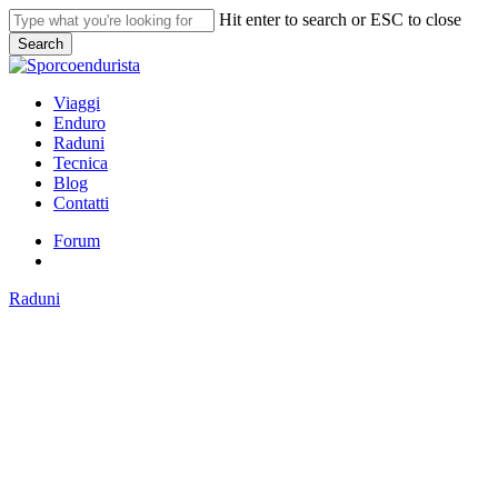
Skip
Hit enter to search or ESC to close
to
Search
main
Close
content
Search
search
Menu
Viaggi
Enduro
Raduni
Tecnica
Blog
Contatti
Forum
search
Raduni