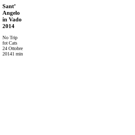
Sant’
Sant’
Angelo
Angelo
in
in Vado
Vado
2014
2014
No Trip
fot Cats
24 Ottobre
2014
1 min