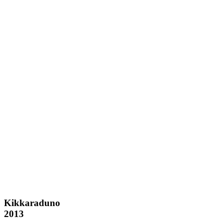
Kikkaraduno
Kikkaraduno
2013
2013