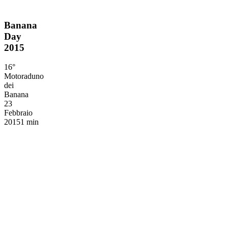
Banana
Banana
Day
Day
2015
2015
16°
Motoraduno
dei
Banana
23
Febbraio
2015
1 min