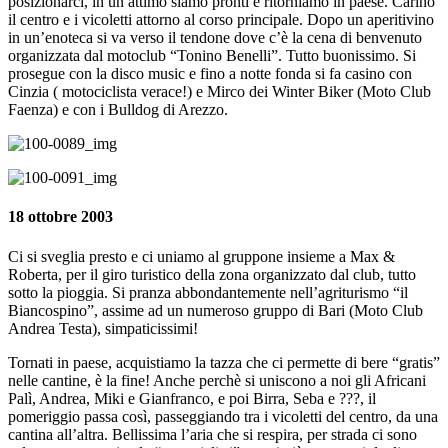
posizionarci, in un attimo siamo pronti e ritorniamo in paese. Carino
il centro e i vicoletti attorno al corso principale. Dopo un aperitivino
in un’enoteca si va verso il tendone dove c’è la cena di benvenuto
organizzata dal motoclub “Tonino Benelli”. Tutto buonissimo. Si
prosegue con la disco music e fino a notte fonda si fa casino con
Cinzia ( motociclista verace!) e Mirco dei Winter Biker (Moto Club
Faenza) e con i Bulldog di Arezzo.
18 ottobre 2003
Ci si sveglia presto e ci uniamo al gruppone insieme a Max &
Roberta, per il giro turistico della zona organizzato dal club, tutto
sotto la pioggia. Si pranza abbondantemente nell’agriturismo “il
Biancospino”, assime ad un numeroso gruppo di Bari (Moto Club
Andrea Testa), simpaticissimi!
Tornati in paese, acquistiamo la tazza che ci permette di bere “gratis”
nelle cantine, è la fine! Anche perchè si uniscono a noi gli Africani
Palì, Andrea, Miki e Gianfranco, e poi Birra, Seba e ???, il
pomeriggio passa così, passeggiando tra i vicoletti del centro, da una
cantina all’altra. Bellissima l’aria che si respira, per strada ci sono