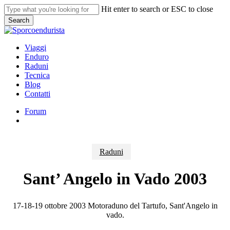
Skip
Hit enter to search or ESC to close
to
Search
main
Close
content
Search
search
Menu
Viaggi
Enduro
Raduni
Tecnica
Blog
Contatti
Forum
search
Raduni
Sant’ Angelo in Vado 2003
17-18-19 ottobre 2003 Motoraduno del Tartufo, Sant'Angelo in
vado.