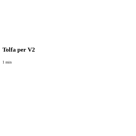
Tolfa
Enduro
per
V2
Tolfa per V2
1 min