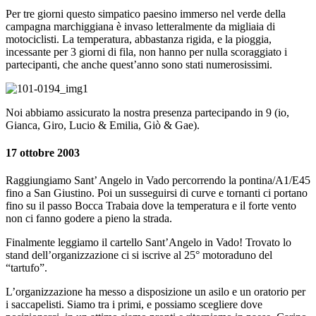
Per tre giorni questo simpatico paesino immerso nel verde della
campagna marchiggiana è invaso letteralmente da migliaia di
motociclisti. La temperatura, abbastanza rigida, e la pioggia,
incessante per 3 giorni di fila, non hanno per nulla scoraggiato i
partecipanti, che anche quest’anno sono stati numerosissimi.
Noi abbiamo assicurato la nostra presenza partecipando in 9 (io,
Gianca, Giro, Lucio & Emilia, Giò & Gae).
17 ottobre 2003
Raggiungiamo Sant’ Angelo in Vado percorrendo la pontina/A1/E45
fino a San Giustino. Poi un susseguirsi di curve e tornanti ci portano
fino su il passo Bocca Trabaia dove la temperatura e il forte vento
non ci fanno godere a pieno la strada.
Finalmente leggiamo il cartello Sant’Angelo in Vado! Trovato lo
stand dell’organizzazione ci si iscrive al 25° motoraduno del
“tartufo”.
L’organizzazione ha messo a disposizione un asilo e un oratorio per
i saccapelisti. Siamo tra i primi, e possiamo scegliere dove