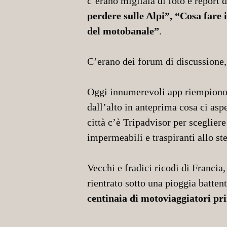
c’erano migliaia di foto e report 
perdere sulle Alpi”, “Cosa fare
del motobanale”
.
C’erano dei forum di discussione,
Oggi innumerevoli app riempiono 
dall’alto in anteprima cosa ci asp
città c’è Tripadvisor per scegliere
impermeabili e traspiranti allo st
Vecchi e fradici ricodi di Francia
rientrato sotto una pioggia batten
centinaia di motoviaggiatori pr