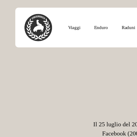
Skip
to
main
Viaggi
Enduro
Raduni
content
Hit enter to search or ESC to close
Il 25 luglio del 
Facebook (200