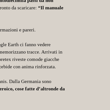
entodiecimila passi da non
ronto da scaricare:
“Il manuale
rmazioni e pareri.
le Earth ci fanno vedere
 memorizzano tracce. Arrivati in
 Goretex riveste comode giacche
morbide con anima rinforzata.
tennis. Dalla Germania sono
eroico, cose fatte d’altronde da