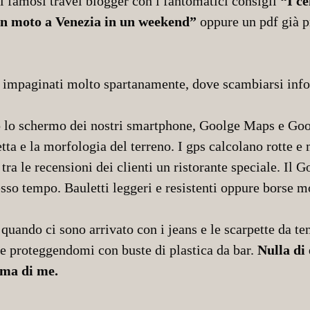
di famosi travel blogger con i fantomatici consigli
“I c
 in moto a Venezia in un weekend”
oppure un pdf già p
 impaginati molto spartanamente, dove scambiarsi info
lo schermo dei nostri smartphone, Goolge Maps e Goog
etta e la morfologia del terreno. I gps calcolano rotte e
 tra le recensioni dei clienti un ristorante speciale. Il
esso tempo. Bauletti leggeri e resistenti oppure borse 
, quando ci sono arrivato con i jeans e le scarpette da 
te proteggendomi con buste di plastica da bar.
Nulla di 
ima di me.