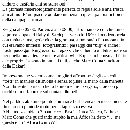
enduro e trasferimenti su sterratoni.
La giornata metereologicamente perfetta ci regala sole e aria fresca
al mattino. E’ un piacere guidare immersi in questi panorami tipici
della campagna romana.
Sveglia alle 05:00. Partenza alle 08:00, affrontiamo e concludiamo
la prima tappa del Rally di Sardegna verso le 16:30. Prendendocela
con molta calma, godendoci la giornata, ammirando il panorama in
cui eravamo immersi, fotografando i passaggi dei “big” e anche i
nostri passaggi. Ringraziamo i ragazzi che ci hanno aiutati a tirare su
per quella mulattiera le nostre africa twin. E quasi mi consola il fatto
che proprio lì si sono impuntati tutti, anche Marc Coma vincitore
della Dakar!
Impressionante vedere come i migliori affrontino degli ostacoli
“tosti” in maniera disinvolta e senza togliere la mano dalla manetta.
Non dimentichiamoci che lo fanno mentre navigano, cioè con gli
occhi sul road-book e sul conta chilometi.
Nel paddok abbiamo potuto ammirare l’efficienca dei meccanici che
rimettono a punto le moto per la tappa successiva.
Abbiamo scambiato 2 battute con Fasola, Luca Manca, Isidre e
Marc Coma che guardando stupito la mia Africa ha detto “… ma
questa è un ‘ Africa twin ???”