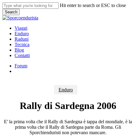
Skip
Hit enter to search or ESC to close
to
Search
main
Close
content
Search
search
Menu
Viaggi
Enduro
Raduni
Tecnica
Blog
Contatti
Forum
search
Enduro
Rally di Sardegna 2006
E' la prima volta che il Rally di Sardegna è tappa del mondiale, è la
prima volta che il Rally di Sardegna parte da Roma. Gli
Sporchienduristi non potevano mancare.