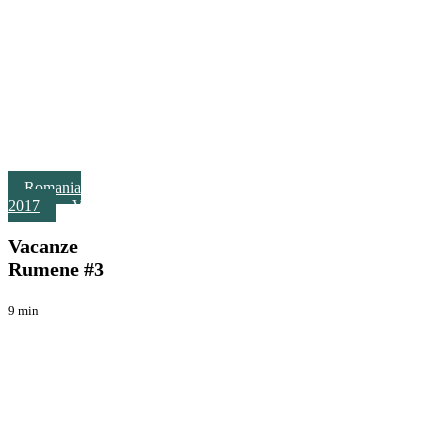
Vacanze
Romania
Rumene
2017
Viaggi
#3
Vacanze
Rumene #3
9 min