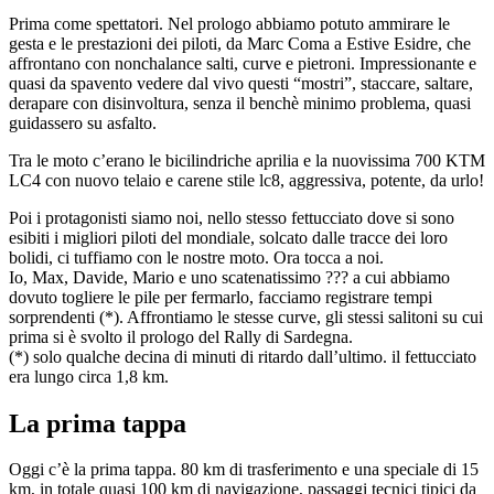
Prima come spettatori. Nel prologo abbiamo potuto ammirare le
gesta e le prestazioni dei piloti, da Marc Coma a Estive Esidre, che
affrontano con nonchalance salti, curve e pietroni. Impressionante e
quasi da spavento vedere dal vivo questi “mostri”, staccare, saltare,
derapare con disinvoltura, senza il benchè minimo problema, quasi
guidassero su asfalto.
Tra le moto c’erano le bicilindriche aprilia e la nuovissima 700 KTM
LC4 con nuovo telaio e carene stile lc8, aggressiva, potente, da urlo!
Poi i protagonisti siamo noi, nello stesso fettucciato dove si sono
esibiti i migliori piloti del mondiale, solcato dalle tracce dei loro
bolidi, ci tuffiamo con le nostre moto. Ora tocca a noi.
Io, Max, Davide, Mario e uno scatenatissimo ??? a cui abbiamo
dovuto togliere le pile per fermarlo, facciamo registrare tempi
sorprendenti (*). Affrontiamo le stesse curve, gli stessi salitoni su cui
prima si è svolto il prologo del Rally di Sardegna.
(*) solo qualche decina di minuti di ritardo dall’ultimo. il fettucciato
era lungo circa 1,8 km.
La prima tappa
Oggi c’è la prima tappa. 80 km di trasferimento e una speciale di 15
km, in totale quasi 100 km di navigazione, passaggi tecnici tipici da