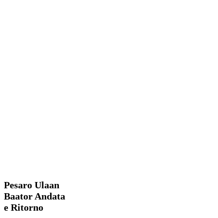
Pesaro
Blog
Viaggi
Ulaan
Baator
Pesaro Ulaan
Andata
Baator Andata
e
e Ritorno
Ritorno